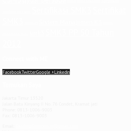
Sertifikasi
risiko
risiko pekerjaan
Sertifikasi SMK3
Sertifikat
sertifikasi iso 14001
SMK3
Sistem Manajemen K3
sistem
sistem k3
SMK3 PP 50 Tahun
smk3
manajemen mutu
2012
Connect with ME
Facebook
Twitter
Google +
Linkedin
Temukan Saya
Jakarta Timur 13520
Jalan Batu Kinyang II No. 76 Condet, Kramat jati
Phone: 0813-1006-9003
Fax: 0813-1006-9003
Email:
EkoBudiSektiono.id@gmail.com