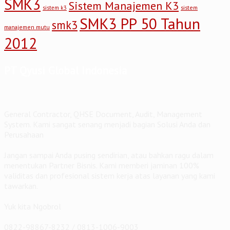
SMK3
Sistem Manajemen K3
sistem
sistem k3
SMK3 PP 50 Tahun
smk3
manajemen mutu
2012
PT Qyusi Global Indonesia
General Contractor, QHSE Document, Audit, Management
System. Kami sangat senang menjadi bagian Solusi Anda dan
Perusahaan
Jangan sampai Anda pusing sendirian, atau bahkan ragu dalam
menentukan Partner Bisnis. Kami memberi jaminan 100%
validitas dan profesional sistem kerja atas layanan yang kami
tawarkan.
Yuk kita Ngobrol
0822-98867-8232 / 0813-1006-9003