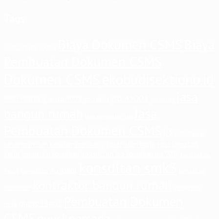
Tags
Biaya Dokumen CSMS
Biaya
audit internal
auditor
Pembuatan Dokumen CSMS
Dokumen CSMS
ekobudisektiono.id
jasa
iso 45001
iso 9001
IMPLEMENTASI
iso 14001
iso series
iso
Jasa
bangun rumah
jasa konsultan iso
Pembuatan Dokumen CSMS
k3
kebijakan k3
keselamatan
kesehatan kerja
Kesehatan dan Keselamatan Kerja
kerja
konsultan iso
konstruksi
konsultan
konsultan iso 9001
konsultan iso
konsultan smk3
konsultan iso 45001
konsultasi
14001
kontraktor bangun rumah
kontraktor
manajemen
Pembuatan Dokumen
ohsas 18001
risiko
CSMS
qyusi persada