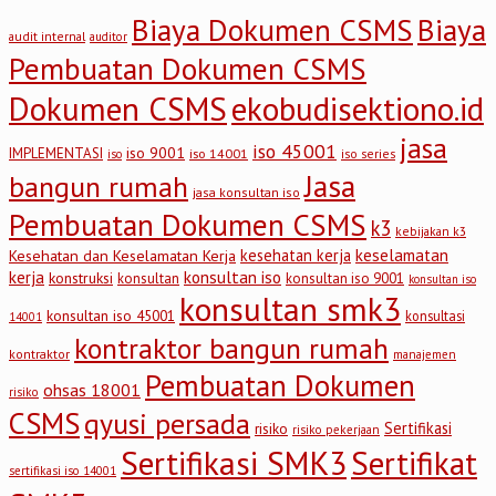
Biaya Dokumen CSMS
Biaya
audit internal
auditor
Pembuatan Dokumen CSMS
Dokumen CSMS
ekobudisektiono.id
jasa
iso 45001
iso 9001
IMPLEMENTASI
iso 14001
iso series
iso
Jasa
bangun rumah
jasa konsultan iso
Pembuatan Dokumen CSMS
k3
kebijakan k3
keselamatan
kesehatan kerja
Kesehatan dan Keselamatan Kerja
kerja
konsultan iso
konstruksi
konsultan
konsultan iso 9001
konsultan iso
konsultan smk3
konsultan iso 45001
konsultasi
14001
kontraktor bangun rumah
kontraktor
manajemen
Pembuatan Dokumen
ohsas 18001
risiko
CSMS
qyusi persada
Sertifikasi
risiko
risiko pekerjaan
Sertifikasi SMK3
Sertifikat
sertifikasi iso 14001