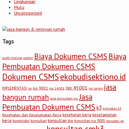
Lingkungan
Mutu
Uncategorized
Tags
Biaya Dokumen CSMS
Biaya
audit internal
auditor
Pembuatan Dokumen CSMS
Dokumen CSMS
ekobudisektiono.id
jasa
iso 45001
iso 9001
IMPLEMENTASI
iso 14001
iso series
iso
Jasa
bangun rumah
jasa konsultan iso
Pembuatan Dokumen CSMS
k3
kebijakan k3
keselamatan
kesehatan kerja
Kesehatan dan Keselamatan Kerja
kerja
konsultan iso
konstruksi
konsultan
konsultan iso 9001
konsultan iso
konsultan smk3