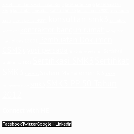
keselamatan
kesehatan kerja
Kesehatan dan Keselamatan Kerja
kerja
konsultan iso
konstruksi
konsultan
konsultan iso 9001
konsultan iso
konsultan smk3
konsultan iso 45001
konsultasi
14001
kontraktor bangun rumah
kontraktor
manajemen
Pembuatan Dokumen
ohsas 18001
risiko
CSMS
qyusi persada
Sertifikasi
risiko
risiko pekerjaan
Sertifikasi SMK3
Sertifikat
sertifikasi iso 14001
SMK3
Sistem Manajemen K3
sistem
sistem k3
SMK3 PP 50 Tahun
smk3
manajemen mutu
2012
Connect with ME
Facebook
Twitter
Google +
Linkedin