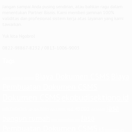
Jangan sampai Anda pusing sendirian, atau bahkan ragu dalam
menentukan Partner Bisnis. Kami memberi jaminan 100%
validitas dan profesional sistem kerja atas layanan yang kami
tawarkan.
Yuk kita Ngobrol
0822-98867-8232 / 0813-1006-9003
Tags
Biaya Dokumen CSMS
Biaya
audit internal
auditor
Pembuatan Dokumen CSMS
Dokumen CSMS
ekobudisektiono.id
jasa
iso 45001
iso 9001
IMPLEMENTASI
iso 14001
iso series
iso
Jasa
bangun rumah
jasa konsultan iso
Pembuatan Dokumen CSMS
k3
kebijakan k3