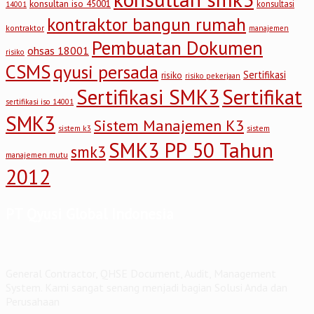
konsultan iso 45001
konsultasi
14001
kontraktor bangun rumah
kontraktor
manajemen
Pembuatan Dokumen
ohsas 18001
risiko
CSMS
qyusi persada
Sertifikasi
risiko
risiko pekerjaan
Sertifikasi SMK3
Sertifikat
sertifikasi iso 14001
SMK3
Sistem Manajemen K3
sistem
sistem k3
SMK3 PP 50 Tahun
smk3
manajemen mutu
2012
PT Qyusi Global Indonesia
General Contractor, QHSE Document, Audit, Management
System. Kami sangat senang menjadi bagian Solusi Anda dan
Perusahaan