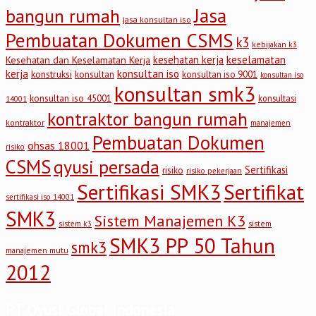
Jasa
bangun rumah
jasa konsultan iso
Pembuatan Dokumen CSMS
k3
kebijakan k3
keselamatan
kesehatan kerja
Kesehatan dan Keselamatan Kerja
kerja
konsultan iso
konstruksi
konsultan
konsultan iso 9001
konsultan iso
konsultan smk3
konsultan iso 45001
konsultasi
14001
kontraktor bangun rumah
kontraktor
manajemen
Pembuatan Dokumen
ohsas 18001
risiko
CSMS
qyusi persada
Sertifikasi
risiko
risiko pekerjaan
Sertifikasi SMK3
Sertifikat
sertifikasi iso 14001
SMK3
Sistem Manajemen K3
sistem
sistem k3
SMK3 PP 50 Tahun
smk3
manajemen mutu
2012
PT Qyusi Global Indonesia