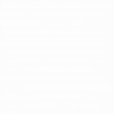
Dokumen CSMS
ekobudisektiono.id
jasa
iso 45001
iso 9001
IMPLEMENTASI
iso 14001
iso series
iso
Jasa
bangun rumah
jasa konsultan iso
Pembuatan Dokumen CSMS
k3
kebijakan k3
keselamatan
kesehatan kerja
Kesehatan dan Keselamatan Kerja
kerja
konsultan iso
konstruksi
konsultan
konsultan iso 9001
konsultan iso
konsultan smk3
konsultan iso 45001
konsultasi
14001
kontraktor bangun rumah
kontraktor
manajemen
Pembuatan Dokumen
ohsas 18001
risiko
CSMS
qyusi persada
Sertifikasi
risiko
risiko pekerjaan
Sertifikasi SMK3
Sertifikat
sertifikasi iso 14001
SMK3
Sistem Manajemen K3
sistem
sistem k3
SMK3 PP 50 Tahun
smk3
manajemen mutu