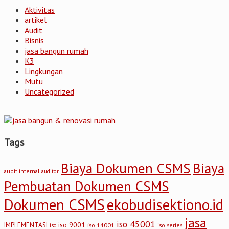
Aktivitas
artikel
Audit
Bisnis
jasa bangun rumah
K3
Lingkungan
Mutu
Uncategorized
Tags
Biaya Dokumen CSMS
Biaya
audit internal
auditor
Pembuatan Dokumen CSMS
Dokumen CSMS
ekobudisektiono.id
jasa
iso 45001
iso 9001
IMPLEMENTASI
iso 14001
iso series
iso