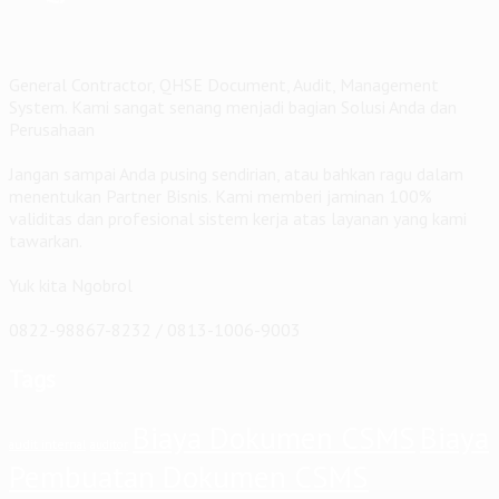
General Contractor, QHSE Document, Audit, Management
System. Kami sangat senang menjadi bagian Solusi Anda dan
Perusahaan
Jangan sampai Anda pusing sendirian, atau bahkan ragu dalam
menentukan Partner Bisnis. Kami memberi jaminan 100%
validitas dan profesional sistem kerja atas layanan yang kami
tawarkan.
Yuk kita Ngobrol
0822-98867-8232 / 0813-1006-9003
Tags
Biaya Dokumen CSMS
Biaya
audit internal
auditor
Pembuatan Dokumen CSMS