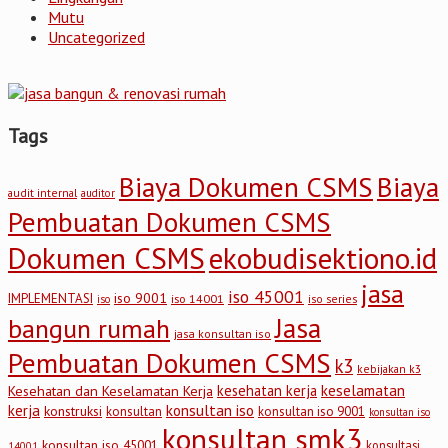
Mutu
Uncategorized
Tags
Biaya Dokumen CSMS
Biaya
audit internal
auditor
Pembuatan Dokumen CSMS
Dokumen CSMS
ekobudisektiono.id
jasa
iso 45001
iso 9001
IMPLEMENTASI
iso 14001
iso series
iso
Jasa
bangun rumah
jasa konsultan iso
Pembuatan Dokumen CSMS
k3
kebijakan k3
keselamatan
kesehatan kerja
Kesehatan dan Keselamatan Kerja
kerja
konsultan iso
konstruksi
konsultan
konsultan iso 9001
konsultan iso
konsultan smk3
konsultan iso 45001
konsultasi
14001