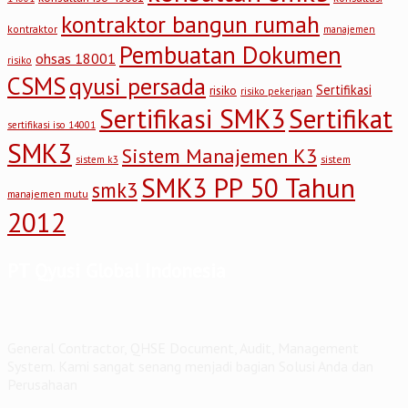
kontraktor bangun rumah
kontraktor
manajemen
Pembuatan Dokumen
ohsas 18001
risiko
CSMS
qyusi persada
Sertifikasi
risiko
risiko pekerjaan
Sertifikasi SMK3
Sertifikat
sertifikasi iso 14001
SMK3
Sistem Manajemen K3
sistem
sistem k3
SMK3 PP 50 Tahun
smk3
manajemen mutu
2012
PT Qyusi Global Indonesia
General Contractor, QHSE Document, Audit, Management
System. Kami sangat senang menjadi bagian Solusi Anda dan
Perusahaan