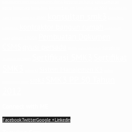
keselamatan
kesehatan kerja
Kesehatan dan Keselamatan Kerja
kerja
konsultan iso
konstruksi
konsultan
konsultan iso 9001
konsultan iso
konsultan smk3
konsultan iso 45001
konsultasi
14001
kontraktor bangun rumah
kontraktor
manajemen
Pembuatan Dokumen
ohsas 18001
risiko
CSMS
qyusi persada
Sertifikasi
risiko
risiko pekerjaan
Sertifikasi SMK3
Sertifikat
sertifikasi iso 14001
SMK3
Sistem Manajemen K3
sistem
sistem k3
SMK3 PP 50 Tahun
smk3
manajemen mutu
2012
Connect with ME
Facebook
Twitter
Google +
Linkedin