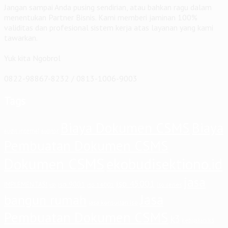
Jangan sampai Anda pusing sendirian, atau bahkan ragu dalam
menentukan Partner Bisnis. Kami memberi jaminan 100%
validitas dan profesional sistem kerja atas layanan yang kami
tawarkan.
Yuk kita Ngobrol
0822-98867-8232 / 0813-1006-9003
Tags
Biaya Dokumen CSMS
Biaya
audit internal
auditor
Pembuatan Dokumen CSMS
Dokumen CSMS
ekobudisektiono.id
jasa
iso 45001
iso 9001
IMPLEMENTASI
iso 14001
iso series
iso
Jasa
bangun rumah
jasa konsultan iso
Pembuatan Dokumen CSMS
k3
kebijakan k3