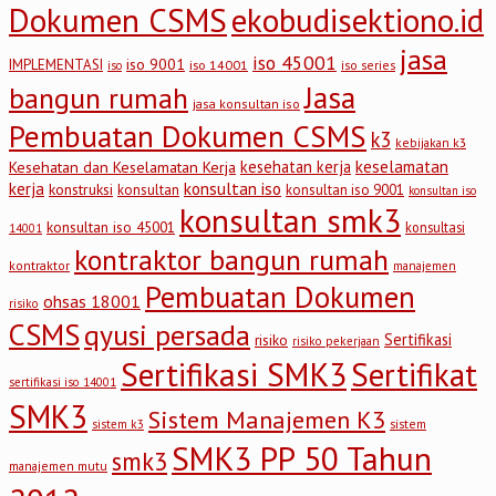
Dokumen CSMS
ekobudisektiono.id
jasa
iso 45001
iso 9001
IMPLEMENTASI
iso 14001
iso series
iso
Jasa
bangun rumah
jasa konsultan iso
Pembuatan Dokumen CSMS
k3
kebijakan k3
keselamatan
kesehatan kerja
Kesehatan dan Keselamatan Kerja
kerja
konsultan iso
konstruksi
konsultan
konsultan iso 9001
konsultan iso
konsultan smk3
konsultan iso 45001
konsultasi
14001
kontraktor bangun rumah
kontraktor
manajemen
Pembuatan Dokumen
ohsas 18001
risiko
CSMS
qyusi persada
Sertifikasi
risiko
risiko pekerjaan
Sertifikasi SMK3
Sertifikat
sertifikasi iso 14001
SMK3
Sistem Manajemen K3
sistem
sistem k3
SMK3 PP 50 Tahun
smk3
manajemen mutu