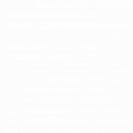
Biaya Dokumen CSMS
Biaya
audit internal
auditor
Pembuatan Dokumen CSMS
Dokumen CSMS
ekobudisektiono.id
jasa
iso 45001
iso 9001
IMPLEMENTASI
iso 14001
iso series
iso
Jasa
bangun rumah
jasa konsultan iso
Pembuatan Dokumen CSMS
k3
kebijakan k3
keselamatan
kesehatan kerja
Kesehatan dan Keselamatan Kerja
kerja
konsultan iso
konstruksi
konsultan
konsultan iso 9001
konsultan iso
konsultan smk3
konsultan iso 45001
konsultasi
14001
kontraktor bangun rumah
kontraktor
manajemen
Pembuatan Dokumen
ohsas 18001
risiko
CSMS
qyusi persada
Sertifikasi
risiko
risiko pekerjaan
Sertifikasi SMK3
Sertifikat
sertifikasi iso 14001
SMK3
Sistem Manajemen K3
sistem
sistem k3