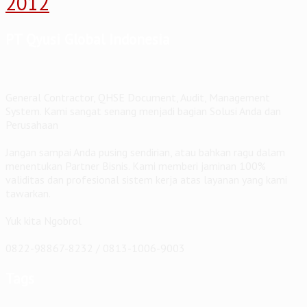
2012
PT Qyusi Global Indonesia
General Contractor, QHSE Document, Audit, Management
System. Kami sangat senang menjadi bagian Solusi Anda dan
Perusahaan
Jangan sampai Anda pusing sendirian, atau bahkan ragu dalam
menentukan Partner Bisnis. Kami memberi jaminan 100%
validitas dan profesional sistem kerja atas layanan yang kami
tawarkan.
Yuk kita Ngobrol
0822-98867-8232 / 0813-1006-9003
Tags