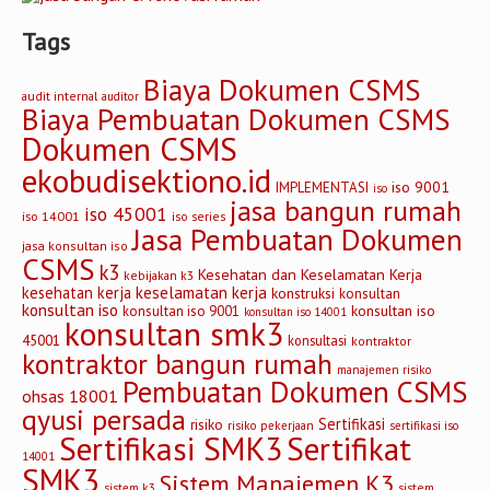
Tags
Biaya Dokumen CSMS
audit internal
auditor
Biaya Pembuatan Dokumen CSMS
Dokumen CSMS
ekobudisektiono.id
iso 9001
IMPLEMENTASI
iso
jasa bangun rumah
iso 45001
iso 14001
iso series
Jasa Pembuatan Dokumen
jasa konsultan iso
CSMS
k3
Kesehatan dan Keselamatan Kerja
kebijakan k3
keselamatan kerja
kesehatan kerja
konstruksi
konsultan
konsultan iso
konsultan iso
konsultan iso 9001
konsultan iso 14001
konsultan smk3
45001
konsultasi
kontraktor
kontraktor bangun rumah
manajemen risiko
Pembuatan Dokumen CSMS
ohsas 18001
qyusi persada
Sertifikasi
risiko
risiko pekerjaan
sertifikasi iso
Sertifikasi SMK3
Sertifikat
14001
SMK3
Sistem Manajemen K3
sistem
sistem k3