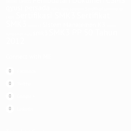
Pembuatan Dokumen CSMS
ohsas 18001
qyusi persada
Sertifikasi
risiko
risiko pekerjaan
sertifikasi iso
Sertifikasi SMK3
Sertifikat
14001
SMK3
Sistem Manajemen K3
sistem
sistem k3
SMK3 PP 50 Tahun
smk3
manajemen mutu
2012
Connect with ME
Facebook
Twitter
Google +
Linkedin