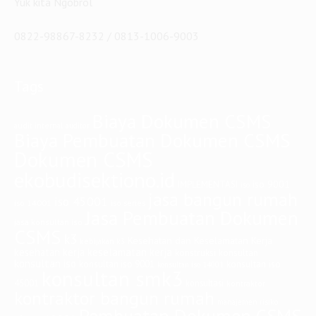
Yuk kita Ngobrol
0822-98867-8232 / 0813-1006-9003
Tags
Biaya Dokumen CSMS
audit internal
auditor
Biaya Pembuatan Dokumen CSMS
Dokumen CSMS
ekobudisektiono.id
iso 9001
IMPLEMENTASI
iso
jasa bangun rumah
iso 45001
iso 14001
iso series
Jasa Pembuatan Dokumen
jasa konsultan iso
CSMS
k3
Kesehatan dan Keselamatan Kerja
kebijakan k3
keselamatan kerja
kesehatan kerja
konstruksi
konsultan
konsultan iso
konsultan iso
konsultan iso 9001
konsultan iso 14001
konsultan smk3
45001
konsultasi
kontraktor
kontraktor bangun rumah
manajemen risiko