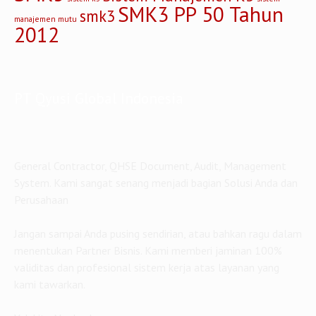
SMK3 PP 50 Tahun
smk3
manajemen mutu
2012
PT Qyusi Global Indonesia
General Contractor, QHSE Document, Audit, Management
System. Kami sangat senang menjadi bagian Solusi Anda dan
Perusahaan
Jangan sampai Anda pusing sendirian, atau bahkan ragu dalam
menentukan Partner Bisnis. Kami memberi jaminan 100%
validitas dan profesional sistem kerja atas layanan yang
kami tawarkan.