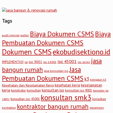
Tags
Biaya Dokumen CSMS
Biaya
audit internal
auditor
Pembuatan Dokumen CSMS
Dokumen CSMS
ekobudisektiono.id
jasa
iso 45001
iso 9001
IMPLEMENTASI
iso 14001
iso series
iso
Jasa
bangun rumah
jasa konsultan iso
Pembuatan Dokumen CSMS
k3
kebijakan k3
keselamatan
kesehatan kerja
Kesehatan dan Keselamatan Kerja
kerja
konsultan iso
konstruksi
konsultan
konsultan iso 9001
konsultan iso
konsultan smk3
konsultan iso 45001
konsultasi
14001
kontraktor bangun rumah
kontraktor
manajemen