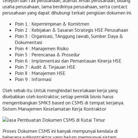
telepon dan fax perusahaan, alamat email perusahaan, bidang
usaha perusahaan, lama berdirinya perusahaan, serta contact
perusahaan yang dapat dihubungi terkait pengisian dokumen ini.
Poin 1 : Kepemimpinan & Komitmen
Poin 2 : Kebijakan & Sasaran Strategis HSE Perusahaan
Poin 3 : Organisasi, TAnggung Jawab, Sumber Daya &
Dokumentasi
Poin 4 : Manajemen Risiko
Poin 5 : Perencanaa & Prosedur
Poin 6 : Implementasi dan Pemantauan Kinerja HSE
Poin 7 : Audit & Tinjauan HSE
Poin 8 : Manajemen HSE
Poin 9 : Informasi
Oleh sebab itu Untuk menghindari kecelakaan kerja yang
disebabkan oleh kontraktor, setiap pemilik bisnis harus
mengembangkan SMK3 based on CSMS di tempat kerjanya.
Sistem Manajemen Keselamatan Kerja Kontraktor
Proses Dokumen CSMS ini banyak mempunyai kendala di
beberapa subkontraktor yang belum mempunyai sistem