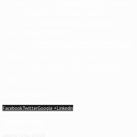
konsultan smk3
konsultan iso 45001
konsultasi
14001
kontraktor bangun rumah
kontraktor
manajemen
Pembuatan Dokumen
ohsas 18001
risiko
CSMS
qyusi persada
Sertifikasi
risiko
risiko pekerjaan
Sertifikasi SMK3
Sertifikat
sertifikasi iso 14001
SMK3
Sistem Manajemen K3
sistem
sistem k3
SMK3 PP 50 Tahun
smk3
manajemen mutu
2012
Connect with ME
Facebook
Twitter
Google +
Linkedin
Temukan Saya
Jakarta Timur 13520