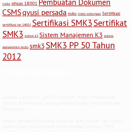
Pembuatan Dokumen
ohsas 18001
risiko
CSMS
qyusi persada
Sertifikasi
risiko
risiko pekerjaan
Sertifikasi SMK3
Sertifikat
sertifikasi iso 14001
SMK3
Sistem Manajemen K3
sistem
sistem k3
SMK3 PP 50 Tahun
smk3
manajemen mutu
2012
PT Qyusi Global Indonesia
General Contractor, QHSE Document, Audit, Management
System. Kami sangat senang menjadi bagian Solusi Anda dan
Perusahaan
Jangan sampai Anda pusing sendirian, atau bahkan ragu dalam
menentukan Partner Bisnis. Kami memberi jaminan 100%