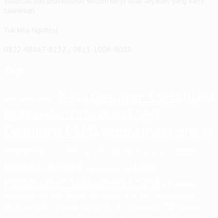
validitas dan profesional sistem kerja atas layanan yang kami
tawarkan.
Yuk kita Ngobrol
0822-98867-8232 / 0813-1006-9003
Tags
Biaya Dokumen CSMS
Biaya
audit internal
auditor
Pembuatan Dokumen CSMS
Dokumen CSMS
ekobudisektiono.id
jasa
iso 45001
iso 9001
IMPLEMENTASI
iso 14001
iso series
iso
Jasa
bangun rumah
jasa konsultan iso
Pembuatan Dokumen CSMS
k3
kebijakan k3
keselamatan
kesehatan kerja
Kesehatan dan Keselamatan Kerja
kerja
konsultan iso
konstruksi
konsultan
konsultan iso 9001
konsultan iso