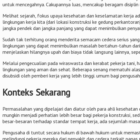
untuk mencegahnya. Cakupannya luas, mencakup beragam disiplin 
Melihat sejarah, fokus upaya kesehatan dan keselamatan kerja ad
lingkungan kerja kita (dari lokasi konstruksi ke gedung perkanto
jangka pendek dan jangka panjang yang dapat menimbulkan penyaki
Sudah tak terhitung orang menderita semacam cedera serius yang 
lingkungan yang dapat menimbulkan masalah bertahun-tahun dari se
menjelaskan hilangnya upah dan biaya tidak langsung lainnya, se
Melalui pengecualian pada wiraswasta dan kerabat pekerja tani
lingkungan yang aman dan sehat. Beberapa senang mematuhi alasan
disubsidi oleh pemberi kerja yang lebih tinggi. umum bagi pengus
Konteks Sekarang
Permasalahan yang dipelajari dan diatur oleh para ahli kesehatan 
mungkin menjadi perhatian lebih besar bagi pekerja konstruksi, s
besar-besaran terhadap standar tempat kerja, ada sejumlah masa
Pengusaha di tuntut secara hukum di bawah hukum untuk memast
melindungi pekerja mereka dari penyakit dan cedera terkait pana