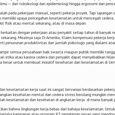
ilmu — dari toksikologi dan epidemiologi hingga ergonomi dan penc
alah pada pekerjaan manual, seperti pekerja proyek. Tapi lapanga
ran) memiliki upaya pencegahan keselamatan untuk mencegah cedera,
t fisik atau mental sekarang, atau di masa depan.
berkaitan dengan pekerjaan atau penyakit setiap tahun di banyak n
karang. Misalnya saja Di Amerika, Klaim kompensasi pekerja berjuml
perti penurunan produktivitas dan jumlah psikologis yang dialami 
, hampir semua perusahaan baik swasta maupun publik memiliki ta
 etika atau karena cedera dan penyakit dapat menyebabkan hilangn
aha besar untuk membuat inisiatif kesehatan dan keselamatan di tem
dan keselamatan kerja saat ini sangat bervariasi berdasarkan pekerj
edangkan kesehatan mental dan cedera stress berulang mungkin menj
lah keselamatan dan kesehatan di angkatan kerja di mana banyak p
ikan bahwa lingkungan kerja bebas dari bahaya keselamatan. Unt
s melalui kampanye atau program K3 pengiriman pesan yang mendoro