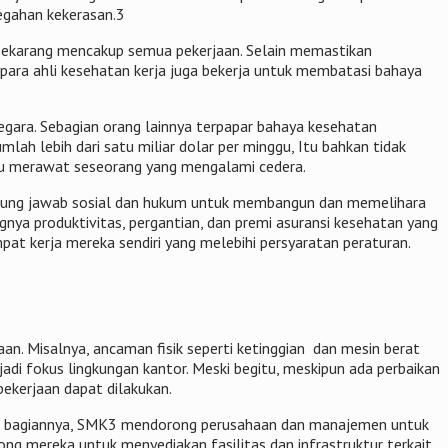
egahan kekerasan.3
n sekarang mencakup semua pekerjaan. Selain memastikan
 para ahli kesehatan kerja juga bekerja untuk membatasi bahaya
egara. Sebagian orang lainnya terpapar bahaya kesehatan
ah lebih dari satu miliar dolar per minggu, Itu bahkan tidak
atau merawat seseorang yang mengalami cedera.
nggung jawab sosial dan hukum untuk membangun dan memelihara
ya produktivitas, pergantian, dan premi asuransi kesehatan yang
pat kerja mereka sendiri yang melebihi persyaratan peraturan.
aan. Misalnya, ancaman fisik seperti ketinggian dan mesin berat
adi fokus lingkungan kantor. Meski begitu, meskipun ada perbaikan
ekerjaan dapat dilakukan.
uk bagiannya, SMK3 mendorong perusahaan dan manajemen untuk
ng mereka untuk menyediakan fasilitas dan infrastruktur terkait