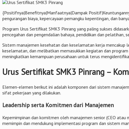
{Positifnya|Benefitnya|Manfaatnya|Dampak Positif|Keuntunganny
pengurangan biaya, kepercayaan pemangku kepentingan, dan banyak
Program Urus Sertifikat SMK3 Pinrang yang paling sukses didasark
pencegahan dan pengendalian bahaya, pendidikan dan pelatihan, s
Sistem manajemen kesehatan dan keselamatan kerja mencakup lebi
keselamatan, dan melibatkan memasukkan kegiatan dan program ke
meningkatkan kemampuan perusahaan untuk terus mengidentifikasi
Urus Sertifikat SMK3 Pinrang – Ko
Elemen-elemen berikut ini adalah komponen dari sistem manajeme
sifat pekerjaan yang dilakukan.
Leadership serta Komitmen dari Manajemen
Kepemimpinan dan komitmen oleh manajemen senior (CEO atau man
memimpin dan mendukung implementasi program dan sistem man