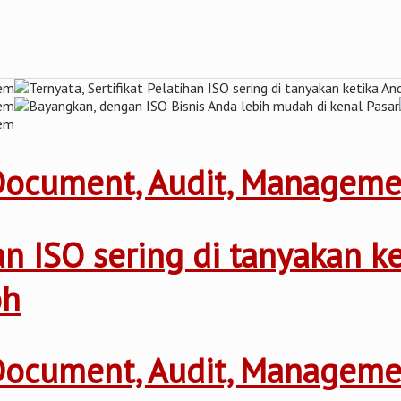
 Document, Audit, Managem
ihan ISO sering di tanyakan 
oh
 Document, Audit, Managem