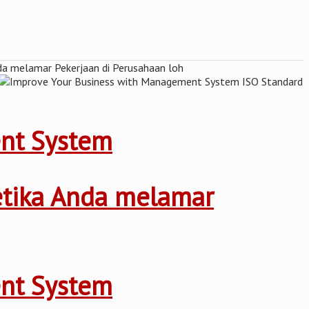
ent System
ketika Anda melamar
ent System