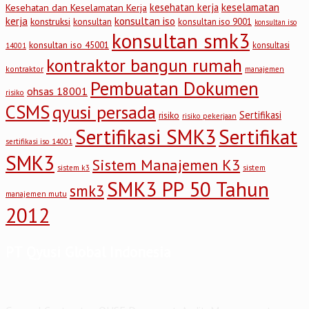
keselamatan
kesehatan kerja
Kesehatan dan Keselamatan Kerja
kerja
konsultan iso
konstruksi
konsultan
konsultan iso 9001
konsultan iso
konsultan smk3
konsultan iso 45001
konsultasi
14001
kontraktor bangun rumah
kontraktor
manajemen
Pembuatan Dokumen
ohsas 18001
risiko
CSMS
qyusi persada
Sertifikasi
risiko
risiko pekerjaan
Sertifikasi SMK3
Sertifikat
sertifikasi iso 14001
SMK3
Sistem Manajemen K3
sistem
sistem k3
SMK3 PP 50 Tahun
smk3
manajemen mutu
2012
PT Qyusi Global Indonesia