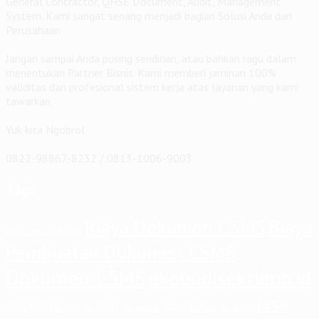
General Contractor, QHSE Document, Audit, Management
System. Kami sangat senang menjadi bagian Solusi Anda dan
Perusahaan
Jangan sampai Anda pusing sendirian, atau bahkan ragu dalam
menentukan Partner Bisnis. Kami memberi jaminan 100%
validitas dan profesional sistem kerja atas layanan yang kami
tawarkan.
Yuk kita Ngobrol
0822-98867-8232 / 0813-1006-9003
Tags
Biaya Dokumen CSMS
Biaya
audit internal
auditor
Pembuatan Dokumen CSMS
Dokumen CSMS
ekobudisektiono.id
jasa
iso 45001
iso 9001
IMPLEMENTASI
iso 14001
iso series
iso