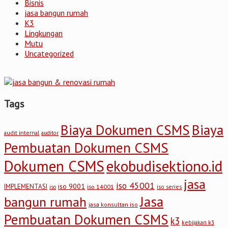
Bisnis
jasa bangun rumah
K3
Lingkungan
Mutu
Uncategorized
Tags
Biaya Dokumen CSMS
Biaya
audit internal
auditor
Pembuatan Dokumen CSMS
Dokumen CSMS
ekobudisektiono.id
jasa
iso 45001
iso 9001
IMPLEMENTASI
iso 14001
iso series
iso
Jasa
bangun rumah
jasa konsultan iso
Pembuatan Dokumen CSMS
k3
kebijakan k3