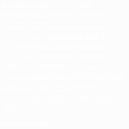
Jasa
bangun rumah
jasa konsultan iso
Pembuatan Dokumen CSMS
k3
kebijakan k3
keselamatan
kesehatan kerja
Kesehatan dan Keselamatan Kerja
kerja
konsultan iso
konstruksi
konsultan
konsultan iso 9001
konsultan iso
konsultan smk3
konsultan iso 45001
konsultasi
14001
kontraktor bangun rumah
kontraktor
manajemen
Pembuatan Dokumen
ohsas 18001
risiko
CSMS
qyusi persada
Sertifikasi
risiko
risiko pekerjaan
Sertifikasi SMK3
Sertifikat
sertifikasi iso 14001
SMK3
Sistem Manajemen K3
sistem
sistem k3
SMK3 PP 50 Tahun
smk3
manajemen mutu
2012
Connect with ME