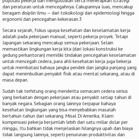
populasi pekerja dan mengusulkan serta menerapkan strategi
dan peraturan untuk mencegahnya. Cakupannya luas, mencakup
beragam disiplin ilmu — dari toksikologi dan epidemiologi hingga
ergonomi dan pencegahan kekerasan.3
Secara sejarah, fokus upaya kesehatan dan keselamatan kerja
adalah pada pekerjaan manual, seperti pekerja proyek. Tetapi
lapangan sekarang mencakup semua pekerjaan. Selain
memastikan lingkungan kerja kita (dari lokasi konstruksi ke
gedung perkantoran) memiliki tindakan pencegahan keselamatan
untuk mencegah cedera, para ahli kesehatan kerja juga bekerja
untuk membatasi bahaya jangka pendek dan jangka panjang yang
dapat menimbulkan penyakit fisik atau mental sekarang, atau di
masa depan.
Sudah tak terhitung orang menderita semacam cedera serius
yang berkaitan dengan pekerjaan atau penyakit setiap tahun di
banyak negara. Sebagian orang lainnya terpapar bahaya
kesehatan lingkungan yang bisa menyebabkan masalah
bertahun-tahun dari sekarang. Misal Di Amerika, Klaim
kompensasi pekerja berjumlah lebih dari satu miliar dolar per
minggu, Itu bahkan tidak menjelaskan hilangnya upah dan biaya
tidak langsung lainnya, seperti penurunan produktivitas dan