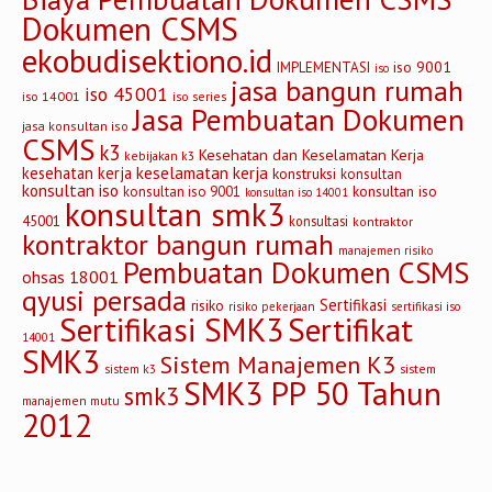
Dokumen CSMS
ekobudisektiono.id
iso 9001
IMPLEMENTASI
iso
jasa bangun rumah
iso 45001
iso 14001
iso series
Jasa Pembuatan Dokumen
jasa konsultan iso
CSMS
k3
Kesehatan dan Keselamatan Kerja
kebijakan k3
keselamatan kerja
kesehatan kerja
konstruksi
konsultan
konsultan iso
konsultan iso
konsultan iso 9001
konsultan iso 14001
konsultan smk3
45001
konsultasi
kontraktor
kontraktor bangun rumah
manajemen risiko
Pembuatan Dokumen CSMS
ohsas 18001
qyusi persada
Sertifikasi
risiko
risiko pekerjaan
sertifikasi iso
Sertifikasi SMK3
Sertifikat
14001
SMK3
Sistem Manajemen K3
sistem
sistem k3
SMK3 PP 50 Tahun
smk3
manajemen mutu
2012