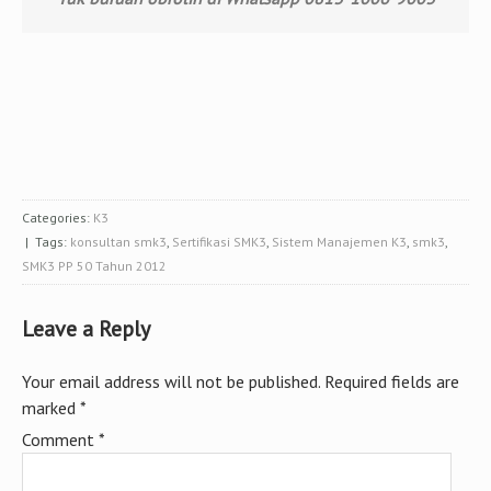
Categories:
K3
| Tags:
konsultan smk3
,
Sertifikasi SMK3
,
Sistem Manajemen K3
,
smk3
,
SMK3 PP 50 Tahun 2012
Leave a Reply
Your email address will not be published.
Required fields are
marked
*
Comment
*