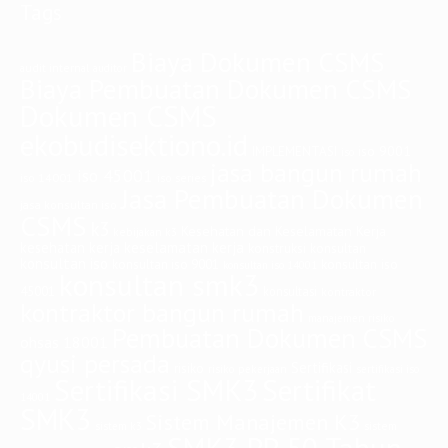
Tags
Biaya Dokumen CSMS
audit internal
auditor
Biaya Pembuatan Dokumen CSMS
Dokumen CSMS
ekobudisektiono.id
iso 9001
IMPLEMENTASI
iso
jasa bangun rumah
iso 45001
iso 14001
iso series
Jasa Pembuatan Dokumen
jasa konsultan iso
CSMS
k3
Kesehatan dan Keselamatan Kerja
kebijakan k3
keselamatan kerja
kesehatan kerja
konstruksi
konsultan
konsultan iso
konsultan iso
konsultan iso 9001
konsultan iso 14001
konsultan smk3
45001
konsultasi
kontraktor
kontraktor bangun rumah
manajemen risiko
Pembuatan Dokumen CSMS
ohsas 18001
qyusi persada
Sertifikasi
risiko
risiko pekerjaan
sertifikasi iso
Sertifikasi SMK3
Sertifikat
14001
SMK3
Sistem Manajemen K3
sistem
sistem k3