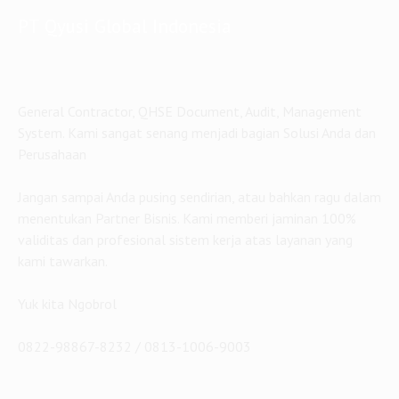
PT Qyusi Global Indonesia
General Contractor, QHSE Document, Audit, Management
System. Kami sangat senang menjadi bagian Solusi Anda dan
Perusahaan
Jangan sampai Anda pusing sendirian, atau bahkan ragu dalam
menentukan Partner Bisnis. Kami memberi jaminan 100%
validitas dan profesional sistem kerja atas layanan yang
kami tawarkan.
Yuk kita Ngobrol
0822-98867-8232 / 0813-1006-9003