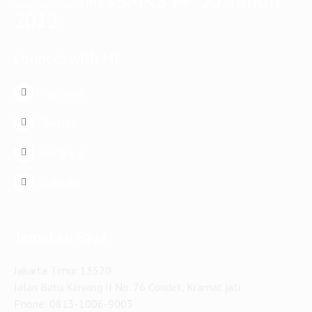
SMK3 PP 50 Tahun
smk3
manajemen mutu
2012
Connect with ME
Facebook
Twitter
Google +
Linkedin
Temukan Saya
Jakarta Timur 13520
Jalan Batu Kinyang II No. 76 Condet, Kramat jati
Phone: 0813-1006-9003