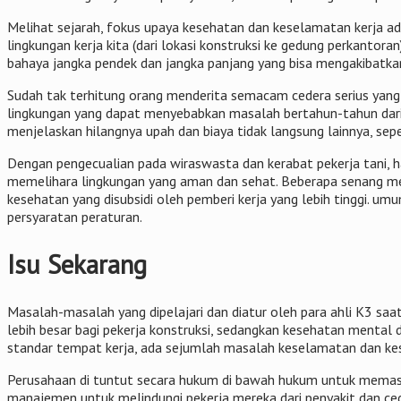
Melihat sejarah, fokus upaya kesehatan dan keselamatan kerja ad
lingkungan kerja kita (dari lokasi konstruksi ke gedung perkant
bahaya jangka pendek dan jangka panjang yang bisa mengakibatkan
Sudah tak terhitung orang menderita semacam cedera serius yang 
lingkungan yang dapat menyebabkan masalah bertahun-tahun dari se
menjelaskan hilangnya upah dan biaya tidak langsung lainnya, se
Dengan pengecualian pada wiraswasta dan kerabat pekerja tani,
memelihara lingkungan yang aman dan sehat. Beberapa senang mem
kesehatan yang disubsidi oleh pemberi kerja yang lebih tinggi. u
persyaratan peraturan.
Isu Sekarang
Masalah-masalah yang dipelajari dan diatur oleh para ahli K3 saat
lebih besar bagi pekerja konstruksi, sedangkan kesehatan mental 
standar tempat kerja, ada sejumlah masalah keselamatan dan kes
Perusahaan di tuntut secara hukum di bawah hukum untuk memast
manajemen untuk melindungi pekerja mereka dari penyakit dan c