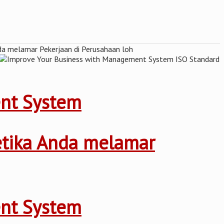
ent System
ketika Anda melamar
ent System