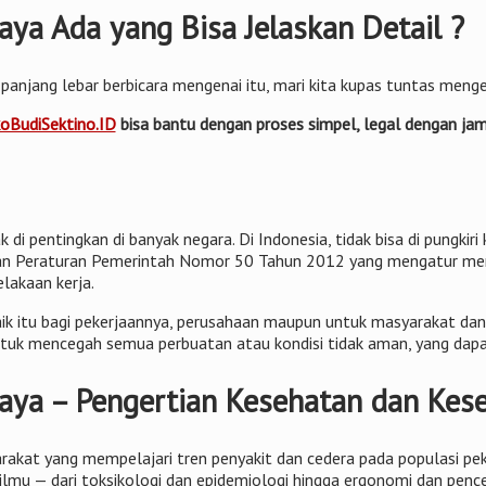
aya Ada yang Bisa Jelaskan Detail ?
panjang lebar berbicara mengenai itu, mari kita kupas tuntas meng
oBudiSektino.ID
bisa bantu dengan proses simpel, legal dengan 
 di pentingkan di banyak negara. Di Indonesia, tidak bisa di pungki
apkan Peraturan Pemerintah Nomor 50 Tahun 2012 yang mengatur men
elakaan kerja.
k itu bagi pekerjaannya, perusahaan maupun untuk masyarakat dan 
tuk mencegah semua perbuatan atau kondisi tidak aman, yang dapa
jaya – Pengertian Kesehatan dan Kes
akat yang mempelajari tren penyakit dan cedera pada populasi pe
ilmu — dari toksikologi dan epidemiologi hingga ergonomi dan penc