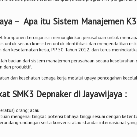
ijaya – Apa itu Sistem Manajemen K3
t komponen terorganisir memungkinkan perusahaan untuk mencapai
is untuk secara konsisten untuk identifikasi dan mengendalikan ris
 dan keselamatan kerja, PP 50 Tahun 2012, dan terus meningkatkan
 bagian dari sistem manajemen perusahaan secara keseluruhan dal
en dan produktif.
tan dan kesehatan tenaga kerja melalui upaya pencegahan kecelaka
kat SMK3 Depnaker di Jayawijaya :
seratus) orang; atau
entuan mengenai tingkat potensi bahaya tinggi sesuai dengan keten
ndang-undangan serta konvensi atau standar internasional yang s