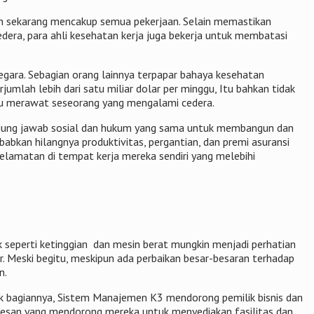
gan sekarang mencakup semua pekerjaan. Selain memastikan
dera, para ahli kesehatan kerja juga bekerja untuk membatasi
egara. Sebagian orang lainnya terpapar bahaya kesehatan
mlah lebih dari satu miliar dolar per minggu, Itu bahkan tidak
atau merawat seseorang yang mengalami cedera.
nggung jawab sosial dan hukum yang sama untuk membangun dan
bkan hilangnya produktivitas, pergantian, dan premi asuransi
selamatan di tempat kerja mereka sendiri yang melebihi
ik seperti ketinggian dan mesin berat mungkin menjadi perhatian
r. Meski begitu, meskipun ada perbaikan besar-besaran terhadap
n.
k bagiannya, Sistem Manajemen K3 mendorong pemilik bisnis dan
pesan yang mendorong mereka untuk menyediakan fasilitas dan