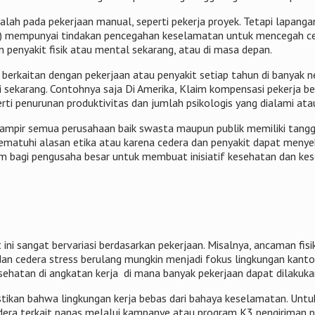
alah pada pekerjaan manual, seperti pekerja proyek. Tetapi lapan
oran) mempunyai tindakan pencegahan keselamatan untuk mencegah ce
 penyakit fisik atau mental sekarang, atau di masa depan.
berkaitan dengan pekerjaan atau penyakit setiap tahun di banyak n
karang. Contohnya saja Di Amerika, Klaim kompensasi pekerja berju
perti penurunan produktivitas dan jumlah psikologis yang dialami 
 hampir semua perusahaan baik swasta maupun publik memiliki ta
atuhi alasan etika atau karena cedera dan penyakit dapat menyeba
mum bagi pengusaha besar untuk membuat inisiatif kesehatan dan ke
 ini sangat bervariasi berdasarkan pekerjaan. Misalnya, ancaman fis
dan cedera stress berulang mungkin menjadi fokus lingkungan kanto
ehatan di angkatan kerja di mana banyak pekerjaan dapat dilakuka
ikan bahwa lingkungan kerja bebas dari bahaya keselamatan. Untu
edera terkait panas melalui kampanye atau program K3 pengiriman 