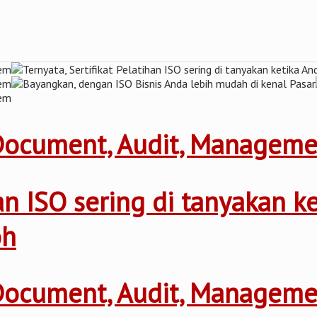
 Document, Audit, Managem
ihan ISO sering di tanyakan 
oh
 Document, Audit, Managem