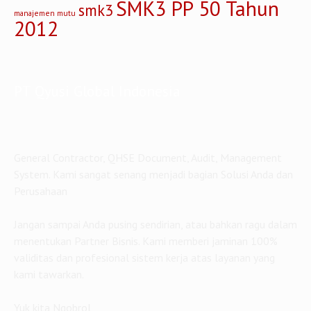
SMK3 PP 50 Tahun
smk3
manajemen mutu
2012
PT Qyusi Global Indonesia
General Contractor, QHSE Document, Audit, Management
System. Kami sangat senang menjadi bagian Solusi Anda dan
Perusahaan
Jangan sampai Anda pusing sendirian, atau bahkan ragu dalam
menentukan Partner Bisnis. Kami memberi jaminan 100%
validitas dan profesional sistem kerja atas layanan yang
kami tawarkan.
Yuk kita Ngobrol