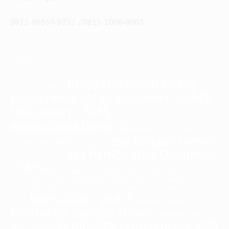
0822-98867-8232 / 0813-1006-9003
Tags
Biaya Dokumen CSMS
audit internal
auditor
Biaya Pembuatan Dokumen CSMS
Dokumen CSMS
ekobudisektiono.id
iso 9001
IMPLEMENTASI
iso
jasa bangun rumah
iso 45001
iso 14001
iso series
Jasa Pembuatan Dokumen
jasa konsultan iso
CSMS
k3
Kesehatan dan Keselamatan Kerja
kebijakan k3
keselamatan kerja
kesehatan kerja
konstruksi
konsultan
konsultan iso
konsultan iso
konsultan iso 9001
konsultan iso 14001
konsultan smk3
45001
konsultasi
kontraktor
kontraktor bangun rumah
manajemen risiko
Pembuatan Dokumen CSMS
ohsas 18001