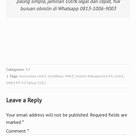
paling simple, jaminan 100% legal dan cepat, Yuk
buruan obrolin di Whatsapp 0813-1006-9003
Categories:
K3
| Tags:
konsultan smk3
,
Sertifikasi SMK3
,
Sistem Manajemen K3
,
smk3
,
SMK3 PP 50 Tahun 2012
Leave a Reply
Your email address will not be published.
Required fields are
marked
*
Comment
*