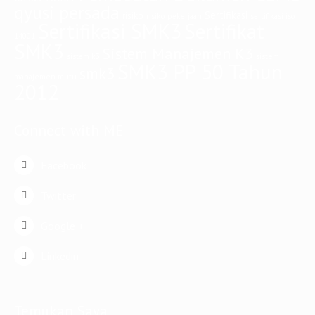
qyusi persada
Sertifikasi
risiko
risiko pekerjaan
sertifikasi iso
Sertifikasi SMK3
Sertifikat
14001
SMK3
Sistem Manajemen K3
sistem
sistem k3
SMK3 PP 50 Tahun
smk3
manajemen mutu
2012
Connect with ME
Facebook
Twitter
Google +
Linkedin
Temukan Saya