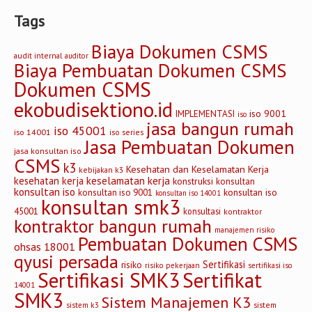
Tags
Biaya Dokumen CSMS
audit internal
auditor
Biaya Pembuatan Dokumen CSMS
Dokumen CSMS
ekobudisektiono.id
iso 9001
IMPLEMENTASI
iso
jasa bangun rumah
iso 45001
iso 14001
iso series
Jasa Pembuatan Dokumen
jasa konsultan iso
CSMS
k3
Kesehatan dan Keselamatan Kerja
kebijakan k3
keselamatan kerja
kesehatan kerja
konstruksi
konsultan
konsultan iso
konsultan iso
konsultan iso 9001
konsultan iso 14001
konsultan smk3
45001
konsultasi
kontraktor
kontraktor bangun rumah
manajemen risiko
Pembuatan Dokumen CSMS
ohsas 18001
qyusi persada
Sertifikasi
risiko
risiko pekerjaan
sertifikasi iso
Sertifikasi SMK3
Sertifikat
14001
SMK3
Sistem Manajemen K3
sistem
sistem k3