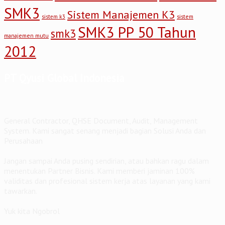
SMK3
Sistem Manajemen K3
sistem
sistem k3
SMK3 PP 50 Tahun
smk3
manajemen mutu
2012
PT Qyusi Global Indonesia
General Contractor, QHSE Document, Audit, Management
System. Kami sangat senang menjadi bagian Solusi Anda dan
Perusahaan
Jangan sampai Anda pusing sendirian, atau bahkan ragu dalam
menentukan Partner Bisnis. Kami memberi jaminan 100%
validitas dan profesional sistem kerja atas layanan yang kami
tawarkan.
Yuk kita Ngobrol