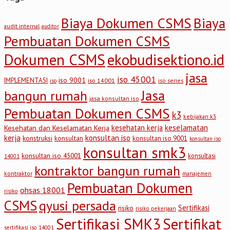
Biaya Dokumen CSMS
Biaya
audit internal
auditor
Pembuatan Dokumen CSMS
Dokumen CSMS
ekobudisektiono.id
jasa
iso 45001
iso 9001
IMPLEMENTASI
iso 14001
iso series
iso
Jasa
bangun rumah
jasa konsultan iso
Pembuatan Dokumen CSMS
k3
kebijakan k3
keselamatan
kesehatan kerja
Kesehatan dan Keselamatan Kerja
kerja
konsultan iso
konstruksi
konsultan
konsultan iso 9001
konsultan iso
konsultan smk3
konsultan iso 45001
konsultasi
14001
kontraktor bangun rumah
kontraktor
manajemen
Pembuatan Dokumen
ohsas 18001
risiko
CSMS
qyusi persada
Sertifikasi
risiko
risiko pekerjaan
Sertifikasi SMK3
Sertifikat
sertifikasi iso 14001