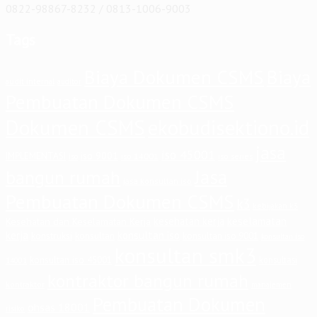
0822-98867-8232 / 0813-1006-9003
Tags
Biaya Dokumen CSMS
Biaya
audit internal
auditor
Pembuatan Dokumen CSMS
Dokumen CSMS
ekobudisektiono.id
jasa
iso 45001
iso 9001
IMPLEMENTASI
iso 14001
iso series
iso
Jasa
bangun rumah
jasa konsultan iso
Pembuatan Dokumen CSMS
k3
kebijakan k3
keselamatan
kesehatan kerja
Kesehatan dan Keselamatan Kerja
kerja
konsultan iso
konstruksi
konsultan
konsultan iso 9001
konsultan iso
konsultan smk3
konsultan iso 45001
konsultasi
14001
kontraktor bangun rumah
kontraktor
manajemen
Pembuatan Dokumen
ohsas 18001
risiko