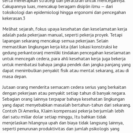
serta menerapkan strategi dan peraturan untuk mencegahnya.
Cakupannya luas, mencakup beragam disiplin ilmu — dari
toksikologi dan epidemiologi hingga ergonomi dan pencegahan
kekerasan.3
Melihat sejarah, fokus upaya kesehatan dan keselamatan kerja
adalah pada pekerjaan manual, seperti pekerja proyek. Tetapi
lapangan sekarang mencakup semua pekerjaan. Selain
memastikan lingkungan kerja kita (dari lokasi konstruksi ke
gedung perkantoran) memiliki tindakan pencegahan keselamatan
untuk mencegah cedera, para ahli kesehatan kerja juga bekerja
untuk membatasi bahaya jangka pendek dan jangka panjang yang
dapat menimbulkan penyakit fisik atau mental sekarang, atau di
masa depan.
Jutaan orang menderita semacam cedera serius yang berkaitan
dengan pekerjaan atau penyakit setiap tahun di banyak negara.
Sebagian orang lainnya terpapar bahaya kesehatan lingkungan
yang dapat menyebabkan masalah bertahun-tahun dari sekarang.
Contoh Di Amerika, Klaim kompensasi pekerja berjumlah lebih
dari satu miliar dolar setiap minggu, Itu bahkan tidak
menjelaskan hilangnya upah dan biaya tidak langsung lainnya,
seperti penurunan produktivitas dan jumlah psikologis yang