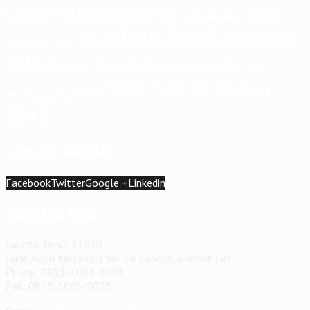
CSMS
qyusi persada
Sertifikasi
risiko
risiko pekerjaan
Sertifikasi SMK3
Sertifikat
sertifikasi iso 14001
SMK3
Sistem Manajemen K3
sistem
sistem k3
SMK3 PP 50 Tahun
smk3
manajemen mutu
2012
Connect with ME
Facebook
Twitter
Google +
Linkedin
Temukan Saya
Jakarta Timur 13520
Jalan Batu Kinyang II No. 76 Condet, Kramat jati
Phone: 0813-1006-9003
Fax: 0813-1006-9003