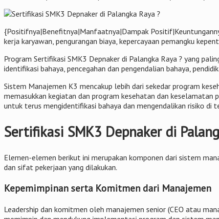
{Positifnya|Benefitnya|Manfaatnya|Dampak Positif|Keuntunganny
kerja karyawan, pengurangan biaya, kepercayaan pemangku kepenti
Program Sertifikasi SMK3 Depnaker di Palangka Raya ? yang palin
identifikasi bahaya, pencegahan dan pengendalian bahaya, pendidi
Sistem Manajemen K3 mencakup lebih dari sekedar program keseha
memasukkan kegiatan dan program kesehatan dan keselamatan pek
untuk terus mengidentifikasi bahaya dan mengendalikan risiko di t
Sertifikasi SMK3 Depnaker di Pala
Elemen-elemen berikut ini merupakan komponen dari sistem manaj
dan sifat pekerjaan yang dilakukan.
Kepemimpinan serta Komitmen dari Manajemen
Leadership dan komitmen oleh manajemen senior (CEO atau manaj