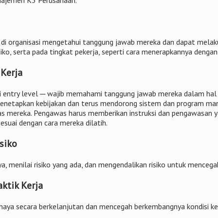
ajemen K3 Perusahaan.
di organisasi mengetahui tanggung jawab mereka dan dapat melaku
siko, serta pada tingkat pekerja, seperti cara menerapkannya dengan
 Kerja
pai entry level ─ wajib memahami tanggung jawab mereka dalam ha
netapkan kebijakan dan terus mendorong sistem dan program ma
tugas mereka. Pengawas harus memberikan instruksi dan pengawasa
esuai dengan cara mereka dilatih.
siko
a, menilai risiko yang ada, dan mengendalikan risiko untuk mencegah
ktik Kerja
bahaya secara berkelanjutan dan mencegah berkembangnya kondisi ke