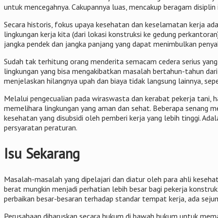
untuk mencegahnya. Cakupannya luas, mencakup beragam disiplin 
Secara historis, fokus upaya kesehatan dan keselamatan kerja ad
lingkungan kerja kita (dari lokasi konstruksi ke gedung perkanto
jangka pendek dan jangka panjang yang dapat menimbulkan penyaki
Sudah tak terhitung orang menderita semacam cedera serius yang 
lingkungan yang bisa mengakibatkan masalah bertahun-tahun dari s
menjelaskan hilangnya upah dan biaya tidak langsung lainnya, se
Melalui pengecualian pada wiraswasta dan kerabat pekerja tani
memelihara lingkungan yang aman dan sehat. Beberapa senang mem
kesehatan yang disubsidi oleh pemberi kerja yang lebih tinggi. A
persyaratan peraturan.
Isu Sekarang
Masalah-masalah yang dipelajari dan diatur oleh para ahli kesehat
berat mungkin menjadi perhatian lebih besar bagi pekerja konstru
perbaikan besar-besaran terhadap standar tempat kerja, ada sej
Perusahaan diharuskan secara hukum di bawah hukum untuk mema