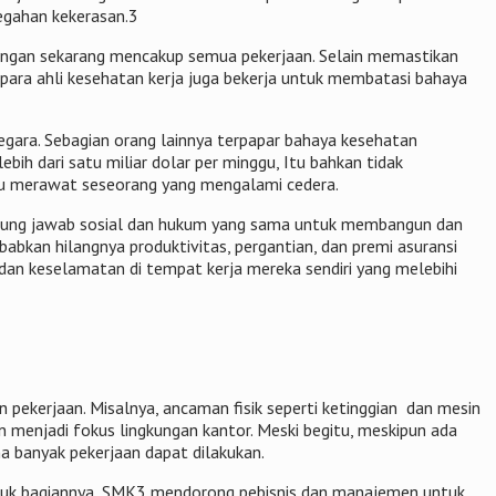
egahan kekerasan.3
apangan sekarang mencakup semua pekerjaan. Selain memastikan
 para ahli kesehatan kerja juga bekerja untuk membatasi bahaya
egara. Sebagian orang lainnya terpapar bahaya kesehatan
ih dari satu miliar dolar per minggu, Itu bahkan tidak
atau merawat seseorang yang mengalami cedera.
nggung jawab sosial dan hukum yang sama untuk membangun dan
bkan hilangnya produktivitas, pergantian, dan premi asuransi
 dan keselamatan di tempat kerja mereka sendiri yang melebihi
n pekerjaan. Misalnya, ancaman fisik seperti ketinggian dan mesin
n menjadi fokus lingkungan kantor. Meski begitu, meskipun ada
a banyak pekerjaan dapat dilakukan.
ntuk bagiannya, SMK3 mendorong pebisnis dan manajemen untuk