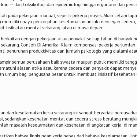
ilmu — dari toksikologi dan epidemiologi hingga ergonomi dan penc
alah pada pekerjaan manual, seperti pekerja proyek. Akan tetapi l
ran) memiliki upaya pencegahan keselamatan untuk mencegah cedera,
t fisik atau mental sekarang, atau di masa depan.
berkaitan dengan pekerjaan atau penyakit setiap tahun di banyak n
ekarang. Contoh Di Amerika, Klaim kompensasi pekerja berjumlah leb
perti penurunan produktivitas dan jumlah psikologis yang dialami 
, hampir semua perusahaan baik swasta maupun publik memiliki ta
atuhi alasan etika atau karena cedera dan penyakit dapat menyeba
dalah umum bagi pengusaha besar untuk membuat inisiatif kesehatan
an dan keselamatan kerja sekarang ini sangat bervariasi berdasarka
ksi, sedangkan kesehatan mental dan cedera stress berulang mungki
umlah masalah keselamatan dan kesehatan di angkatan kerja di man
stikan bahwa lingkungan kerja bebas dari bahaya keselamatan. U