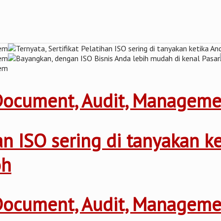
 Document, Audit, Managem
ihan ISO sering di tanyakan 
oh
 Document, Audit, Managem