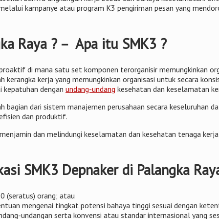
s melalui kampanye atau program K3 pengiriman pesan yang mendoro
gka Raya ? – Apa itu SMK3 ?
roaktif di mana satu set komponen terorganisir memungkinkan orga
h kerangka kerja yang memungkinkan organisasi untuk secara konsis
ai kepatuhan dengan
undang-undang
kesehatan dan keselamatan kerj
bagian dari sistem manajemen perusahaan secara keseluruhan dala
efisien dan produktif.
menjamin dan melindungi keselamatan dan kesehatan tenaga kerja 
kasi SMK3 Depnaker di Palangka Raya
 (seratus) orang; atau
etentuan mengenai tingkat potensi bahaya tinggi sesuai dengan ket
ng-undangan serta konvensi atau standar internasional yang sesu