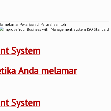
ent System
ketika Anda melamar
ent System