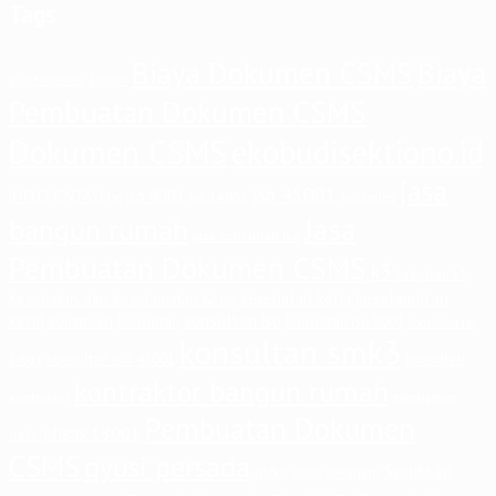
Tags
Biaya Dokumen CSMS
Biaya
audit internal
auditor
Pembuatan Dokumen CSMS
Dokumen CSMS
ekobudisektiono.id
jasa
iso 45001
iso 9001
IMPLEMENTASI
iso 14001
iso series
iso
Jasa
bangun rumah
jasa konsultan iso
Pembuatan Dokumen CSMS
k3
kebijakan k3
keselamatan
kesehatan kerja
Kesehatan dan Keselamatan Kerja
kerja
konsultan iso
konstruksi
konsultan
konsultan iso 9001
konsultan iso
konsultan smk3
konsultan iso 45001
konsultasi
14001
kontraktor bangun rumah
kontraktor
manajemen
Pembuatan Dokumen
ohsas 18001
risiko
CSMS
qyusi persada
Sertifikasi
risiko
risiko pekerjaan