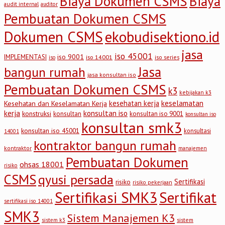
Biaya Dokumen CSMS
Biaya
audit internal
auditor
Pembuatan Dokumen CSMS
Dokumen CSMS
ekobudisektiono.id
jasa
iso 45001
iso 9001
IMPLEMENTASI
iso 14001
iso series
iso
Jasa
bangun rumah
jasa konsultan iso
Pembuatan Dokumen CSMS
k3
kebijakan k3
keselamatan
kesehatan kerja
Kesehatan dan Keselamatan Kerja
kerja
konsultan iso
konstruksi
konsultan
konsultan iso 9001
konsultan iso
konsultan smk3
konsultan iso 45001
konsultasi
14001
kontraktor bangun rumah
kontraktor
manajemen
Pembuatan Dokumen
ohsas 18001
risiko
CSMS
qyusi persada
Sertifikasi
risiko
risiko pekerjaan
Sertifikasi SMK3
Sertifikat
sertifikasi iso 14001
SMK3
Sistem Manajemen K3
sistem
sistem k3