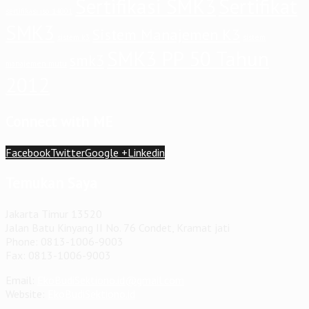
Sertifikasi SMK3
Sertifikat
sertifikasi iso 14001
SMK3
Sistem Manajemen K3
sistem
sistem k3
SMK3 PP 50 Tahun
smk3
manajemen mutu
2012
Connect with ME
Facebook
Twitter
Google +
Linkedin
Temukan Saya
Jakarta Timur 13520
Jalan Batu Kinyang II No. 76 Condet, Kramat jati
Phone: 0813-1006-9003
Fax: 0813-1006-9003
Email:
EkoBudiSektiono.id@gmail.com
Website:
EkoBudiSektiono.id