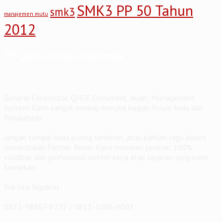
SMK3 PP 50 Tahun
smk3
manajemen mutu
2012
PT Qyusi Global Indonesia
General Contractor, QHSE Document, Audit, Management
System. Kami sangat senang menjadi bagian Solusi Anda dan
Perusahaan
Jangan sampai Anda pusing sendirian, atau bahkan ragu dalam
menentukan Partner Bisnis. Kami memberi jaminan 100%
validitas dan profesional sistem kerja atas layanan yang kami
tawarkan.
Yuk kita Ngobrol
0822-98867-8232 / 0813-1006-9003