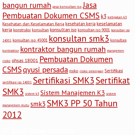
Jasa
bangun rumah
jasa konsultan iso
Pembuatan Dokumen CSMS
k3
kebijakan k3
keselamatan
kesehatan kerja
Kesehatan dan Keselamatan Kerja
kerja
konsultan iso
konstruksi
konsultan
konsultan iso 9001
konsultan iso
konsultan smk3
konsultan iso 45001
konsultasi
14001
kontraktor bangun rumah
kontraktor
manajemen
Pembuatan Dokumen
ohsas 18001
risiko
CSMS
qyusi persada
Sertifikasi
risiko
risiko pekerjaan
Sertifikasi SMK3
Sertifikat
sertifikasi iso 14001
SMK3
Sistem Manajemen K3
sistem
sistem k3
SMK3 PP 50 Tahun
smk3
manajemen mutu
2012
PT Qyusi Global Indonesia