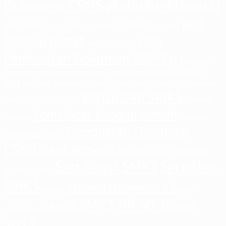
Dokumen CSMS
ekobudisektiono.id
jasa
iso 45001
iso 9001
IMPLEMENTASI
iso 14001
iso series
iso
Jasa
bangun rumah
jasa konsultan iso
Pembuatan Dokumen CSMS
k3
kebijakan k3
keselamatan
kesehatan kerja
Kesehatan dan Keselamatan Kerja
kerja
konsultan iso
konstruksi
konsultan
konsultan iso 9001
konsultan iso
konsultan smk3
konsultan iso 45001
konsultasi
14001
kontraktor bangun rumah
kontraktor
manajemen
Pembuatan Dokumen
ohsas 18001
risiko
CSMS
qyusi persada
Sertifikasi
risiko
risiko pekerjaan
Sertifikasi SMK3
Sertifikat
sertifikasi iso 14001
SMK3
Sistem Manajemen K3
sistem
sistem k3
SMK3 PP 50 Tahun
smk3
manajemen mutu
2012