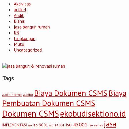
Aktivitas
artikel
Audit
Bisnis
jasa bangun rumah
K3
Lingkungan
Mutu
Uncategorized
Tags
Biaya Dokumen CSMS
Biaya
audit internal
auditor
Pembuatan Dokumen CSMS
Dokumen CSMS
ekobudisektiono.id
jasa
iso 45001
iso 9001
IMPLEMENTASI
iso 14001
iso series
iso