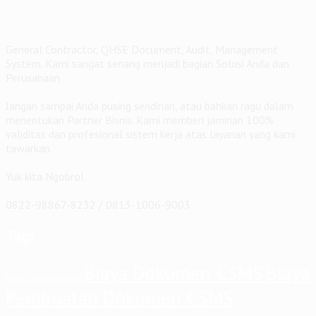
General Contractor, QHSE Document, Audit, Management
System. Kami sangat senang menjadi bagian Solusi Anda dan
Perusahaan
Jangan sampai Anda pusing sendirian, atau bahkan ragu dalam
menentukan Partner Bisnis. Kami memberi jaminan 100%
validitas dan profesional sistem kerja atas layanan yang kami
tawarkan.
Yuk kita Ngobrol
0822-98867-8232 / 0813-1006-9003
Tags
Biaya Dokumen CSMS
Biaya
audit internal
auditor
Pembuatan Dokumen CSMS