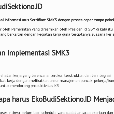
diSektiono.ID
 informasi urus Sertifikat SMK3 dengan proses cepet tanpa pakek 
r oleh Pemerintah yang diresmikan oleh Presiden RI SBY di kala i
ang berkaitan dengan kegiatan kerja guna terciptanya suasana kerja
an Implementasi SMK3
atan kerja yang terencana, terukur, terstruktur, dan terintegrasi
bat kerja dengan melibatkan unsur manajemen puncak, pekerja/buruh
n untuk mendorong produktivitas K3
pa harus EkoBudiSektiono.ID Menjad
 Proses intinya, belum lagi jschedule yang padat antara pekerjaan 