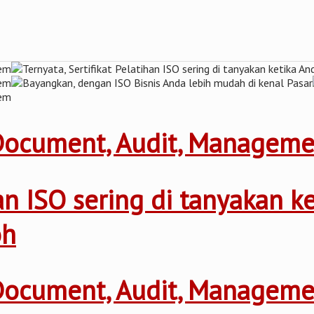
 Document, Audit, Managem
ihan ISO sering di tanyakan 
oh
 Document, Audit, Managem