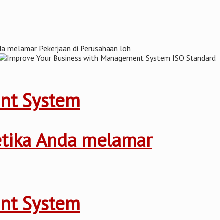
ent System
ketika Anda melamar
ent System