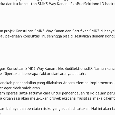
 Maka dari itu Konsultan SMK3 Way Kanan , EkoBudiSektiono.ID hadi
n projek Konsultan SMK3 Way Kanan dan Sertifikat SMK3 di banyak 
i pekerjaan konsultasi ini, sehingga bisa di sesuaikan dengan kond
ugas Konsultan SMK3 Way Kanan , EkoBudiSektiono.ID. Namun kunci
e. Diperlukan beberapa faktor diantaranya adalah :
langkah pengendalian yang dilakukan. Antara elemen Implementasi d
t agar tidak salah arah
am operasi satu-satunya cara untuk pengendalian risiko dalam per
a organisasi akan melakukan proyek ekspansi fasilitas, maka dik
si bahaya dan penilaian risiko yang sudah di lakukan. Hal ini akan
n