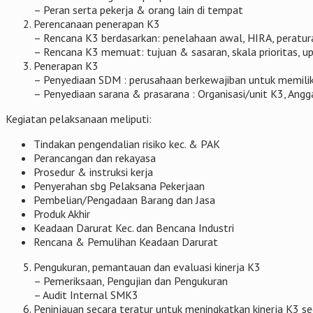
– Peran serta pekerja & orang lain di tempat
Perencanaan penerapan K3
– Rencana K3 berdasarkan: penelahaan awal, HIRA, peratu
– Rencana K3 memuat: tujuan & sasaran, skala prioritas, u
Penerapan K3
– Penyediaan SDM : perusahaan berkewajiban untuk memilik
– Penyediaan sarana & prasarana : Organisasi/unit K3, Angga
Kegiatan pelaksanaan meliputi:
Tindakan pengendalian risiko kec. & PAK
Perancangan dan rekayasa
Prosedur & instruksi kerja
Penyerahan sbg Pelaksana Pekerjaan
Pembelian/Pengadaan Barang dan Jasa
Produk Akhir
Keadaan Darurat Kec. dan Bencana Industri
Rencana & Pemulihan Keadaan Darurat
Pengukuran, pemantauan dan evaluasi kinerja K3
– Pemeriksaan, Pengujian dan Pengukuran
– Audit Internal SMK3
Peninjauan secara teratur untuk meningkatkan kinerja K3 s