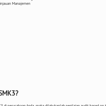
Tinjauan Manajemen
t SMK3?
erusahaan Anda, maka dilakukanlah penilaian audit based on ting