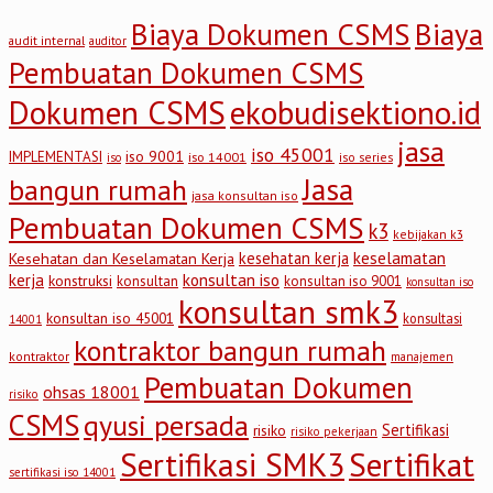
Biaya Dokumen CSMS
Biaya
audit internal
auditor
Pembuatan Dokumen CSMS
Dokumen CSMS
ekobudisektiono.id
jasa
iso 45001
iso 9001
IMPLEMENTASI
iso 14001
iso series
iso
Jasa
bangun rumah
jasa konsultan iso
Pembuatan Dokumen CSMS
k3
kebijakan k3
keselamatan
kesehatan kerja
Kesehatan dan Keselamatan Kerja
kerja
konsultan iso
konstruksi
konsultan
konsultan iso 9001
konsultan iso
konsultan smk3
konsultan iso 45001
konsultasi
14001
kontraktor bangun rumah
kontraktor
manajemen
Pembuatan Dokumen
ohsas 18001
risiko
CSMS
qyusi persada
Sertifikasi
risiko
risiko pekerjaan
Sertifikasi SMK3
Sertifikat
sertifikasi iso 14001