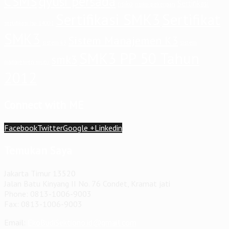
CSMS
qyusi persada
Sertifikasi
risiko
risiko pekerjaan
Sertifikasi SMK3
Sertifikat
sertifikasi iso 14001
SMK3
Sistem Manajemen K3
sistem
sistem k3
SMK3 PP 50 Tahun
smk3
manajemen mutu
2012
Connect with ME
Facebook
Twitter
Google +
Linkedin
Temukan Saya
Jakarta Timur 13520
Jalan Batu Kinyang II No. 76 Condet, Kramat jati
Phone: 0813-1006-9003
Fax: 0813-1006-9003
Email:
EkoBudiSektiono.id@gmail.com