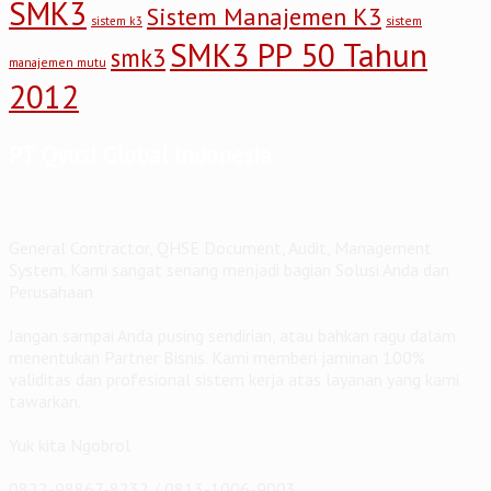
SMK3
Sistem Manajemen K3
sistem
sistem k3
SMK3 PP 50 Tahun
smk3
manajemen mutu
2012
PT Qyusi Global Indonesia
General Contractor, QHSE Document, Audit, Management
System. Kami sangat senang menjadi bagian Solusi Anda dan
Perusahaan
Jangan sampai Anda pusing sendirian, atau bahkan ragu dalam
menentukan Partner Bisnis. Kami memberi jaminan 100%
validitas dan profesional sistem kerja atas layanan yang kami
tawarkan.
Yuk kita Ngobrol
0822-98867-8232 / 0813-1006-9003