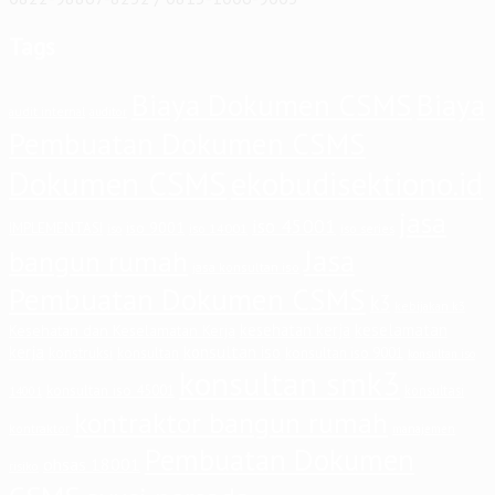
Tags
Biaya Dokumen CSMS
Biaya
audit internal
auditor
Pembuatan Dokumen CSMS
Dokumen CSMS
ekobudisektiono.id
jasa
iso 45001
iso 9001
IMPLEMENTASI
iso 14001
iso series
iso
Jasa
bangun rumah
jasa konsultan iso
Pembuatan Dokumen CSMS
k3
kebijakan k3
keselamatan
kesehatan kerja
Kesehatan dan Keselamatan Kerja
kerja
konsultan iso
konstruksi
konsultan
konsultan iso 9001
konsultan iso
konsultan smk3
konsultan iso 45001
konsultasi
14001
kontraktor bangun rumah
kontraktor
manajemen
Pembuatan Dokumen
ohsas 18001
risiko