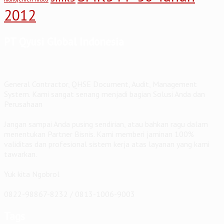
2012
PT Qyusi Global Indonesia
General Contractor, QHSE Document, Audit, Management
System. Kami sangat senang menjadi bagian Solusi Anda dan
Perusahaan
Jangan sampai Anda pusing sendirian, atau bahkan ragu dalam
menentukan Partner Bisnis. Kami memberi jaminan 100%
validitas dan profesional sistem kerja atas layanan yang kami
tawarkan.
Yuk kita Ngobrol
0822-98867-8232 / 0813-1006-9003
Tags