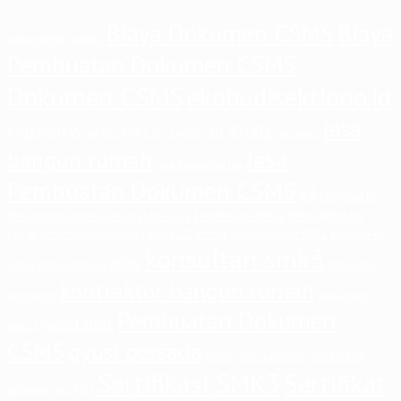
Biaya Dokumen CSMS
Biaya
audit internal
auditor
Pembuatan Dokumen CSMS
Dokumen CSMS
ekobudisektiono.id
jasa
iso 45001
iso 9001
IMPLEMENTASI
iso 14001
iso series
iso
Jasa
bangun rumah
jasa konsultan iso
Pembuatan Dokumen CSMS
k3
kebijakan k3
keselamatan
kesehatan kerja
Kesehatan dan Keselamatan Kerja
kerja
konsultan iso
konstruksi
konsultan
konsultan iso 9001
konsultan iso
konsultan smk3
konsultan iso 45001
konsultasi
14001
kontraktor bangun rumah
kontraktor
manajemen
Pembuatan Dokumen
ohsas 18001
risiko
CSMS
qyusi persada
Sertifikasi
risiko
risiko pekerjaan
Sertifikasi SMK3
Sertifikat
sertifikasi iso 14001