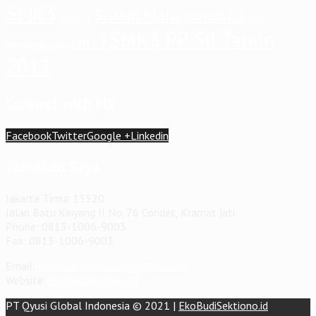
SMK3
Sistem Manajemen K3
sistem
sistem k3
SMK3 PP 50 Tahun
smk3
manajemen mutu
2012
Connect with ME
Facebook
Twitter
Google +
Linkedin
Temukan Saya
Jakarta Timur 13520
Jalan Batu Kinyang II No. 76 Condet, Kramat jati
Phone: 0813-1006-9003
Fax: 0813-1006-9003
Email:
EkoBudiSektiono.id@gmail.com
Website:
EkoBudiSektiono.id
PT Qyusi Global Indonesia © 2021 |
EkoBudiSektiono.id