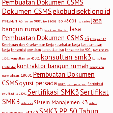
Pembuatan Dokumen CSMS
Dokumen CSMS
ekobudisektiono.id
jasa
iso 45001
iso 9001
IMPLEMENTASI
iso 14001
iso series
iso
Jasa
bangun rumah
jasa konsultan iso
Pembuatan Dokumen CSMS
k3
kebijakan k3
keselamatan
kesehatan kerja
Kesehatan dan Keselamatan Kerja
kerja
konsultan iso
konstruksi
konsultan
konsultan iso 9001
konsultan iso
konsultan smk3
konsultan iso 45001
konsultasi
14001
kontraktor bangun rumah
kontraktor
manajemen
Pembuatan Dokumen
ohsas 18001
risiko
CSMS
qyusi persada
Sertifikasi
risiko
risiko pekerjaan
Sertifikasi SMK3
Sertifikat
sertifikasi iso 14001
SMK3
Sistem Manajemen K3
sistem
sistem k3
SMK3 PP 50 Tahun
smk3
manajemen mutu