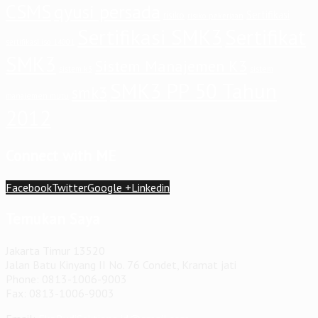
CSMS
qyusi persada
Sertifikasi
risiko
risiko pekerjaan
Sertifikasi SMK3
Sertifikat
sertifikasi iso 14001
SMK3
Sistem Manajemen K3
sistem
sistem k3
SMK3 PP 50 Tahun
smk3
manajemen mutu
2012
Connect with ME
Facebook
Twitter
Google +
Linkedin
Temukan Saya
Jakarta Timur 13520
Jalan Batu Kinyang II No. 76 Condet, Kramat jati
Phone: 0813-1006-9003
Fax: 0813-1006-9003