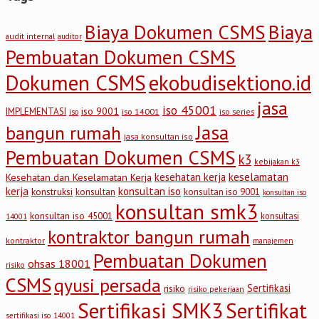
Biaya Dokumen CSMS
Biaya
audit internal
auditor
Pembuatan Dokumen CSMS
Dokumen CSMS
ekobudisektiono.id
jasa
iso 45001
iso 9001
IMPLEMENTASI
iso 14001
iso series
iso
Jasa
bangun rumah
jasa konsultan iso
Pembuatan Dokumen CSMS
k3
kebijakan k3
keselamatan
kesehatan kerja
Kesehatan dan Keselamatan Kerja
kerja
konsultan iso
konstruksi
konsultan
konsultan iso 9001
konsultan iso
konsultan smk3
konsultan iso 45001
konsultasi
14001
kontraktor bangun rumah
kontraktor
manajemen
Pembuatan Dokumen
ohsas 18001
risiko
CSMS
qyusi persada
Sertifikasi
risiko
risiko pekerjaan
Sertifikasi SMK3
Sertifikat
sertifikasi iso 14001