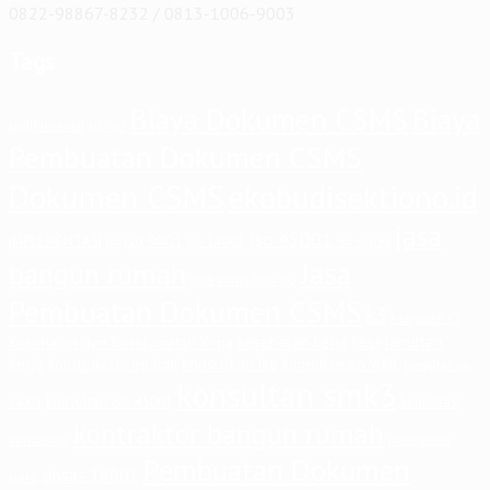
0822-98867-8232 / 0813-1006-9003
Tags
Biaya Dokumen CSMS
Biaya
audit internal
auditor
Pembuatan Dokumen CSMS
Dokumen CSMS
ekobudisektiono.id
jasa
iso 45001
iso 9001
IMPLEMENTASI
iso 14001
iso series
iso
Jasa
bangun rumah
jasa konsultan iso
Pembuatan Dokumen CSMS
k3
kebijakan k3
keselamatan
kesehatan kerja
Kesehatan dan Keselamatan Kerja
kerja
konsultan iso
konstruksi
konsultan
konsultan iso 9001
konsultan iso
konsultan smk3
konsultan iso 45001
konsultasi
14001
kontraktor bangun rumah
kontraktor
manajemen
Pembuatan Dokumen
ohsas 18001
risiko