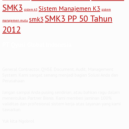
SMK3
Sistem Manajemen K3
sistem
sistem k3
SMK3 PP 50 Tahun
smk3
manajemen mutu
2012
PT Qyusi Global Indonesia
General Contractor, QHSE Document, Audit, Management
System. Kami sangat senang menjadi bagian Solusi Anda dan
Perusahaan
Jangan sampai Anda pusing sendirian, atau bahkan ragu dalam
menentukan Partner Bisnis. Kami memberi jaminan 100%
validitas dan profesional sistem kerja atas layanan yang kami
tawarkan.
Yuk kita Ngobrol