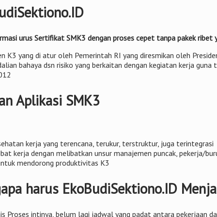
diSektiono.ID
rmasi urus Sertifikat SMK3 dengan proses cepet tanpa pakek ribet
n K3 yang di atur oleh Pemerintah RI yang diresmikan oleh Presiden
an bahaya dsn risiko yang berkaitan dengan kegiatan kerja guna te
2012
an Aplikasi SMK3
atan kerja yang terencana, terukur, terstruktur, juga terintegrasi
bat kerja dengan melibatkan unsur manajemen puncak, pekerja/buruh
untuk mendorong produktivitas K3
pa harus EkoBudiSektiono.ID Menjad
snis Proses intinya, belum lagi jadwal yang padat antara pekerjaan