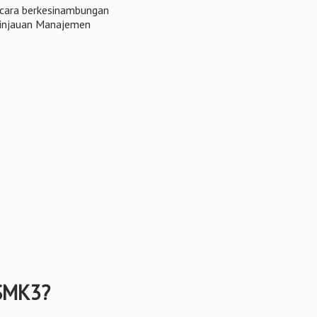
ecara berkesinambungan
Tinjauan Manajemen
 SMK3?