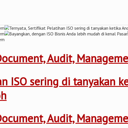
 Document, Audit, Managem
ihan ISO sering di tanyakan 
oh
 Document, Audit, Managem