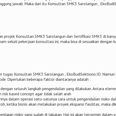
tanggung jawab. Maka dari itu Konsultan SMK3 Sarolangun , EkoBudi
 projek Konsultan SMK3 Sarolangun dan Sertifikasi SMK3 di banya
am sekali pekerjaan konsultasi ini, maka bisa di sesuaikan dengan 
n tugas Konsultan SMK3 Sarolangun , EkoBudiSektiono.ID. Namun 
iode. Diperlukan beberapa faktor diantaranya adalah :
 dengan seluruh langkah pengendalian yang dilakukan. Antara elem
risk based concept agar tidak salah arah
nnya dalam operasi satu-satunya cara untuk pengendalian risiko d
oh, ketika bisnis akan melakukan proyek ekspansi fasilitas, maka
enilaian risiko yang sudah di lakukan. Hal ini akan tercermin dala