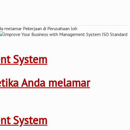
ent System
ketika Anda melamar
ent System