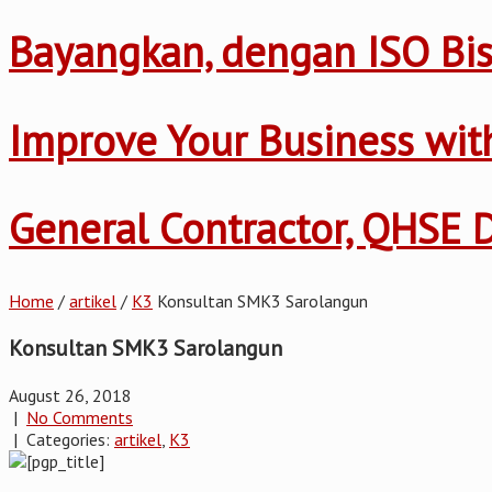
Bayangkan, dengan ISO Bis
Improve Your Business wi
General Contractor, QHSE
Home
/
artikel
/
K3
Konsultan SMK3 Sarolangun
Konsultan SMK3 Sarolangun
August 26, 2018
|
No Comments
| Categories:
artikel
,
K3