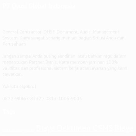
PT Qyusi Global Indonesia
General Contractor, QHSE Document, Audit, Management
System. Kami sangat senang menjadi bagian Solusi Anda dan
Perusahaan
Jangan sampai Anda pusing sendirian, atau bahkan ragu dalam
menentukan Partner Bisnis. Kami memberi jaminan 100%
validitas dan profesional sistem kerja atas layanan yang kami
tawarkan.
Yuk kita Ngobrol
0822-98867-8232 / 0813-1006-9003
Tags
Biaya Dokumen CSMS
Biaya
audit internal
auditor