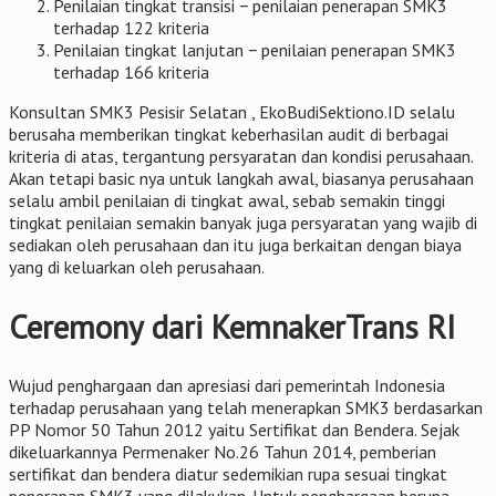
Penilaian tingkat transisi − penilaian penerapan SMK3
terhadap 122 kriteria
Penilaian tingkat lanjutan − penilaian penerapan SMK3
terhadap 166 kriteria
Konsultan SMK3 Pesisir Selatan , EkoBudiSektiono.ID selalu
berusaha memberikan tingkat keberhasilan audit di berbagai
kriteria di atas, tergantung persyaratan dan kondisi perusahaan.
Akan tetapi basic nya untuk langkah awal, biasanya perusahaan
selalu ambil penilaian di tingkat awal, sebab semakin tinggi
tingkat penilaian semakin banyak juga persyaratan yang wajib di
sediakan oleh perusahaan dan itu juga berkaitan dengan biaya
yang di keluarkan oleh perusahaan.
Ceremony dari KemnakerTrans RI
Wujud penghargaan dan apresiasi dari pemerintah Indonesia
terhadap perusahaan yang telah menerapkan SMK3 berdasarkan
PP Nomor 50 Tahun 2012 yaitu Sertifikat dan Bendera. Sejak
dikeluarkannya Permenaker No.26 Tahun 2014, pemberian
sertifikat dan bendera diatur sedemikian rupa sesuai tingkat
penerapan SMK3 yang dilakukan. Untuk penghargaan berupa