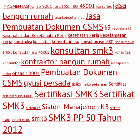
jasa
iso 45001
iso 9001
IMPLEMENTASI
iso 14001
iso series
iso
Jasa
bangun rumah
jasa konsultan iso
Pembuatan Dokumen CSMS
k3
kebijakan k3
keselamatan
kesehatan kerja
Kesehatan dan Keselamatan Kerja
kerja
konsultan iso
konstruksi
konsultan
konsultan iso 9001
konsultan iso
konsultan smk3
konsultan iso 45001
konsultasi
14001
kontraktor bangun rumah
kontraktor
manajemen
Pembuatan Dokumen
ohsas 18001
risiko
CSMS
qyusi persada
Sertifikasi
risiko
risiko pekerjaan
Sertifikasi SMK3
Sertifikat
sertifikasi iso 14001
SMK3
Sistem Manajemen K3
sistem
sistem k3
SMK3 PP 50 Tahun
smk3
manajemen mutu
2012