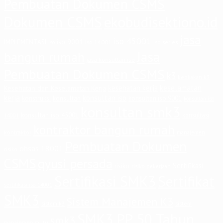
Pembuatan Dokumen CSMS
Dokumen CSMS
ekobudisektiono.id
jasa
iso 45001
iso 9001
IMPLEMENTASI
iso 14001
iso series
iso
Jasa
bangun rumah
jasa konsultan iso
Pembuatan Dokumen CSMS
k3
kebijakan k3
keselamatan
kesehatan kerja
Kesehatan dan Keselamatan Kerja
kerja
konsultan iso
konstruksi
konsultan
konsultan iso 9001
konsultan iso
konsultan smk3
konsultan iso 45001
konsultasi
14001
kontraktor bangun rumah
kontraktor
manajemen
Pembuatan Dokumen
ohsas 18001
risiko
CSMS
qyusi persada
Sertifikasi
risiko
risiko pekerjaan
Sertifikasi SMK3
Sertifikat
sertifikasi iso 14001
SMK3
Sistem Manajemen K3
sistem
sistem k3
SMK3 PP 50 Tahun
smk3
manajemen mutu