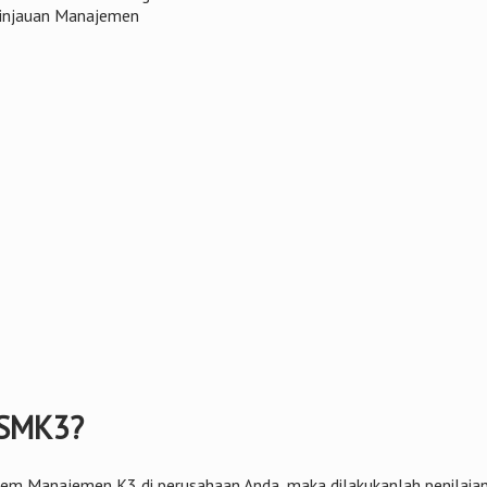
Tinjauan Manajemen
t SMK3?
anajemen K3 di perusahaan Anda, maka dilakukanlah penilaian au