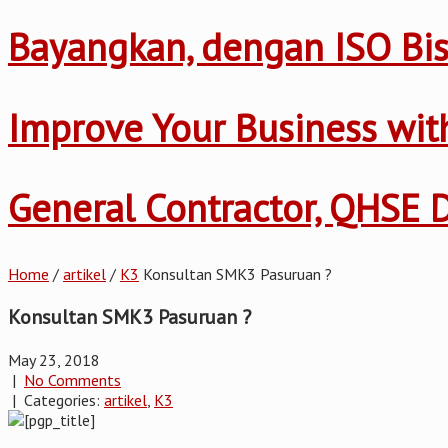
Bayangkan, dengan ISO Bis
Improve Your Business wi
General Contractor, QHSE
Home
/
artikel
/
K3
Konsultan SMK3 Pasuruan ?
Konsultan SMK3 Pasuruan ?
May 23, 2018
|
No Comments
| Categories:
artikel
,
K3