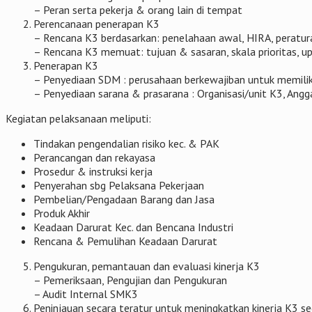
– Peran serta pekerja & orang lain di tempat
Perencanaan penerapan K3
– Rencana K3 berdasarkan: penelahaan awal, HIRA, peratu
– Rencana K3 memuat: tujuan & sasaran, skala prioritas, u
Penerapan K3
– Penyediaan SDM : perusahaan berkewajiban untuk memilik
– Penyediaan sarana & prasarana : Organisasi/unit K3, Angga
Kegiatan pelaksanaan meliputi:
Tindakan pengendalian risiko kec. & PAK
Perancangan dan rekayasa
Prosedur & instruksi kerja
Penyerahan sbg Pelaksana Pekerjaan
Pembelian/Pengadaan Barang dan Jasa
Produk Akhir
Keadaan Darurat Kec. dan Bencana Industri
Rencana & Pemulihan Keadaan Darurat
Pengukuran, pemantauan dan evaluasi kinerja K3
– Pemeriksaan, Pengujian dan Pengukuran
– Audit Internal SMK3
Peninjauan secara teratur untuk meningkatkan kinerja K3 s