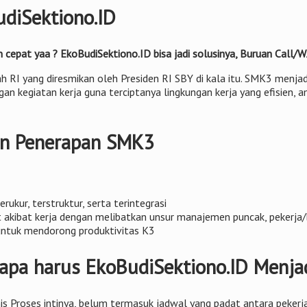
diSektiono.ID
n cepat yaa ? EkoBudiSektiono.ID bisa jadi solusinya, Buruan Cal
ah RI yang diresmikan oleh Presiden RI SBY di kala itu. SMK3 menj
an kegiatan kerja guna terciptanya lingkungan kerja yang efisien,
an Penerapan SMK3
ukur, terstruktur, serta terintegrasi
 akibat kerja dengan melibatkan unsur manajemen puncak, pekerja/b
untuk mendorong produktivitas K3
pa harus EkoBudiSektiono.ID Menjad
snis Proses intinya, belum termasuk jadwal yang padat antara peke