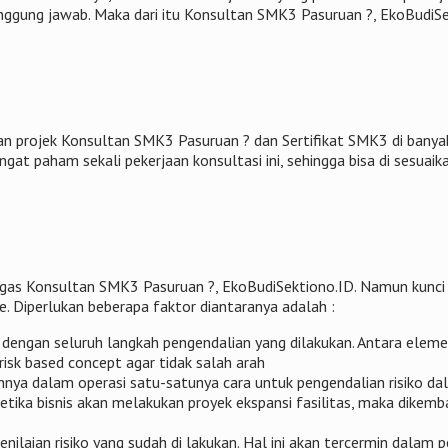
tanggung jawab. Maka dari itu Konsultan SMK3 Pasuruan ?, EkoBudiS
 projek Konsultan SMK3 Pasuruan ? dan Sertifikat SMK3 di banyak
gat paham sekali pekerjaan konsultasi ini, sehingga bisa di sesuaik
ugas Konsultan SMK3 Pasuruan ?, EkoBudiSektiono.ID. Namun kunci
e. Diperlukan beberapa faktor diantaranya adalah :
 dengan seluruh langkah pengendalian yang dilakukan. Antara elem
risk based concept agar tidak salah arah
nnya dalam operasi satu-satunya cara untuk pengendalian risiko d
ketika bisnis akan melakukan proyek ekspansi fasilitas, maka dik
enilaian risiko yang sudah di lakukan. Hal ini akan tercermin dala