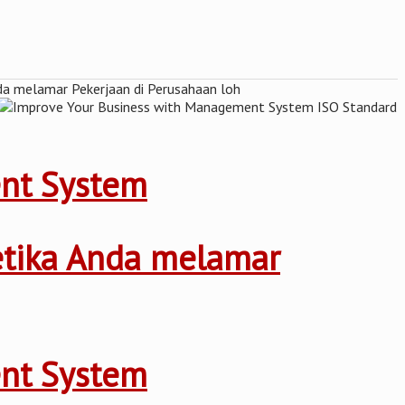
ent System
ketika Anda melamar
ent System