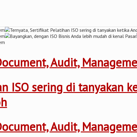
 Document, Audit, Managem
ihan ISO sering di tanyakan 
oh
 Document, Audit, Managem