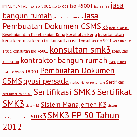
jasa
iso 45001
iso 9001
IMPLEMENTASI
iso 14001
iso series
iso
Jasa
bangun rumah
jasa konsultan iso
Pembuatan Dokumen CSMS
k3
kebijakan k3
keselamatan
kesehatan kerja
Kesehatan dan Keselamatan Kerja
kerja
konsultan iso
konstruksi
konsultan
konsultan iso 9001
konsultan iso
konsultan smk3
konsultan iso 45001
konsultasi
14001
kontraktor bangun rumah
kontraktor
manajemen
Pembuatan Dokumen
ohsas 18001
risiko
CSMS
qyusi persada
Sertifikasi
risiko
risiko pekerjaan
Sertifikasi SMK3
Sertifikat
sertifikasi iso 14001
SMK3
Sistem Manajemen K3
sistem
sistem k3
SMK3 PP 50 Tahun
smk3
manajemen mutu
2012