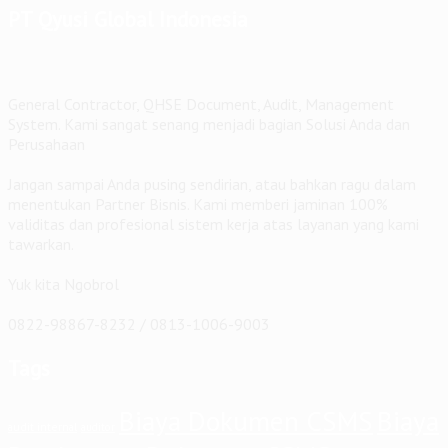
PT Qyusi Global Indonesia
General Contractor, QHSE Document, Audit, Management
System. Kami sangat senang menjadi bagian Solusi Anda dan
Perusahaan
Jangan sampai Anda pusing sendirian, atau bahkan ragu dalam
menentukan Partner Bisnis. Kami memberi jaminan 100%
validitas dan profesional sistem kerja atas layanan yang kami
tawarkan.
Yuk kita Ngobrol
0822-98867-8232 / 0813-1006-9003
Tags
Biaya Dokumen CSMS
Biaya
audit internal
auditor