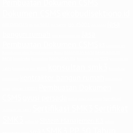
Pembuatan Dokumen CSMS
Dokumen CSMS
ekobudisektiono.id
jasa
iso 45001
iso 9001
IMPLEMENTASI
iso 14001
iso series
iso
Jasa
bangun rumah
jasa konsultan iso
Pembuatan Dokumen CSMS
k3
kebijakan k3
keselamatan
kesehatan kerja
Kesehatan dan Keselamatan Kerja
kerja
konsultan iso
konstruksi
konsultan
konsultan iso 9001
konsultan iso
konsultan smk3
konsultan iso 45001
konsultasi
14001
kontraktor bangun rumah
kontraktor
manajemen
Pembuatan Dokumen
ohsas 18001
risiko
CSMS
qyusi persada
Sertifikasi
risiko
risiko pekerjaan
Sertifikasi SMK3
Sertifikat
sertifikasi iso 14001
SMK3
Sistem Manajemen K3
sistem
sistem k3
SMK3 PP 50 Tahun
smk3
manajemen mutu