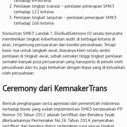
terhadap 64 kriteria
Penilaian tingkat transisi − penilaian penerapan SMK3
terhadap 122 kriteria
Penilaian tingkat lanjutan − penilaian penerapan SMK3
terhadap 166 kriteria
Konsultan SMK3 Landak ?, EkoBudiSektiono.ID selalu berusaha
memberikan tingkat keberhasilan audit di berbagai kriteria di
atas, tergantung persyaratan dan kondisi perusahaan. Tetapi
basic nya untuk langkah awal, biasanya klien selalu ambil
penilaian di tingkat awal, sebab semakin tinggi tingkat penilaian
semakin banyak pula persyaratan yang harusperlu di penuhi oleh
perusahaan dan itu juga berkaitan dengan biaya yang di keluarkan
oleh perusahaan.
Ceremony dari KemnakerTrans
Bentuk penghargaan serta apresiasi dari pemerintah Indonesia
terhadap bisnis yang sudah implementasi SMK3 berdasarkan PP
Nomor 50 Tahun 2012 adalah Sertifikat dan Bendera. Sejak
dikeluarkannya Permenaker No.26 Tahun 2014, penyerahan
sertifikat dan bendera diatur sedemikian rupa sesuai tingkat