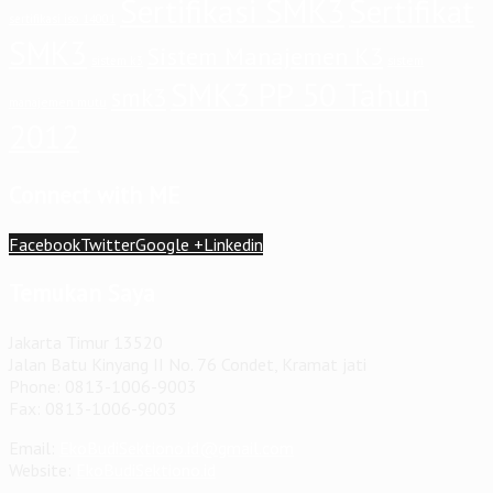
Sertifikasi SMK3
Sertifikat
sertifikasi iso 14001
SMK3
Sistem Manajemen K3
sistem
sistem k3
SMK3 PP 50 Tahun
smk3
manajemen mutu
2012
Connect with ME
Facebook
Twitter
Google +
Linkedin
Temukan Saya
Jakarta Timur 13520
Jalan Batu Kinyang II No. 76 Condet, Kramat jati
Phone: 0813-1006-9003
Fax: 0813-1006-9003
Email:
EkoBudiSektiono.id@gmail.com
Website:
EkoBudiSektiono.id