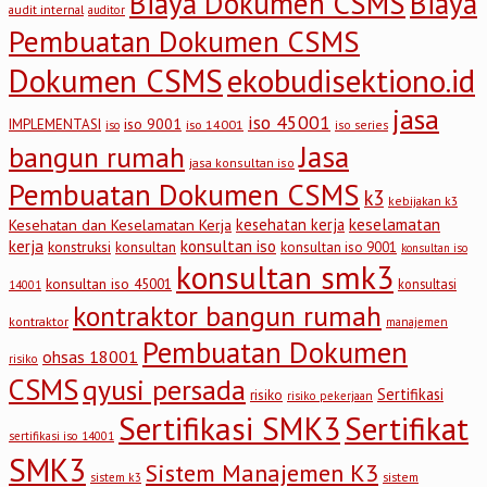
Biaya Dokumen CSMS
Biaya
audit internal
auditor
Pembuatan Dokumen CSMS
Dokumen CSMS
ekobudisektiono.id
jasa
iso 45001
iso 9001
IMPLEMENTASI
iso 14001
iso series
iso
Jasa
bangun rumah
jasa konsultan iso
Pembuatan Dokumen CSMS
k3
kebijakan k3
keselamatan
kesehatan kerja
Kesehatan dan Keselamatan Kerja
kerja
konsultan iso
konstruksi
konsultan
konsultan iso 9001
konsultan iso
konsultan smk3
konsultan iso 45001
konsultasi
14001
kontraktor bangun rumah
kontraktor
manajemen
Pembuatan Dokumen
ohsas 18001
risiko
CSMS
qyusi persada
Sertifikasi
risiko
risiko pekerjaan
Sertifikasi SMK3
Sertifikat
sertifikasi iso 14001
SMK3
Sistem Manajemen K3
sistem
sistem k3