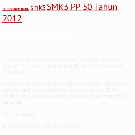
SMK3 PP 50 Tahun
smk3
manajemen mutu
2012
PT Qyusi Global Indonesia
General Contractor, QHSE Document, Audit, Management
System. Kami sangat senang menjadi bagian Solusi Anda dan
Perusahaan
Jangan sampai Anda pusing sendirian, atau bahkan ragu dalam
menentukan Partner Bisnis. Kami memberi jaminan 100%
validitas dan profesional sistem kerja atas layanan yang kami
tawarkan.
Yuk kita Ngobrol
0822-98867-8232 / 0813-1006-9003