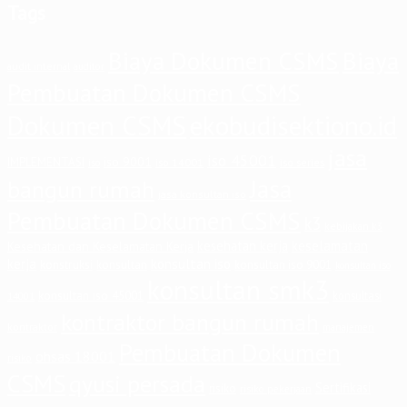
Tags
Biaya Dokumen CSMS
Biaya
audit internal
auditor
Pembuatan Dokumen CSMS
Dokumen CSMS
ekobudisektiono.id
jasa
iso 45001
iso 9001
IMPLEMENTASI
iso 14001
iso series
iso
Jasa
bangun rumah
jasa konsultan iso
Pembuatan Dokumen CSMS
k3
kebijakan k3
keselamatan
kesehatan kerja
Kesehatan dan Keselamatan Kerja
kerja
konsultan iso
konstruksi
konsultan
konsultan iso 9001
konsultan iso
konsultan smk3
konsultan iso 45001
konsultasi
14001
kontraktor bangun rumah
kontraktor
manajemen
Pembuatan Dokumen
ohsas 18001
risiko
CSMS
qyusi persada
Sertifikasi
risiko
risiko pekerjaan