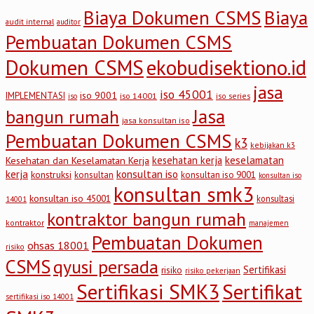
Biaya Dokumen CSMS
Biaya
audit internal
auditor
Pembuatan Dokumen CSMS
Dokumen CSMS
ekobudisektiono.id
jasa
iso 45001
iso 9001
IMPLEMENTASI
iso 14001
iso series
iso
Jasa
bangun rumah
jasa konsultan iso
Pembuatan Dokumen CSMS
k3
kebijakan k3
keselamatan
kesehatan kerja
Kesehatan dan Keselamatan Kerja
kerja
konsultan iso
konstruksi
konsultan
konsultan iso 9001
konsultan iso
konsultan smk3
konsultan iso 45001
konsultasi
14001
kontraktor bangun rumah
kontraktor
manajemen
Pembuatan Dokumen
ohsas 18001
risiko
CSMS
qyusi persada
Sertifikasi
risiko
risiko pekerjaan
Sertifikasi SMK3
Sertifikat
sertifikasi iso 14001