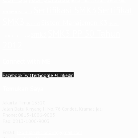
Sertifikasi
risiko
risiko pekerjaan
Sertifikasi SMK3
Sertifikat
sertifikasi iso 14001
SMK3
Sistem Manajemen K3
sistem
sistem k3
SMK3 PP 50 Tahun
smk3
manajemen mutu
2012
Connect with ME
Facebook
Twitter
Google +
Linkedin
Temukan Saya
Jakarta Timur 13520
Jalan Batu Kinyang II No. 76 Condet, Kramat jati
Phone: 0813-1006-9003
Fax: 0813-1006-9003
Email:
EkoBudiSektiono.id@gmail.com