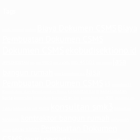
Tags
Biaya Dokumen CSMS
Biaya
audit internal
auditor
Pembuatan Dokumen CSMS
Dokumen CSMS
ekobudisektiono.id
jasa
iso 45001
iso 9001
IMPLEMENTASI
iso 14001
iso series
iso
Jasa
bangun rumah
jasa konsultan iso
Pembuatan Dokumen CSMS
k3
kebijakan k3
keselamatan
kesehatan kerja
Kesehatan dan Keselamatan Kerja
kerja
konsultan iso
konstruksi
konsultan
konsultan iso 9001
konsultan iso
konsultan smk3
konsultan iso 45001
konsultasi
14001
kontraktor bangun rumah
kontraktor
manajemen
Pembuatan Dokumen
ohsas 18001
risiko
CSMS
qyusi persada