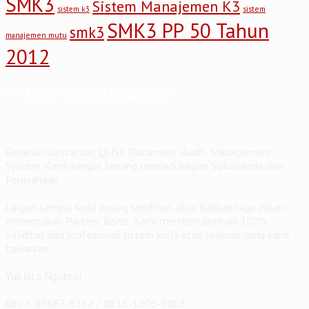
SMK3
Sistem Manajemen K3
sistem
sistem k3
SMK3 PP 50 Tahun
smk3
manajemen mutu
2012
PT Qyusi Global Indonesia
General Contractor, QHSE Document, Audit, Management
System. Kami sangat senang menjadi bagian Solusi Anda dan
Perusahaan
Jangan sampai Anda pusing sendirian, atau bahkan ragu dalam
menentukan Partner Bisnis. Kami memberi jaminan 100%
validitas dan profesional sistem kerja atas layanan yang kami
tawarkan.
Yuk kita Ngobrol
0822-98867-8232 / 0813-1006-9003