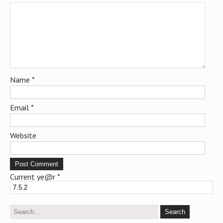
| Tags:
konsultan smk3
,
Sertifikasi SMK3
,
Sertifikat SMK3
,
SMK3 PP 50
Tahun 2012
Leave a Reply
Your email address will not be published.
Required fields are
marked
*
Comment
*
Name
*
Email
*