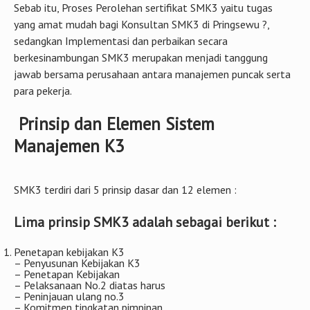
pengamanan, dll
Adanya dukungan dan komitmen manajemen puncak dan
seluruh elemen dalam organisasi untuk mencapai kinerja K3
terbaik
Semua elemen yang ada di perusahaan wajib memahami
konsep serta implementasi SMK3 PP 50 Tahun 2012
Sistem Manajemen K3 harus mengandung elemen-elemen
implementasi yang berlandaskan siklus PDCA
Sebab itu, Proses Perolehan sertifikat SMK3 yaitu tugas
yang amat mudah bagi Konsultan SMK3 di Pringsewu ?,
sedangkan Implementasi dan perbaikan secara
berkesinambungan SMK3 merupakan menjadi tanggung
jawab bersama perusahaan antara manajemen puncak serta
para pekerja.
Prinsip dan Elemen Sistem
Manajemen K3