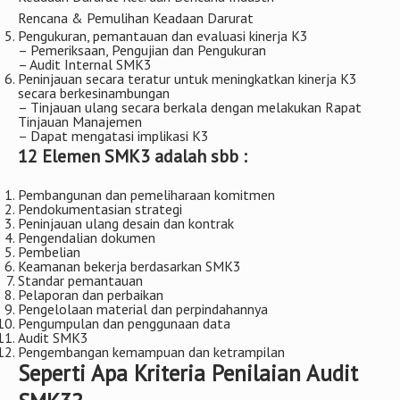
Kegiatan pelaksanaan meliputi:
Tindakan pengendalian risiko kec. & PAK
Perancangan dan rekayasa
Prosedur & instruksi kerja
Penyerahan sbg Pelaksana Pekerjaan
Pembelian/Pengadaan Barang dan Jasa
Produk Akhir
Keadaan Darurat Kec. dan Bencana Industri
Rencana & Pemulihan Keadaan Darurat
Pengukuran, pemantauan dan evaluasi kinerja K3
– Pemeriksaan, Pengujian dan Pengukuran
– Audit Internal SMK3
Peninjauan secara teratur untuk meningkatkan kinerja K3
secara berkesinambungan
– Tinjauan ulang secara berkala dengan melakukan Rapat
Tinjauan Manajemen
– Dapat mengatasi implikasi K3
12 Elemen SMK3 adalah sbb :
Pembangunan dan pemeliharaan komitmen
Pendokumentasian strategi