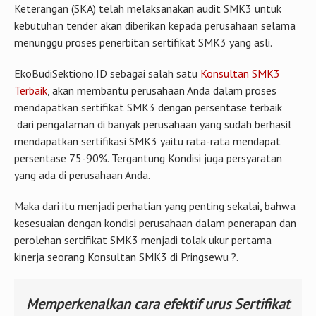
Sertifikat
SMK3 dan
bendera SMK3 diberikan langsung oleh KemnakerTrans pada
bulan K3 antara bulan Februari- April setiap tahunnya secara
bersamaan di seluruh wilayah Indonesia yang
pelaksanaannya dilakukan terpusat di Jakarta (Di Menara
Bidakara Jaksel). Penerbitan sertifikat hanya memiliki masa
berlaku tiga tahun. Sertifikat SMK3 sementara atau Surat
Keterangan (SKA) telah melaksanakan audit SMK3 untuk
kebutuhan tender akan diberikan kepada perusahaan selama
menunggu proses penerbitan sertifikat SMK3 yang asli.
EkoBudiSektiono.ID sebagai salah satu
Konsultan SMK3
Terbaik
, akan membantu perusahaan Anda dalam proses
mendapatkan sertifikat SMK3 dengan persentase terbaik
dari pengalaman di banyak perusahaan yang sudah berhasil
mendapatkan sertifikasi SMK3 yaitu rata-rata mendapat
persentase 75-90%. Tergantung Kondisi juga persyaratan