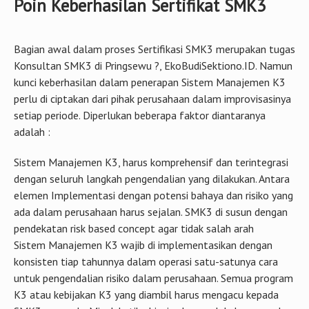
projek Konsultan SMK3 di Pringsewu ? dan Sertifikasi SMK3
di banyak jenis perusahaan. Seluk beluk serta pemenuhan
persyaratan SMK3 menjadi keseharian yang terbiasa. Oleh
sebab itu sangat paham sekali pekerjaan konsultasi ini, jadi
bisa di sesuaikan dengan kondisi Perusahaan serta target
yang di inginkan perusahaan dalam perolehan sertifikat
SMK3
Poin Keberhasilan Sertifikat SMK3
Bagian awal dalam proses Sertifikasi SMK3 merupakan tugas
Konsultan SMK3 di Pringsewu ?, EkoBudiSektiono.ID. Namun
kunci keberhasilan dalam penerapan Sistem Manajemen K3
perlu di ciptakan dari pihak perusahaan dalam improvisasinya
setiap periode. Diperlukan beberapa faktor diantaranya
adalah :
Sistem Manajemen K3, harus komprehensif dan terintegrasi