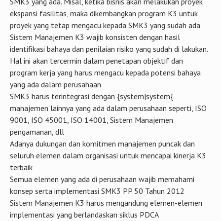
dengan seluruh langkah pengendalian yang dilakukan. Antara
elemen Implementasi dengan potensi bahaya dan risiko yang
ada dalam perusahaan harus sejalan. SMK3 di susun dengan
pendekatan risk based concept agar tidak salah arah
Sistem Manajemen K3 wajib di implementasikan dengan
konsisten tiap tahunnya dalam operasi satu-satunya cara
untuk pengendalian risiko dalam perusahaan. Semua program
K3 atau kebijakan K3 yang diambil harus mengacu kepada
SMK3 yang ada. Misal, ketika bisnis akan melakukan proyek
ekspansi fasilitas, maka dikembangkan program K3 untuk
proyek yang tetap mengacu kepada SMK3 yang sudah ada
Sistem Manajemen K3 wajib konsisten dengan hasil
identifikasi bahaya dan penilaian risiko yang sudah di lakukan.
Hal ini akan tercermin dalam penetapan objektif dan
program kerja yang harus mengacu kepada potensi bahaya
yang ada dalam perusahaan
SMK3 harus terintegrasi dengan {system|system{
manajemen lainnya yang ada dalam perusahaan seperti, ISO
9001, ISO 45001, ISO 14001, Sistem Manajemen