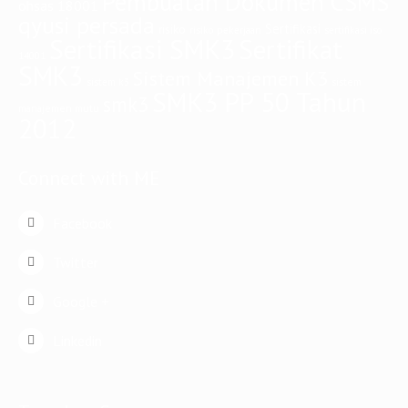
ekobudisektiono.id
iso 9001
IMPLEMENTASI
iso
jasa bangun rumah
iso 45001
iso 14001
iso series
Jasa Pembuatan Dokumen
jasa konsultan iso
CSMS
k3
Kesehatan dan Keselamatan Kerja
kebijakan k3
keselamatan kerja
kesehatan kerja
konstruksi
konsultan
konsultan iso
konsultan iso
konsultan iso 9001
konsultan iso 14001
konsultan smk3
45001
konsultasi
kontraktor
kontraktor bangun rumah
manajemen risiko
Pembuatan Dokumen CSMS
ohsas 18001
qyusi persada
Sertifikasi
risiko
risiko pekerjaan
sertifikasi iso
Sertifikasi SMK3
Sertifikat
14001
SMK3
Sistem Manajemen K3
sistem
sistem k3
SMK3 PP 50 Tahun
smk3
manajemen mutu
2012
Connect with ME
Facebook