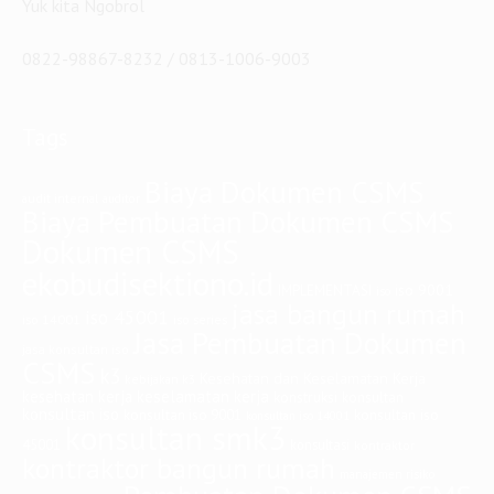
System. Kami sangat senang menjadi bagian Solusi Anda dan
Perusahaan
Jangan sampai Anda pusing sendirian, atau bahkan ragu dalam
menentukan Partner Bisnis. Kami memberi jaminan 100%
validitas dan profesional sistem kerja atas layanan yang
kami tawarkan.
Yuk kita Ngobrol
0822-98867-8232 / 0813-1006-9003
Tags
Biaya Dokumen CSMS
audit internal
auditor
Biaya Pembuatan Dokumen CSMS
Dokumen CSMS