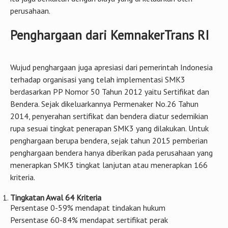
terhadap 166 kriteria
Konsultan SMK3 di Pringsewu ?, EkoBudiSektiono.ID selalu
berusaha memberikan tingkat keberhasilan audit di berbagai
kriteria di atas, tergantung persyaratan dan kondisi
perusahaan. Namun pada dasarnya untuk langkah awal,
biasanya banyak klien selalu ambil penilaian di tingkat awal,
sebab semakin tinggi tingkat penilaian semakin banyak pula
persyaratan yang harusperlu di penuhi oleh perusahaan dan
itu juga berkaitan dengan biaya yang di keluarkan oleh
perusahaan.
Penghargaan dari KemnakerTrans RI
Wujud penghargaan juga apresiasi dari pemerintah Indonesia
terhadap organisasi yang telah implementasi SMK3
berdasarkan PP Nomor 50 Tahun 2012 yaitu Sertifikat dan
Bendera. Sejak dikeluarkannya Permenaker No.26 Tahun
2014, penyerahan sertifikat dan bendera diatur sedemikian