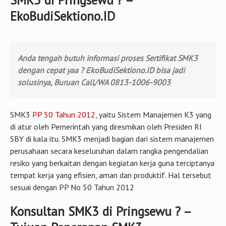
Home
/
artikel
/
K3
Konsultan SMK3 di Pringsewu ?
Konsultan SMK3 di Pringsewu ?
January 10, 2018
|
No Comments
| Categories:
artikel
,
K3
Konsultan
SMK3 di Pringsewu ? –
EkoBudiSektiono.ID
Anda tengah butuh informasi proses Sertifikat SMK3
dengan cepat yaa ? EkoBudiSektiono.ID bisa jadi
solusinya, Buruan Call/WA 0813-1006-9003
SMK3
PP 50 Tahun 2012
, yaitu Sistem Manajemen K3 yang