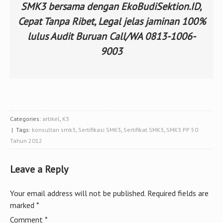
yang ada di perusahaan Anda.
Maka dari itu menjadi perhatian yang penting sekalai, bahwa
kesesuaian dengan kondisi perusahaan dalam penerapan dan
perolehan sertifikat SMK3 menjadi tolak ukur pertama
kinerja seorang Konsultan SMK3 di Pringsewu ?.
Memperkenalkan cara efektif urus Sertifikat
SMK3 bersama dengan EkoBudiSektion.ID,
Cepat Tanpa Ribet, Legal jelas jaminan 100%
lulus Audit Buruan Call/WA 0813-1006-
9003
Categories:
artikel
,
K3