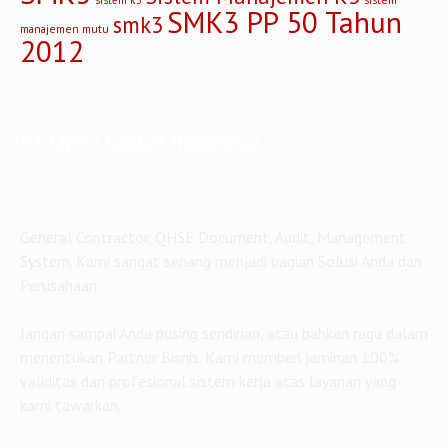
k3
Kesehatan dan Keselamatan Kerja
kebijakan k3
keselamatan kerja
kesehatan kerja
konstruksi
konsultan
konsultan iso
konsultan iso
konsultan iso 9001
konsultan iso 14001
konsultan smk3
45001
konsultasi
kontraktor
kontraktor bangun rumah
manajemen risiko
Pembuatan Dokumen CSMS
ohsas 18001
qyusi persada
Sertifikasi
risiko
risiko pekerjaan
sertifikasi iso
Sertifikasi SMK3
Sertifikat
14001
SMK3
Sistem Manajemen K3
sistem
sistem k3
SMK3 PP 50 Tahun
smk3
manajemen mutu
2012
PT Qyusi Global Indonesia
General Contractor, QHSE Document, Audit, Management