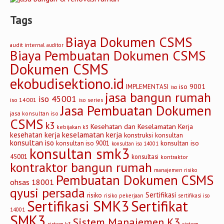
K3
Lingkungan
Mutu
Uncategorized
Tags
Biaya Dokumen CSMS
audit internal
auditor
Biaya Pembuatan Dokumen CSMS
Dokumen CSMS
ekobudisektiono.id
iso 9001
IMPLEMENTASI
iso
jasa bangun rumah
iso 45001
iso 14001
iso series
Jasa Pembuatan Dokumen
jasa konsultan iso
CSMS