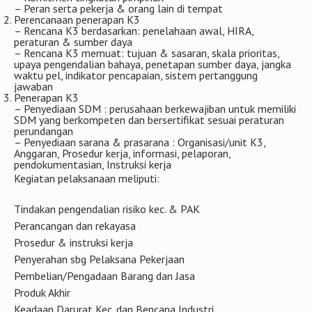
SMK3 terdiri dari 5 prinsip dasar dan 12 elemen :
Lima prinsip SMK3 adalah sebagai berikut :
Penetapan kebijakan K3
– Penyusunan Kebijakan K3
– Penetapan Kebijakan
– Pelaksanaan No.2 diatas harus
– Peninjauan ulang no.3
– Komitmen tingkatan pimpinan
– Peran serta pekerja & orang lain di tempat
Perencanaan penerapan K3
– Rencana K3 berdasarkan: penelahaan awal, HIRA,
peraturan & sumber daya
– Rencana K3 memuat: tujuan & sasaran, skala prioritas,
upaya pengendalian bahaya, penetapan sumber daya, jangka
waktu pel, indikator pencapaian, sistem pertanggung
jawaban
Penerapan K3
– Penyediaan SDM : perusahaan berkewajiban untuk memiliki
SDM yang berkompeten dan bersertifikat sesuai peraturan
perundangan
– Penyediaan sarana & prasarana : Organisasi/unit K3,
Anggaran, Prosedur kerja, informasi, pelaporan,
pendokumentasian, Instruksi kerja