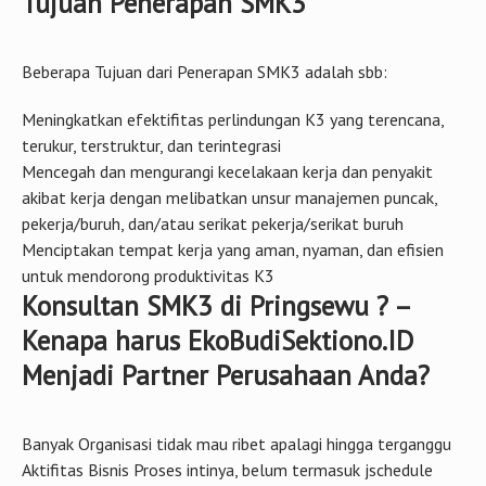
di atur oleh Pemerintah yang diresmikan oleh Presiden RI
SBY di kala itu. SMK3 menjadi bagian dari sistem manajemen
perusahaan secara keseluruhan dalam rangka pengendalian
resiko yang berkaitan dengan kegiatan kerja guna terciptanya
tempat kerja yang efisien, aman dan produktif. Hal tersebut
sesuai dengan PP No 50 Tahun 2012
Konsultan SMK3 di Pringsewu ? –
Tujuan Penerapan SMK3
Beberapa Tujuan dari Penerapan SMK3 adalah sbb:
Meningkatkan efektifitas perlindungan K3 yang terencana,
terukur, terstruktur, dan terintegrasi
Mencegah dan mengurangi kecelakaan kerja dan penyakit
akibat kerja dengan melibatkan unsur manajemen puncak,
pekerja/buruh, dan/atau serikat pekerja/serikat buruh
Menciptakan tempat kerja yang aman, nyaman, dan efisien