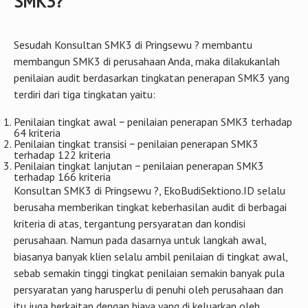
Peninjauan ulang desain dan kontrak
Pengendalian dokumen
Pembelian
Keamanan bekerja berdasarkan SMK3
Standar pemantauan
Pelaporan dan perbaikan
Pengelolaan material dan perpindahannya
Pengumpulan dan penggunaan data
Audit SMK3
Pengembangan kemampuan dan ketrampilan
Seperti Apa Kriteria Penilaian Audit
SMK3?
Sesudah Konsultan SMK3 di Pringsewu ? membantu
membangun SMK3 di perusahaan Anda, maka dilakukanlah
penilaian audit berdasarkan tingkatan penerapan SMK3 yang
terdiri dari tiga tingkatan yaitu:
Penilaian tingkat awal − penilaian penerapan SMK3 terhadap
64 kriteria
Penilaian tingkat transisi − penilaian penerapan SMK3
terhadap 122 kriteria
Penilaian tingkat lanjutan − penilaian penerapan SMK3