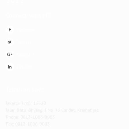
Connect with ME
Facebook
Twitter
Google +
Linkedin
Temukan Saya
Jakarta Timur 13520
Jalan Batu Kinyang II No. 76 Condet, Kramat jati
Phone: 0813-1006-9003
Fax: 0813-1006-9003