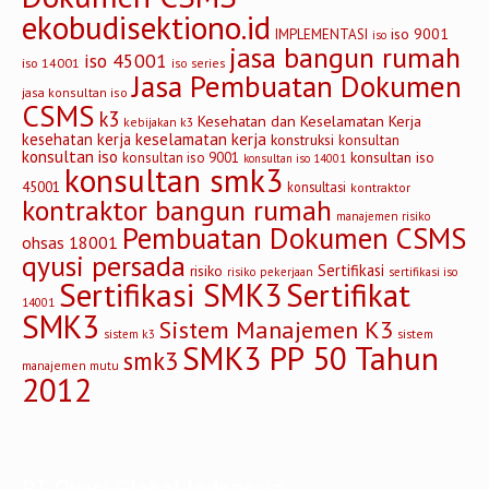
ekobudisektiono.id
iso 9001
IMPLEMENTASI
iso
jasa bangun rumah
iso 45001
iso 14001
iso series
Jasa Pembuatan Dokumen
jasa konsultan iso
CSMS
k3
Kesehatan dan Keselamatan Kerja
kebijakan k3
keselamatan kerja
kesehatan kerja
konstruksi
konsultan
konsultan iso
konsultan iso
konsultan iso 9001
konsultan iso 14001
konsultan smk3
45001
konsultasi
kontraktor
kontraktor bangun rumah
manajemen risiko
Pembuatan Dokumen CSMS
ohsas 18001
qyusi persada
Sertifikasi
risiko
risiko pekerjaan
sertifikasi iso
Sertifikasi SMK3
Sertifikat
14001
SMK3
Sistem Manajemen K3
sistem
sistem k3
SMK3 PP 50 Tahun
smk3
manajemen mutu
2012
PT Qyusi Global Indonesia