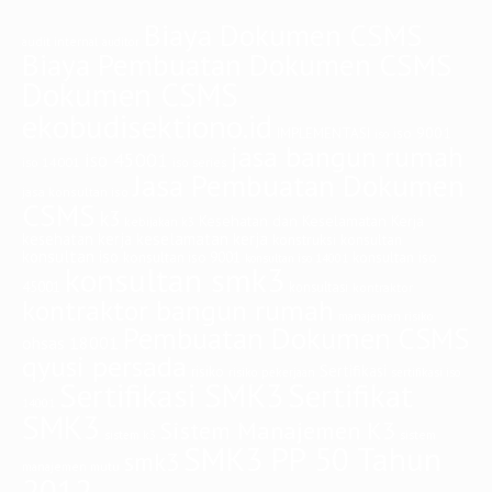
Biaya Dokumen CSMS
audit internal
auditor
Biaya Pembuatan Dokumen CSMS
Dokumen CSMS
ekobudisektiono.id
iso 9001
IMPLEMENTASI
iso
jasa bangun rumah
iso 45001
iso 14001
iso series
Jasa Pembuatan Dokumen
jasa konsultan iso
CSMS
k3
Kesehatan dan Keselamatan Kerja
kebijakan k3
keselamatan kerja
kesehatan kerja
konstruksi
konsultan
konsultan iso
konsultan iso
konsultan iso 9001
konsultan iso 14001
konsultan smk3
45001
konsultasi
kontraktor
kontraktor bangun rumah
manajemen risiko
Pembuatan Dokumen CSMS
ohsas 18001
qyusi persada
Sertifikasi
risiko
risiko pekerjaan
sertifikasi iso
Sertifikasi SMK3
Sertifikat
14001
SMK3
Sistem Manajemen K3
sistem
sistem k3
SMK3 PP 50 Tahun
smk3
manajemen mutu
2012