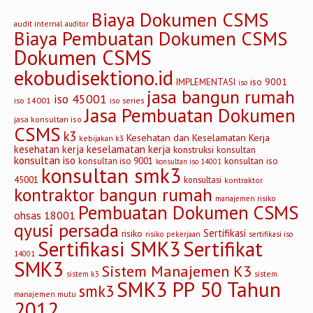
Biaya Dokumen CSMS
audit internal
auditor
Biaya Pembuatan Dokumen CSMS
Dokumen CSMS
ekobudisektiono.id
iso 9001
IMPLEMENTASI
iso
jasa bangun rumah
iso 45001
iso 14001
iso series
Jasa Pembuatan Dokumen
jasa konsultan iso
CSMS
k3
Kesehatan dan Keselamatan Kerja
kebijakan k3
keselamatan kerja
kesehatan kerja
konstruksi
konsultan
konsultan iso
konsultan iso
konsultan iso 9001
konsultan iso 14001
konsultan smk3
45001
konsultasi
kontraktor
kontraktor bangun rumah
manajemen risiko
Pembuatan Dokumen CSMS
ohsas 18001
qyusi persada
Sertifikasi
risiko
risiko pekerjaan
sertifikasi iso
Sertifikasi SMK3
Sertifikat
14001
SMK3
Sistem Manajemen K3
sistem
sistem k3
SMK3 PP 50 Tahun
smk3
manajemen mutu
2012