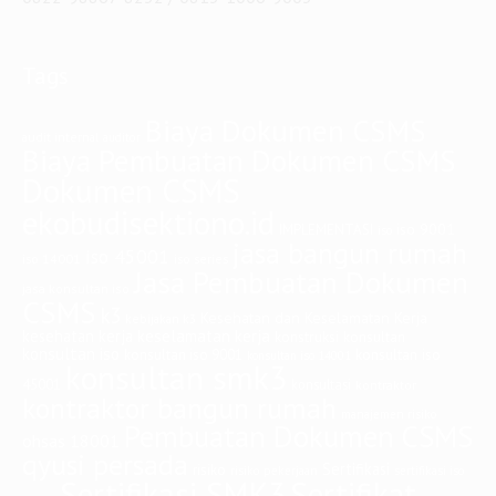
Tags
Biaya Dokumen CSMS
audit internal
auditor
Biaya Pembuatan Dokumen CSMS
Dokumen CSMS
ekobudisektiono.id
iso 9001
IMPLEMENTASI
iso
jasa bangun rumah
iso 45001
iso 14001
iso series
Jasa Pembuatan Dokumen
jasa konsultan iso
CSMS
k3
Kesehatan dan Keselamatan Kerja
kebijakan k3
keselamatan kerja
kesehatan kerja
konstruksi
konsultan
konsultan iso
konsultan iso
konsultan iso 9001
konsultan iso 14001
konsultan smk3
45001
konsultasi
kontraktor
kontraktor bangun rumah
manajemen risiko
Pembuatan Dokumen CSMS
ohsas 18001
qyusi persada
Sertifikasi
risiko
risiko pekerjaan
sertifikasi iso
Sertifikasi SMK3
Sertifikat