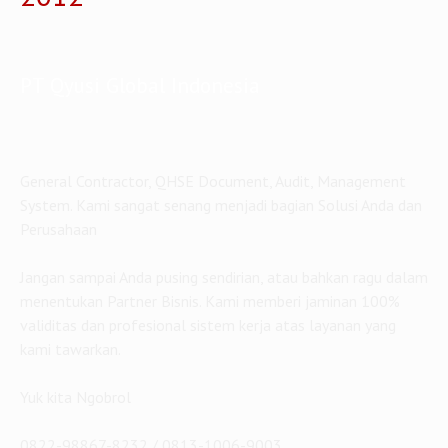
PT Qyusi Global Indonesia
General Contractor, QHSE Document, Audit, Management
System. Kami sangat senang menjadi bagian Solusi Anda dan
Perusahaan
Jangan sampai Anda pusing sendirian, atau bahkan ragu dalam
menentukan Partner Bisnis. Kami memberi jaminan 100%
validitas dan profesional sistem kerja atas layanan yang
kami tawarkan.
Yuk kita Ngobrol
0822-98867-8232 / 0813-1006-9003