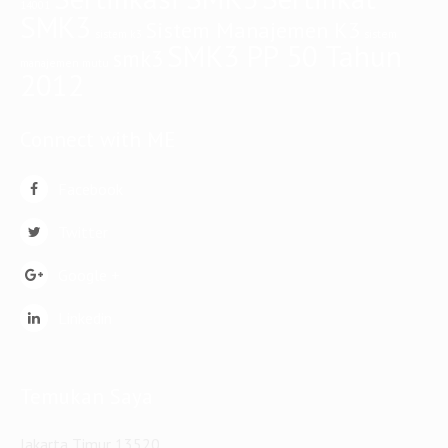
14001
SMK3
Sistem Manajemen K3
sistem
sistem k3
SMK3 PP 50 Tahun
smk3
manajemen mutu
2012
Connect with ME
Facebook
Twitter
Google +
Linkedin
Temukan Saya
Jakarta Timur 13520