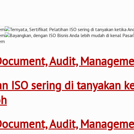
 Document, Audit, Managem
ihan ISO sering di tanyakan 
oh
 Document, Audit, Managem