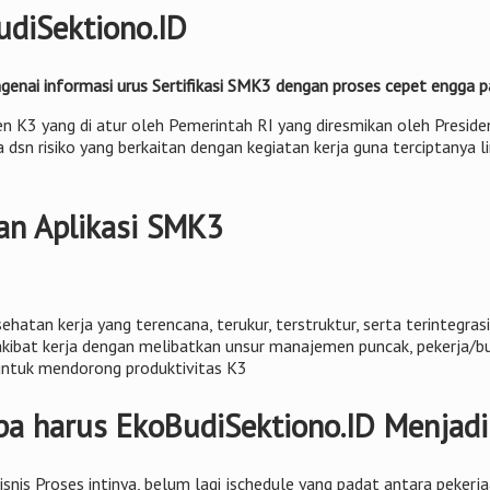
diSektiono.ID
genai informasi urus Sertifikasi SMK3 dengan proses cepet engga p
n K3 yang di atur oleh Pemerintah RI yang diresmikan oleh Preside
sn risiko yang berkaitan dengan kegiatan kerja guna terciptanya li
an Aplikasi SMK3
atan kerja yang terencana, terukur, terstruktur, serta terintegrasi
kibat kerja dengan melibatkan unsur manajemen puncak, pekerja/bur
untuk mendorong produktivitas K3
a harus EkoBudiSektiono.ID Menjadi
 Bisnis Proses intinya, belum lagi jschedule yang padat antara pe