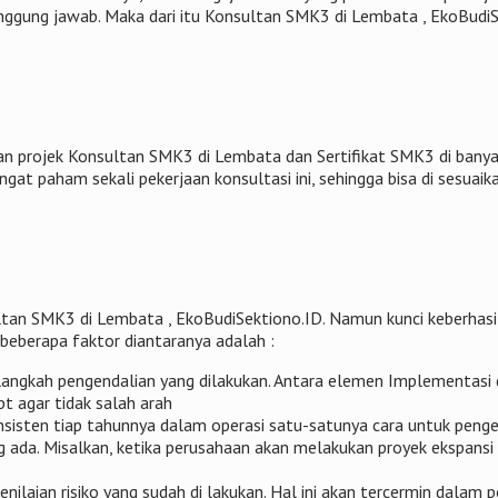
tanggung jawab. Maka dari itu Konsultan SMK3 di Lembata , EkoBudi
 projek Konsultan SMK3 di Lembata dan Sertifikat SMK3 di banyak
gat paham sekali pekerjaan konsultasi ini, sehingga bisa di sesuaik
tan SMK3 di Lembata , EkoBudiSektiono.ID. Namun kunci keberhasi
 beberapa faktor diantaranya adalah :
langkah pengendalian yang dilakukan. Antara elemen Implementasi d
t agar tidak salah arah
isten tiap tahunnya dalam operasi satu-satunya cara untuk penge
 ada. Misalkan, ketika perusahaan akan melakukan proyek ekspansi
enilaian risiko yang sudah di lakukan. Hal ini akan tercermin dala