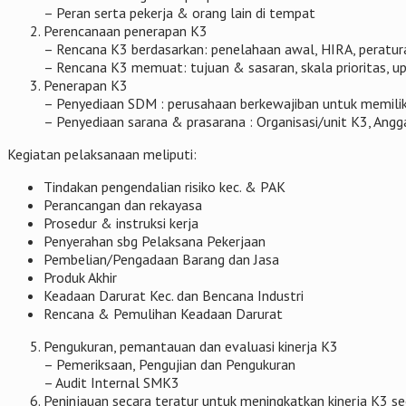
– Peran serta pekerja & orang lain di tempat
Perencanaan penerapan K3
– Rencana K3 berdasarkan: penelahaan awal, HIRA, peratu
– Rencana K3 memuat: tujuan & sasaran, skala prioritas, u
Penerapan K3
– Penyediaan SDM : perusahaan berkewajiban untuk memilik
– Penyediaan sarana & prasarana : Organisasi/unit K3, Angga
Kegiatan pelaksanaan meliputi:
Tindakan pengendalian risiko kec. & PAK
Perancangan dan rekayasa
Prosedur & instruksi kerja
Penyerahan sbg Pelaksana Pekerjaan
Pembelian/Pengadaan Barang dan Jasa
Produk Akhir
Keadaan Darurat Kec. dan Bencana Industri
Rencana & Pemulihan Keadaan Darurat
Pengukuran, pemantauan dan evaluasi kinerja K3
– Pemeriksaan, Pengujian dan Pengukuran
– Audit Internal SMK3
Peninjauan secara teratur untuk meningkatkan kinerja K3 s