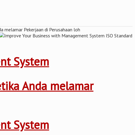
ent System
ketika Anda melamar
ent System