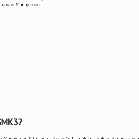
Tinjauan Manajemen
 SMK3?
ajemen K3 di perusahaan Anda, maka dilakukanlah penilaian audi