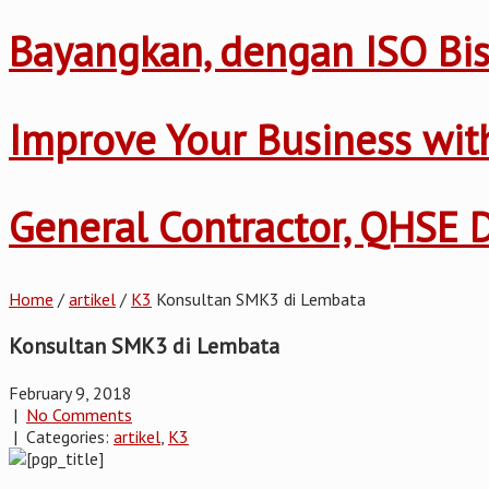
Bayangkan, dengan ISO Bis
Improve Your Business wi
General Contractor, QHSE
Home
/
artikel
/
K3
Konsultan SMK3 di Lembata
Konsultan SMK3 di Lembata
February 9, 2018
|
No Comments
| Categories:
artikel
,
K3