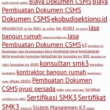
Biaya Dokumen CSMS
Biaya
audit internal
auditor
Pembuatan Dokumen CSMS
Dokumen CSMS
ekobudisektiono.id
jasa
iso 45001
iso 9001
IMPLEMENTASI
iso 14001
iso series
iso
Jasa
bangun rumah
jasa konsultan iso
Pembuatan Dokumen CSMS
k3
kebijakan k3
keselamatan
kesehatan kerja
Kesehatan dan Keselamatan Kerja
kerja
konsultan iso
konstruksi
konsultan
konsultan iso 9001
konsultan iso
konsultan smk3
konsultan iso 45001
konsultasi
14001
kontraktor bangun rumah
kontraktor
manajemen
Pembuatan Dokumen
ohsas 18001
risiko
CSMS
qyusi persada
Sertifikasi
risiko
risiko pekerjaan
Sertifikasi SMK3
Sertifikat
sertifikasi iso 14001
SMK3
Sistem Manajemen K3
sistem
sistem k3