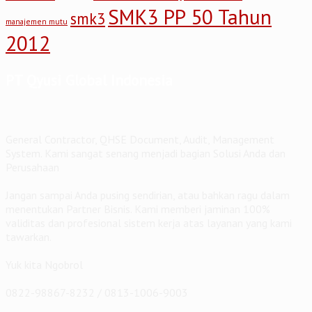
SMK3 PP 50 Tahun
smk3
manajemen mutu
2012
PT Qyusi Global Indonesia
General Contractor, QHSE Document, Audit, Management
System. Kami sangat senang menjadi bagian Solusi Anda dan
Perusahaan
Jangan sampai Anda pusing sendirian, atau bahkan ragu dalam
menentukan Partner Bisnis. Kami memberi jaminan 100%
validitas dan profesional sistem kerja atas layanan yang kami
tawarkan.
Yuk kita Ngobrol
0822-98867-8232 / 0813-1006-9003