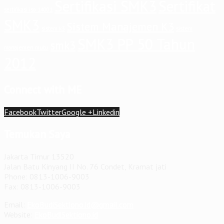
Sertifikasi SMK3
Sertifikat
sertifikasi iso 14001
SMK3
Sistem Manajemen K3
sistem
sistem k3
SMK3 PP 50 Tahun
smk3
manajemen mutu
2012
Connect with ME
Facebook
Twitter
Google +
Linkedin
Temukan Saya
Jakarta Timur 13520
Jalan Batu Kinyang II No. 76 Condet, Kramat jati
Phone: 0813-1006-9003
Fax: 0813-1006-9003
Email:
EkoBudiSektiono.id@gmail.com
Website:
EkoBudiSektiono.id