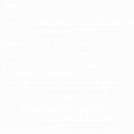
Tags
Biaya Dokumen CSMS
Biaya
audit internal
auditor
Pembuatan Dokumen CSMS
Dokumen CSMS
ekobudisektiono.id
jasa
iso 45001
iso 9001
IMPLEMENTASI
iso 14001
iso series
iso
Jasa
bangun rumah
jasa konsultan iso
Pembuatan Dokumen CSMS
k3
kebijakan k3
keselamatan
kesehatan kerja
Kesehatan dan Keselamatan Kerja
kerja
konsultan iso
konstruksi
konsultan
konsultan iso 9001
konsultan iso
konsultan smk3
konsultan iso 45001
konsultasi
14001
kontraktor bangun rumah
kontraktor
manajemen
Pembuatan Dokumen
ohsas 18001
risiko
CSMS
qyusi persada
Sertifikasi
risiko
risiko pekerjaan