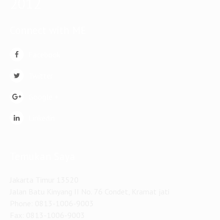
2012
Connect with ME
Facebook
Twitter
Google +
Linkedin
Temukan Saya
Jakarta Timur 13520
Jalan Batu Kinyang II No. 76 Condet, Kramat jati
Phone: 0813-1006-9003
Fax: 0813-1006-9003