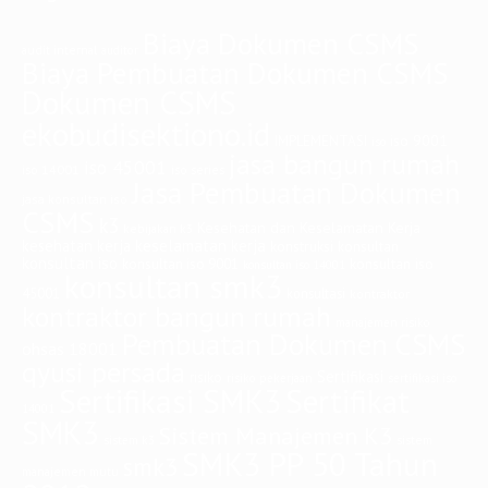
Biaya Dokumen CSMS
audit internal
auditor
Biaya Pembuatan Dokumen CSMS
Dokumen CSMS
ekobudisektiono.id
iso 9001
IMPLEMENTASI
iso
jasa bangun rumah
iso 45001
iso 14001
iso series
Jasa Pembuatan Dokumen
jasa konsultan iso
CSMS
k3
Kesehatan dan Keselamatan Kerja
kebijakan k3
keselamatan kerja
kesehatan kerja
konstruksi
konsultan
konsultan iso
konsultan iso
konsultan iso 9001
konsultan iso 14001
konsultan smk3
45001
konsultasi
kontraktor
kontraktor bangun rumah
manajemen risiko
Pembuatan Dokumen CSMS
ohsas 18001
qyusi persada
Sertifikasi
risiko
risiko pekerjaan
sertifikasi iso
Sertifikasi SMK3
Sertifikat
14001
SMK3
Sistem Manajemen K3
sistem
sistem k3
SMK3 PP 50 Tahun
smk3
manajemen mutu