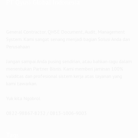
PT Qyusi Global Indonesia
General Contractor, QHSE Document, Audit, Management
System. Kami sangat senang menjadi bagian Solusi Anda dan
Perusahaan
Jangan sampai Anda pusing sendirian, atau bahkan ragu dalam
menentukan Partner Bisnis. Kami memberi jaminan 100%
validitas dan profesional sistem kerja atas layanan yang
kami tawarkan.
Yuk kita Ngobrol
0822-98867-8232 / 0813-1006-9003
Tags