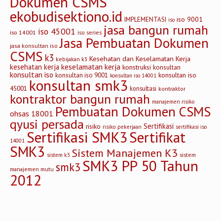
Dokumen CSMS
ekobudisektiono.id
iso 9001
IMPLEMENTASI
iso
jasa bangun rumah
iso 45001
iso 14001
iso series
Jasa Pembuatan Dokumen
jasa konsultan iso
CSMS
k3
Kesehatan dan Keselamatan Kerja
kebijakan k3
keselamatan kerja
kesehatan kerja
konstruksi
konsultan
konsultan iso
konsultan iso
konsultan iso 9001
konsultan iso 14001
konsultan smk3
45001
konsultasi
kontraktor
kontraktor bangun rumah
manajemen risiko
Pembuatan Dokumen CSMS
ohsas 18001
qyusi persada
Sertifikasi
risiko
risiko pekerjaan
sertifikasi iso
Sertifikasi SMK3
Sertifikat
14001
SMK3
Sistem Manajemen K3
sistem
sistem k3
SMK3 PP 50 Tahun
smk3
manajemen mutu
2012