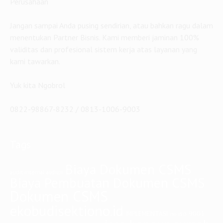
Perusahaan
Jangan sampai Anda pusing sendirian, atau bahkan ragu dalam
menentukan Partner Bisnis. Kami memberi jaminan 100%
validitas dan profesional sistem kerja atas layanan yang
kami tawarkan.
Yuk kita Ngobrol
0822-98867-8232 / 0813-1006-9003
Tags
Biaya Dokumen CSMS
audit internal
auditor
Biaya Pembuatan Dokumen CSMS
Dokumen CSMS
ekobudisektiono.id
iso 9001
IMPLEMENTASI
iso