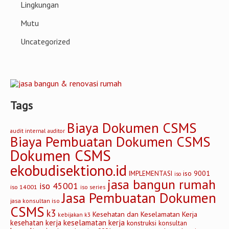
Lingkungan
Mutu
Uncategorized
Tags
Biaya Dokumen CSMS
audit internal
auditor
Biaya Pembuatan Dokumen CSMS
Dokumen CSMS
ekobudisektiono.id
iso 9001
IMPLEMENTASI
iso
jasa bangun rumah
iso 45001
iso 14001
iso series
Jasa Pembuatan Dokumen
jasa konsultan iso
CSMS
k3
Kesehatan dan Keselamatan Kerja
kebijakan k3
keselamatan kerja
kesehatan kerja
konstruksi
konsultan