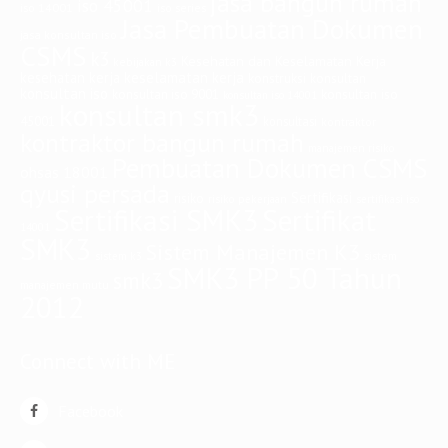
jasa bangun rumah
iso 45001
iso 14001
iso series
Jasa Pembuatan Dokumen
jasa konsultan iso
CSMS
k3
Kesehatan dan Keselamatan Kerja
kebijakan k3
keselamatan kerja
kesehatan kerja
konstruksi
konsultan
konsultan iso
konsultan iso
konsultan iso 9001
konsultan iso 14001
konsultan smk3
45001
konsultasi
kontraktor
kontraktor bangun rumah
manajemen risiko
Pembuatan Dokumen CSMS
ohsas 18001
qyusi persada
Sertifikasi
risiko
risiko pekerjaan
sertifikasi iso
Sertifikasi SMK3
Sertifikat
14001
SMK3
Sistem Manajemen K3
sistem
sistem k3
SMK3 PP 50 Tahun
smk3
manajemen mutu
2012
Connect with ME
Facebook