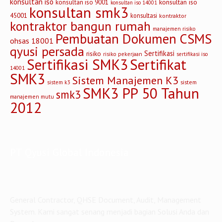
konsultan iso
konsultan iso
konsultan iso 9001
konsultan iso 14001
konsultan smk3
45001
konsultasi
kontraktor
kontraktor bangun rumah
manajemen risiko
Pembuatan Dokumen CSMS
ohsas 18001
qyusi persada
Sertifikasi
risiko
risiko pekerjaan
sertifikasi iso
Sertifikasi SMK3
Sertifikat
14001
SMK3
Sistem Manajemen K3
sistem
sistem k3
SMK3 PP 50 Tahun
smk3
manajemen mutu
2012
PT Qyusi Global Indonesia
General Contractor, QHSE Document, Audit, Management
System. Kami sangat senang menjadi bagian Solusi Anda dan