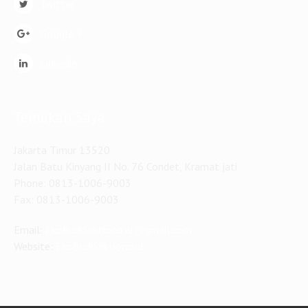
Twitter
Google +
Linkedin
Temukan Saya
Jakarta Timur 13520
Jalan Batu Kinyang II No. 76 Condet, Kramat jati
Phone: 0813-1006-9003
Fax: 0813-1006-9003
Email:
EkoBudiSektiono.id@gmail.com
Website:
EkoBudiSektiono.id