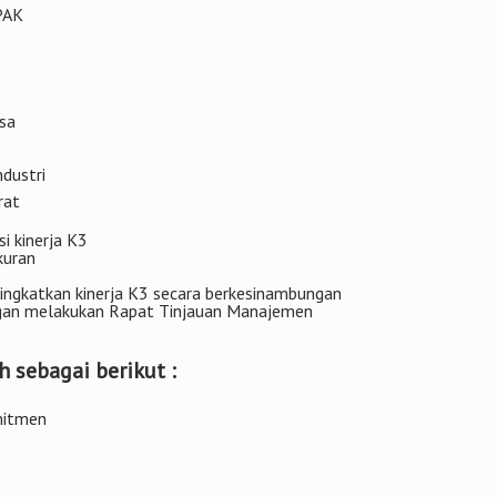
 PAK
sa
dustri
rat
i kinerja K3
kuran
ingkatkan kinerja K3 secara berkesinambungan
ngan melakukan Rapat Tinjauan Manajemen
 sebagai berikut :
mitmen