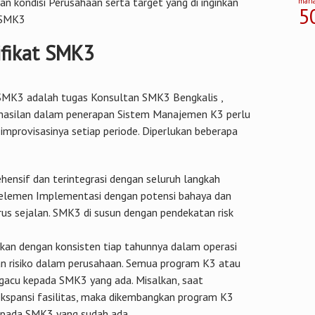
ngan kondisi Perusahaan serta target yang di inginkan
man
5
t SMK3
ifikat SMK3
 SMK3 adalah tugas Konsultan SMK3 Bengkalis ,
rhasilan dalam penerapan Sistem Manajemen K3 perlu
 improvisasinya setiap periode. Diperlukan beberapa
ensif dan terintegrasi dengan seluruh langkah
a elemen Implementasi dengan potensi bahaya dan
rus sejalan. SMK3 di susun dengan pendekatan risk
kan dengan konsisten tiap tahunnya dalam operasi
an risiko dalam perusahaan. Semua program K3 atau
ngacu kepada SMK3 yang ada. Misalkan, saat
kspansi fasilitas, maka dikembangkan program K3
epada SMK3 yang sudah ada