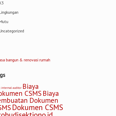
K3
Lingkungan
Mutu
Uncategorized
gs
Biaya
t internal
auditor
okumen CSMS
Biaya
embuatan Dokumen
Dokumen CSMS
SMS
kobudisektiono.id