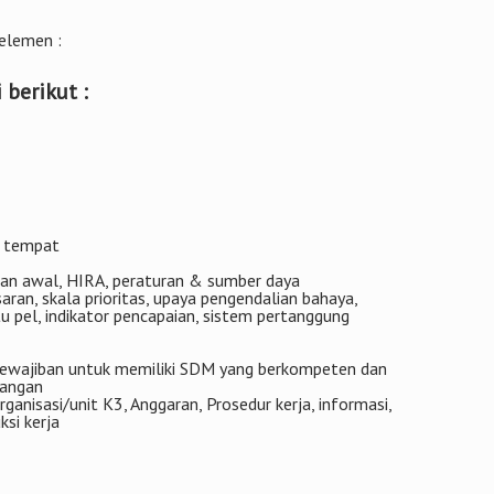
 elemen :
 berikut :
i tempat
an awal, HIRA, peraturan & sumber daya
an, skala prioritas, upaya pengendalian bahaya,
 pel, indikator pencapaian, sistem pertanggung
kewajiban untuk memiliki SDM yang berkompeten dan
dangan
ganisasi/unit K3, Anggaran, Prosedur kerja, informasi,
si kerja