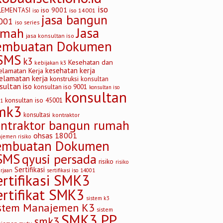
iso
iso 9001
LEMENTASI
iso 14001
iso
jasa bangun
001
iso series
Jasa
umah
jasa konsultan iso
embuatan Dokumen
SMS
k3
Kesehatan dan
kebijakan k3
kesehatan kerja
elamatan Kerja
elamatan kerja
konstruksi
konsultan
sultan iso
konsultan iso 9001
konsultan iso
konsultan
konsultan iso 45001
1
mk3
konsultasi
kontraktor
ontraktor bangun rumah
ohsas 18001
jemen risiko
embuatan Dokumen
SMS
qyusi persada
risiko
risiko
Sertifikasi
rjaan
sertifikasi iso 14001
ertifikasi SMK3
ertifikat SMK3
sistem k3
stem Manajemen K3
sistem
SMK3 PP
smk3