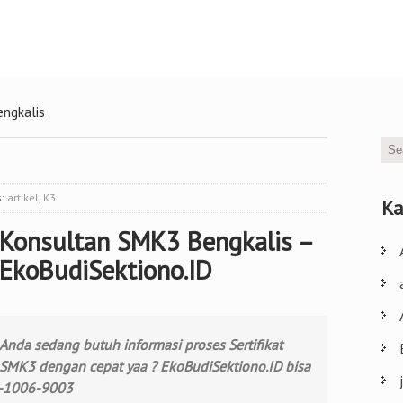
ngkalis
s:
artikel
,
K3
Ka
Konsultan SMK3 Bengkalis –
EkoBudiSektiono.ID
Anda sedang butuh informasi proses Sertifikat
SMK3 dengan cepat yaa ? EkoBudiSektiono.ID bisa
3-1006-9003