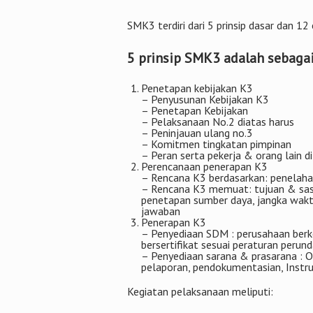
SMK3 terdiri dari 5 prinsip dasar dan 12
5 prinsip SMK3 adalah sebagai
Penetapan kebijakan K3
– Penyusunan Kebijakan K3
– Penetapan Kebijakan
– Pelaksanaan No.2 diatas harus
– Peninjauan ulang no.3
– Komitmen tingkatan pimpinan
– Peran serta pekerja & orang lain d
Perencanaan penerapan K3
– Rencana K3 berdasarkan: penelaha
– Rencana K3 memuat: tujuan & sasar
penetapan sumber daya, jangka waktu
jawaban
Penerapan K3
– Penyediaan SDM : perusahaan ber
bersertifikat sesuai peraturan perun
– Penyediaan sarana & prasarana : Or
pelaporan, pendokumentasian, Instruk
Kegiatan pelaksanaan meliputi: