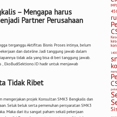
IMP
kalis – Mengapa harus
45
r
enjadi Partner Perusahaan
P
C
Kes
kes
ngga terganggu Aktifitas Bisnis Proses intinya, belum
kon
ekerjaan dan dateline. Jadi tanggung jawab dalam
1400
s
pannya tidak ada yang bisa di beri tanggung jawab.
s , EkoBudiSektiono.ID hadir untuk menjawab
k
mana
P
ta Tidak Ribet
C
peke
S
am mengerjakan projek Konsultan SMK3 Bengkalis dan
S
ahaan. Seluk beluk serta pemenuhan persyaratan SMK3
Si
ka. Maka dari itu sangat paham sekali pekerjaan