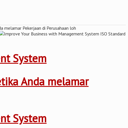
ent System
ketika Anda melamar
ent System