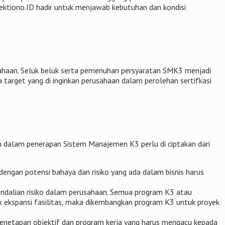
Sektiono.ID hadir untuk menjawab kebutuhan dan kondisi
sahaan. Seluk beluk serta pemenuhan persyaratan SMK3 menjadi
ta target yang di inginkan perusahaan dalam perolehan sertifkasi
 dalam penerapan Sistem Manajemen K3 perlu di ciptakan dari
engan potensi bahaya dan risiko yang ada dalam bisnis harus
ndalian risiko dalam perusahaan. Semua program K3 atau
k ekspansi fasilitas, maka dikembangkan program K3 untuk proyek
m penetapan objektif dan program kerja yang harus mengacu kepada