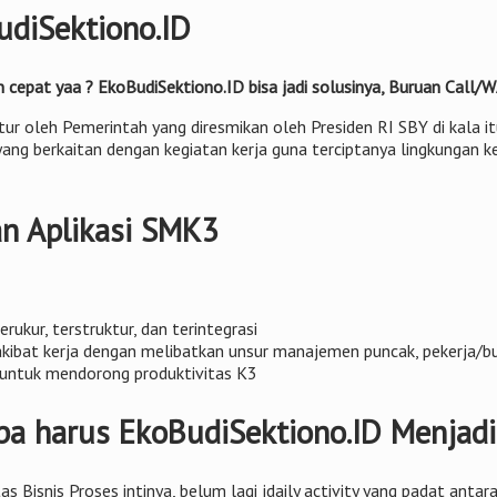
diSektiono.ID
n cepat yaa ? EkoBudiSektiono.ID bisa jadi solusinya, Buruan Cal
tur oleh Pemerintah yang diresmikan oleh Presiden RI SBY di kala 
ang berkaitan dengan kegiatan kerja guna terciptanya lingkungan ke
n Aplikasi SMK3
ukur, terstruktur, dan terintegrasi
kibat kerja dengan melibatkan unsur manajemen puncak, pekerja/bur
n untuk mendorong produktivitas K3
a harus EkoBudiSektiono.ID Menjadi
tas Bisnis Proses intinya, belum lagi jdaily activity yang padat an