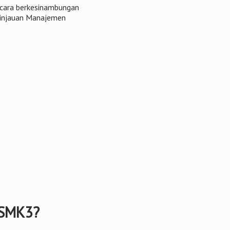
ecara berkesinambungan
Tinjauan Manajemen
t SMK3?