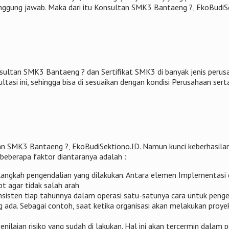
tanggung jawab. Maka dari itu Konsultan SMK3 Bantaeng ?, EkoBudi
sultan SMK3 Bantaeng ? dan Sertifikat SMK3 di banyak jenis peru
ltasi ini, sehingga bisa di sesuaikan dengan kondisi Perusahaan ser
an SMK3 Bantaeng ?, EkoBudiSektiono.ID. Namun kunci keberhasilan
 beberapa faktor diantaranya adalah :
langkah pengendalian yang dilakukan. Antara elemen Implementasi d
t agar tidak salah arah
isten tiap tahunnya dalam operasi satu-satunya cara untuk penge
ada. Sebagai contoh, saat ketika organisasi akan melakukan proye
enilaian risiko yang sudah di lakukan. Hal ini akan tercermin dala