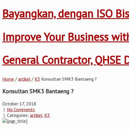
Bayangkan, dengan ISO Bis
Improve Your Business wi
General Contractor, QHSE
Home
/
artikel
/
K3
Konsultan SMK3 Bantaeng ?
Konsultan SMK3 Bantaeng ?
October 17, 2018
|
No Comments
| Categories:
artikel
,
K3