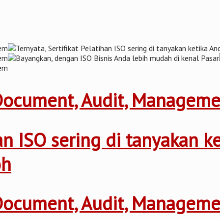
 Document, Audit, Managem
ihan ISO sering di tanyakan 
oh
 Document, Audit, Managem