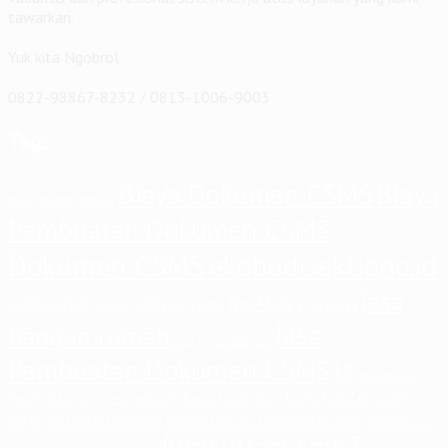
tawarkan.
Yuk kita Ngobrol
0822-98867-8232 / 0813-1006-9003
Tags
Biaya Dokumen CSMS
Biaya
audit internal
auditor
Pembuatan Dokumen CSMS
Dokumen CSMS
ekobudisektiono.id
jasa
iso 45001
iso 9001
IMPLEMENTASI
iso 14001
iso series
iso
Jasa
bangun rumah
jasa konsultan iso
Pembuatan Dokumen CSMS
k3
kebijakan k3
keselamatan
kesehatan kerja
Kesehatan dan Keselamatan Kerja
kerja
konsultan iso
konstruksi
konsultan
konsultan iso 9001
konsultan iso
konsultan smk3