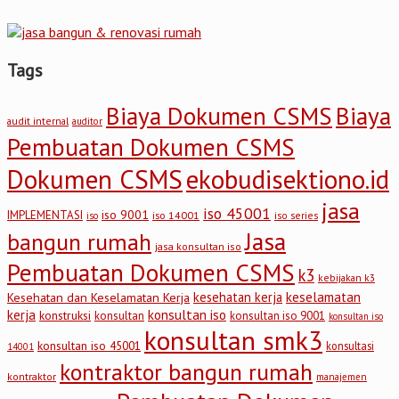
Tags
Biaya Dokumen CSMS
Biaya
audit internal
auditor
Pembuatan Dokumen CSMS
Dokumen CSMS
ekobudisektiono.id
jasa
iso 45001
iso 9001
IMPLEMENTASI
iso 14001
iso series
iso
Jasa
bangun rumah
jasa konsultan iso
Pembuatan Dokumen CSMS
k3
kebijakan k3
keselamatan
kesehatan kerja
Kesehatan dan Keselamatan Kerja
kerja
konsultan iso
konstruksi
konsultan
konsultan iso 9001
konsultan iso
konsultan smk3
konsultan iso 45001
konsultasi
14001
kontraktor bangun rumah
kontraktor
manajemen