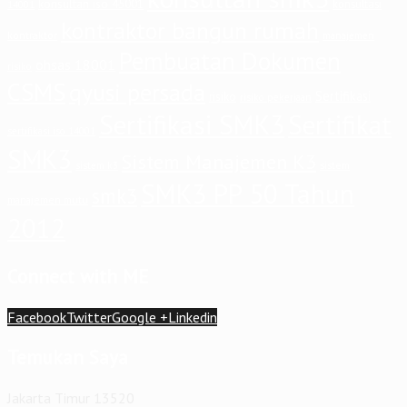
konsultan iso 45001
konsultasi
14001
kontraktor bangun rumah
kontraktor
manajemen
Pembuatan Dokumen
ohsas 18001
risiko
CSMS
qyusi persada
Sertifikasi
risiko
risiko pekerjaan
Sertifikasi SMK3
Sertifikat
sertifikasi iso 14001
SMK3
Sistem Manajemen K3
sistem
sistem k3
SMK3 PP 50 Tahun
smk3
manajemen mutu
2012
Connect with ME
Facebook
Twitter
Google +
Linkedin
Temukan Saya
Jakarta Timur 13520