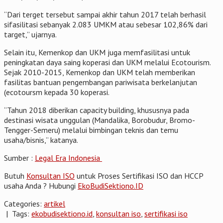
“Dari terget tersebut sampai akhir tahun 2017 telah berhasil
sifasilitasi sebanyak 2.083 UMKM atau sebesar 102,86% dari
target,” ujarnya.
Selain itu, Kemenkop dan UKM juga memfasilitasi untuk
peningkatan daya saing koperasi dan UKM melalui Ecotourism.
Sejak 2010-2015, Kemenkop dan UKM telah memberikan
fasilitas bantuan pengembangan pariwisata berkelanjutan
(ecotoursm kepada 30 koperasi.
“Tahun 2018 diberikan capacity building, khususnya pada
destinasi wisata unggulan (Mandalika, Borobudur, Bromo-
Tengger-Semeru) melalui bimbingan teknis dan temu
usaha/bisnis,” katanya.
Sumber :
Legal Era Indonesia
Butuh
Konsultan ISO
untuk Proses Sertifikasi ISO dan HCCP
usaha Anda ? Hubungi
EkoBudiSektiono.ID
Categories:
artikel
| Tags:
ekobudisektiono.id
,
konsultan iso
,
sertifikasi iso