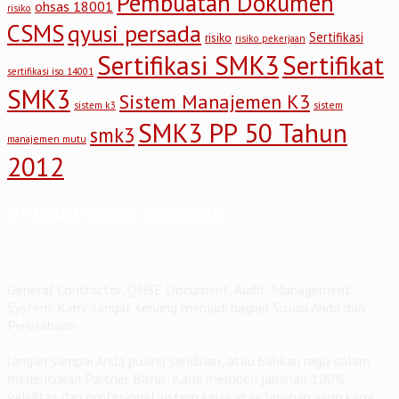
Pembuatan Dokumen
ohsas 18001
risiko
CSMS
qyusi persada
Sertifikasi
risiko
risiko pekerjaan
Sertifikasi SMK3
Sertifikat
sertifikasi iso 14001
SMK3
Sistem Manajemen K3
sistem
sistem k3
SMK3 PP 50 Tahun
smk3
manajemen mutu
2012
PT Qyusi Global Indonesia
General Contractor, QHSE Document, Audit, Management
System. Kami sangat senang menjadi bagian Solusi Anda dan
Perusahaan
Jangan sampai Anda pusing sendirian, atau bahkan ragu dalam
menentukan Partner Bisnis. Kami memberi jaminan 100%
validitas dan profesional sistem kerja atas layanan yang kami