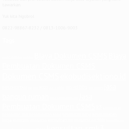
tawarkan.
Yuk kita Ngobrol
0822-98867-8232 / 0813-1006-9003
Tags
Biaya Dokumen CSMS
Biaya
audit internal
auditor
Pembuatan Dokumen CSMS
Dokumen CSMS
ekobudisektiono.id
jasa
iso 45001
iso 9001
IMPLEMENTASI
iso 14001
iso series
iso
Jasa
bangun rumah
jasa konsultan iso
Pembuatan Dokumen CSMS
k3
kebijakan k3
keselamatan
kesehatan kerja
Kesehatan dan Keselamatan Kerja
kerja
konsultan iso
konstruksi
konsultan
konsultan iso 9001
konsultan iso
konsultan smk3