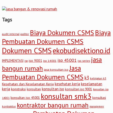
Tags
Biaya Dokumen CSMS
Biaya
audit internal
auditor
Pembuatan Dokumen CSMS
Dokumen CSMS
ekobudisektiono.id
jasa
iso 45001
iso 9001
IMPLEMENTASI
iso 14001
iso series
iso
Jasa
bangun rumah
jasa konsultan iso
Pembuatan Dokumen CSMS
k3
kebijakan k3
keselamatan
kesehatan kerja
Kesehatan dan Keselamatan Kerja
kerja
konsultan iso
konstruksi
konsultan
konsultan iso 9001
konsultan iso
konsultan smk3
konsultan iso 45001
konsultasi
14001
kontraktor bangun rumah
kontraktor
manajemen