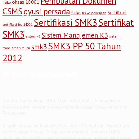
Pembuatan Dokumen
ohsas 18001
risiko
CSMS
qyusi persada
Sertifikasi
risiko
risiko pekerjaan
Sertifikasi SMK3
Sertifikat
sertifikasi iso 14001
SMK3
Sistem Manajemen K3
sistem
sistem k3
SMK3 PP 50 Tahun
smk3
manajemen mutu
2012
PT Qyusi Global Indonesia
General Contractor, QHSE Document, Audit, Management
System. Kami sangat senang menjadi bagian Solusi Anda dan
Perusahaan
Jangan sampai Anda pusing sendirian, atau bahkan ragu dalam
menentukan Partner Bisnis. Kami memberi jaminan 100%
validitas dan profesional sistem kerja atas layanan yang kami