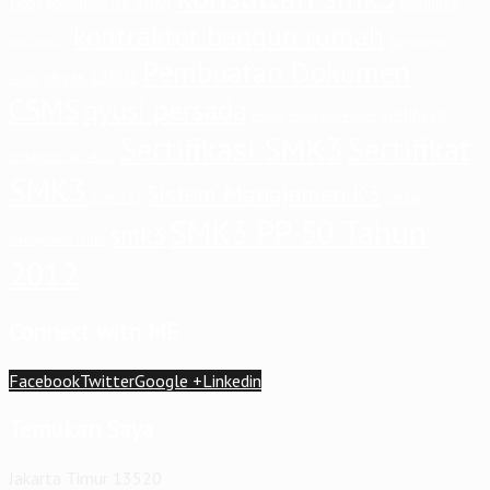
konsultan iso 45001
konsultasi
14001
kontraktor bangun rumah
kontraktor
manajemen
Pembuatan Dokumen
ohsas 18001
risiko
CSMS
qyusi persada
Sertifikasi
risiko
risiko pekerjaan
Sertifikasi SMK3
Sertifikat
sertifikasi iso 14001
SMK3
Sistem Manajemen K3
sistem
sistem k3
SMK3 PP 50 Tahun
smk3
manajemen mutu
2012
Connect with ME
Facebook
Twitter
Google +
Linkedin
Temukan Saya
Jakarta Timur 13520