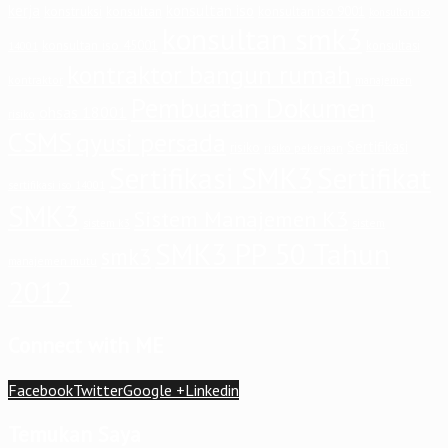
kerja
konsultan iso
konstruksi
konsultan
konsultan iso 9001
konsultan iso
konsultan smk3
konsultan iso 45001
konsultasi
14001
kontraktor bangun rumah
kontraktor
manajemen
Pembuatan Dokumen
ohsas 18001
risiko
CSMS
qyusi persada
Sertifikasi
risiko
risiko pekerjaan
Sertifikasi SMK3
Sertifikat
sertifikasi iso 14001
SMK3
Sistem Manajemen K3
sistem
sistem k3
SMK3 PP 50 Tahun
smk3
manajemen mutu
2012
Connect with ME
Facebook
Twitter
Google +
Linkedin
Temukan Saya