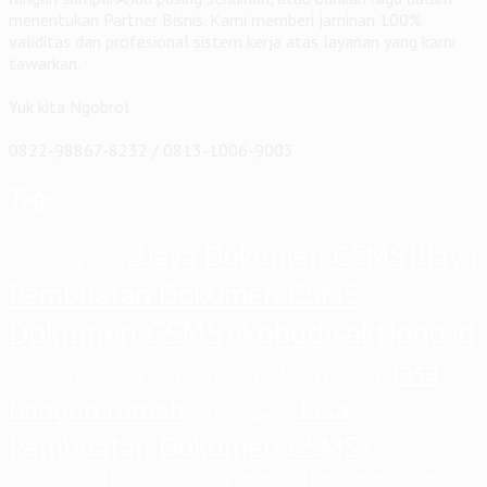
menentukan Partner Bisnis. Kami memberi jaminan 100%
validitas dan profesional sistem kerja atas layanan yang kami
tawarkan.
Yuk kita Ngobrol
0822-98867-8232 / 0813-1006-9003
Tags
Biaya Dokumen CSMS
Biaya
audit internal
auditor
Pembuatan Dokumen CSMS
Dokumen CSMS
ekobudisektiono.id
jasa
iso 45001
iso 9001
IMPLEMENTASI
iso 14001
iso series
iso
Jasa
bangun rumah
jasa konsultan iso
Pembuatan Dokumen CSMS
k3
kebijakan k3
keselamatan
kesehatan kerja
Kesehatan dan Keselamatan Kerja