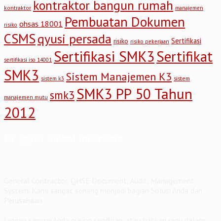
kontraktor bangun rumah
kontraktor
manajemen
Pembuatan Dokumen
ohsas 18001
risiko
CSMS
qyusi persada
Sertifikasi
risiko
risiko pekerjaan
Sertifikasi SMK3
Sertifikat
sertifikasi iso 14001
SMK3
Sistem Manajemen K3
sistem
sistem k3
SMK3 PP 50 Tahun
smk3
manajemen mutu
2012
PT Qyusi Global Indonesia
General Contractor, QHSE Document, Audit, Management
System. Kami sangat senang menjadi bagian Solusi Anda dan
Perusahaan
Jangan sampai Anda pusing sendirian, atau bahkan ragu dalam