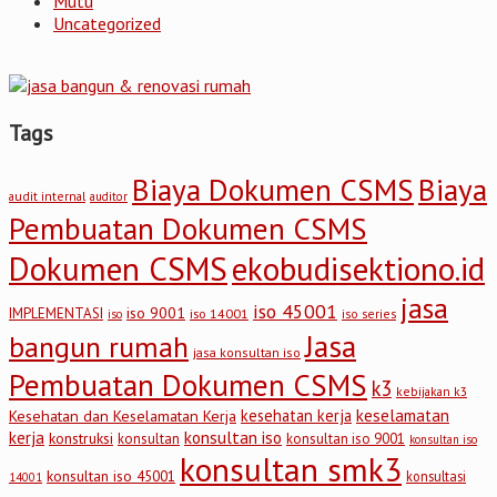
Mutu
Uncategorized
Tags
Biaya Dokumen CSMS
Biaya
audit internal
auditor
Pembuatan Dokumen CSMS
Dokumen CSMS
ekobudisektiono.id
jasa
iso 45001
iso 9001
IMPLEMENTASI
iso 14001
iso series
iso
Jasa
bangun rumah
jasa konsultan iso
Pembuatan Dokumen CSMS
k3
kebijakan k3
keselamatan
kesehatan kerja
Kesehatan dan Keselamatan Kerja
kerja
konsultan iso
konstruksi
konsultan
konsultan iso 9001
konsultan iso
konsultan smk3
konsultan iso 45001
konsultasi
14001