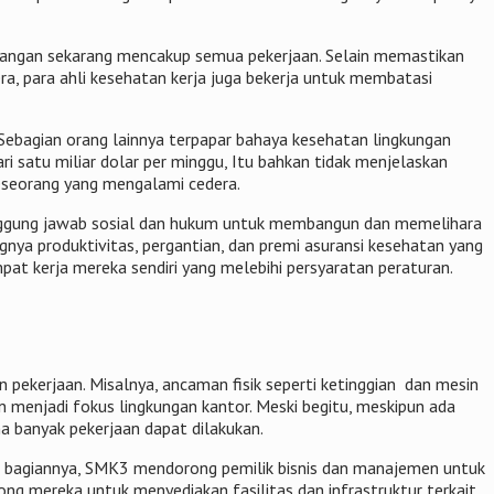
lapangan sekarang mencakup semua pekerjaan. Selain memastikan
a, para ahli kesehatan kerja juga bekerja untuk membatasi
Sebagian orang lainnya terpapar bahaya kesehatan lingkungan
i satu miliar dolar per minggu, Itu bahkan tidak menjelaskan
seseorang yang mengalami cedera.
tanggung jawab sosial dan hukum untuk membangun dan memelihara
ya produktivitas, pergantian, dan premi asuransi kesehatan yang
pat kerja mereka sendiri yang melebihi persyaratan peraturan.
n pekerjaan. Misalnya, ancaman fisik seperti ketinggian dan mesin
n menjadi fokus lingkungan kantor. Meski begitu, meskipun ada
a banyak pekerjaan dapat dilakukan.
k bagiannya, SMK3 mendorong pemilik bisnis dan manajemen untuk
ng mereka untuk menyediakan fasilitas dan infrastruktur terkait