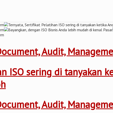
 Document, Audit, Managem
ihan ISO sering di tanyakan 
oh
 Document, Audit, Managem