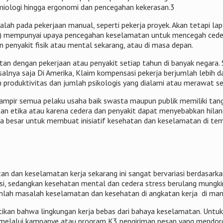
demiologi hingga ergonomi dan pencegahan kekerasan.3
alah pada pekerjaan manual, seperti pekerja proyek. Akan tetapi 
oran) mempunyai upaya pencegahan keselamatan untuk mencegah ceder
penyakit fisik atau mental sekarang, atau di masa depan.
an dengan pekerjaan atau penyakit setiap tahun di banyak negara. 
lnya saja Di Amerika, Klaim kompensasi pekerja berjumlah lebih dar
an produktivitas dan jumlah psikologis yang dialami atau merawat 
, hampir semua pelaku usaha baik swasta maupun publik memiliki 
 etika atau karena cedera dan penyakit dapat menyebabkan hilangn
aha besar untuk membuat inisiatif kesehatan dan keselamatan di tem
an dan keselamatan kerja sekarang ini sangat bervariasi berdasarka
ksi, sedangkan kesehatan mental dan cedera stress berulang mungki
umlah masalah keselamatan dan kesehatan di angkatan kerja di man
kan bahwa lingkungan kerja bebas dari bahaya keselamatan. Untu
s melalui kampanye atau program K3 pengiriman pesan yang mendoro