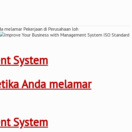
ent System
ketika Anda melamar
ent System