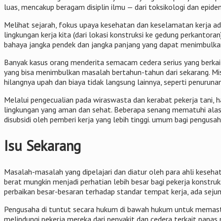
luas, mencakup beragam disiplin ilmu — dari toksikologi dan epi
Melihat sejarah, fokus upaya kesehatan dan keselamatan kerja ad
lingkungan kerja kita (dari lokasi konstruksi ke gedung perkant
bahaya jangka pendek dan jangka panjang yang dapat menimbulkan 
Banyak kasus orang menderita semacam cedera serius yang berkait
yang bisa menimbulkan masalah bertahun-tahun dari sekarang. Misa
hilangnya upah dan biaya tidak langsung lainnya, seperti penurun
Melalui pengecualian pada wiraswasta dan kerabat pekerja tani
lingkungan yang aman dan sehat. Beberapa senang mematuhi alasan
disubsidi oleh pemberi kerja yang lebih tinggi. umum bagi pengus
Isu Sekarang
Masalah-masalah yang dipelajari dan diatur oleh para ahli kesehat
berat mungkin menjadi perhatian lebih besar bagi pekerja konstru
perbaikan besar-besaran terhadap standar tempat kerja, ada sej
Pengusaha di tuntut secara hukum di bawah hukum untuk memasti
melindungi pekerja mereka dari penyakit dan cedera terkait pana