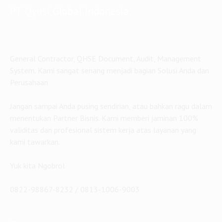
PT Qyusi Global Indonesia
General Contractor, QHSE Document, Audit, Management
System. Kami sangat senang menjadi bagian Solusi Anda dan
Perusahaan
Jangan sampai Anda pusing sendirian, atau bahkan ragu dalam
menentukan Partner Bisnis. Kami memberi jaminan 100%
validitas dan profesional sistem kerja atas layanan yang
kami tawarkan.
Yuk kita Ngobrol
0822-98867-8232 / 0813-1006-9003