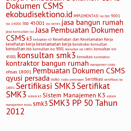
Dokumen CSMS
ekobudisektiono.id
iso 9001
IMPLEMENTASI
iso
jasa bangun rumah
iso 45001
iso 14001
iso series
Jasa Pembuatan Dokumen
jasa konsultan iso
CSMS
k3
Kesehatan dan Keselamatan Kerja
kebijakan k3
keselamatan kerja
kesehatan kerja
konstruksi
konsultan
konsultan iso
konsultan iso
konsultan iso 9001
konsultan iso 14001
konsultan smk3
45001
konsultasi
kontraktor
kontraktor bangun rumah
manajemen risiko
Pembuatan Dokumen CSMS
ohsas 18001
qyusi persada
Sertifikasi
risiko
risiko pekerjaan
sertifikasi iso
Sertifikasi SMK3
Sertifikat
14001
SMK3
Sistem Manajemen K3
sistem
sistem k3
SMK3 PP 50 Tahun
smk3
manajemen mutu
2012