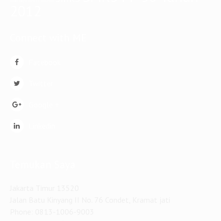
2012
Connect with ME
Facebook
Twitter
Google +
Linkedin
Temukan Saya
Jakarta Timur 13520
Jalan Batu Kinyang II No. 76 Condet, Kramat jati
Phone: 0813-1006-9003