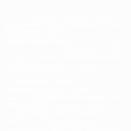
Tags
Biaya Dokumen CSMS
audit internal
auditor
Biaya Pembuatan Dokumen CSMS
Dokumen CSMS
ekobudisektiono.id
iso 9001
IMPLEMENTASI
iso
jasa bangun rumah
iso 45001
iso 14001
iso series
Jasa Pembuatan Dokumen
jasa konsultan iso
CSMS
k3
Kesehatan dan Keselamatan Kerja
kebijakan k3
keselamatan kerja
kesehatan kerja
konstruksi
konsultan
konsultan iso
konsultan iso
konsultan iso 9001
konsultan iso 14001
konsultan smk3
45001
konsultasi
kontraktor
kontraktor bangun rumah
manajemen risiko
Pembuatan Dokumen CSMS
ohsas 18001
qyusi persada
Sertifikasi
risiko
risiko pekerjaan
sertifikasi iso
Sertifikasi SMK3
Sertifikat
14001
SMK3
Sistem Manajemen K3
sistem
sistem k3
SMK3 PP 50 Tahun
smk3
manajemen mutu