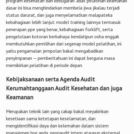
program kesehatan dan kebugaran. adat pelatihan keamanan
dasar ini bisa menghindarkan membela jiwa jikalau terjadi
status darurat, dan juga menyelamatkan malapateka
kebahagiaan lebih lanjut. model training lainnya termasuk
penerapan ppe yang benar, kebahagiaan forklift, serta
pengelolaan kotoran berbahaya. kendatipun osha enggak
membutuhkan pemilihan dari segenap model pelatihan, ini
yaitu pengamalan jempolan bakal mengabadikan
penyimpanan — pemberitahuan ini dapat berguna masa
memikirkan pelatihan di periode depan.
Kebijaksanaan serta Agenda Audit
Kerumahtanggaan Audit Kesehatan dan juga
Keamanan
Merupakan teknik lain yang cakap bakal meyakinkan
kesetiaan sama ketetapan keselamatan, dan
mengidentifikasi daya dan kelemahan dalam sistem
manajemen hse anda. pengaudit intern ataupun eksternal