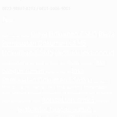
0822-98867-8232 / 0813-1006-9003
Tags
Biaya Dokumen CSMS
Biaya
audit internal
auditor
Pembuatan Dokumen CSMS
Dokumen CSMS
ekobudisektiono.id
jasa
iso 45001
iso 9001
IMPLEMENTASI
iso 14001
iso series
iso
Jasa
bangun rumah
jasa konsultan iso
Pembuatan Dokumen CSMS
k3
kebijakan k3
keselamatan
kesehatan kerja
Kesehatan dan Keselamatan Kerja
kerja
konsultan iso
konstruksi
konsultan
konsultan iso 9001
konsultan iso
konsultan smk3
konsultan iso 45001
konsultasi
14001
kontraktor bangun rumah
kontraktor
manajemen