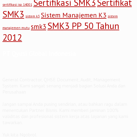
Sertifikasi SMK3
Sertifikat
sertifikasi iso 14001
SMK3
Sistem Manajemen K3
sistem
sistem k3
SMK3 PP 50 Tahun
smk3
manajemen mutu
2012
PT Qyusi Global Indonesia
General Contractor, QHSE Document, Audit, Management
System. Kami sangat senang menjadi bagian Solusi Anda dan
Perusahaan
Jangan sampai Anda pusing sendirian, atau bahkan ragu dalam
menentukan Partner Bisnis. Kami memberi jaminan 100%
validitas dan profesional sistem kerja atas layanan yang kami
tawarkan.
Yuk kita Ngobrol