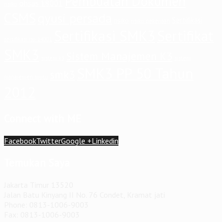
Pembuatan Dokumen
ohsas 18001
risiko
CSMS
qyusi persada
Sertifikasi
risiko
risiko pekerjaan
Sertifikasi SMK3
Sertifikat
sertifikasi iso 14001
SMK3
Sistem Manajemen K3
sistem
sistem k3
SMK3 PP 50 Tahun
smk3
manajemen mutu
2012
Connect with ME
Facebook
Twitter
Google +
Linkedin
Temukan Saya
Jakarta Timur 13520
Jalan Batu Kinyang II No. 76 Condet, Kramat jati
Phone: 0813-1006-9003
Fax: 0813-1006-9003