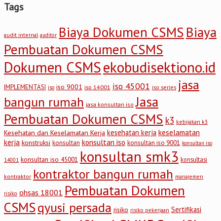
Tags
Biaya Dokumen CSMS
Biaya
audit internal
auditor
Pembuatan Dokumen CSMS
Dokumen CSMS
ekobudisektiono.id
jasa
iso 45001
iso 9001
IMPLEMENTASI
iso 14001
iso series
iso
Jasa
bangun rumah
jasa konsultan iso
Pembuatan Dokumen CSMS
k3
kebijakan k3
keselamatan
kesehatan kerja
Kesehatan dan Keselamatan Kerja
kerja
konsultan iso
konstruksi
konsultan
konsultan iso 9001
konsultan iso
konsultan smk3
konsultan iso 45001
konsultasi
14001
kontraktor bangun rumah
kontraktor
manajemen
Pembuatan Dokumen
ohsas 18001
risiko
CSMS
qyusi persada
Sertifikasi
risiko
risiko pekerjaan