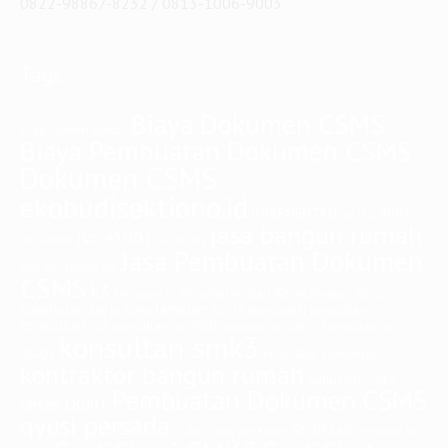
0822-98867-8232 / 0813-1006-9003
Tags
Biaya Dokumen CSMS
audit internal
auditor
Biaya Pembuatan Dokumen CSMS
Dokumen CSMS
ekobudisektiono.id
iso 9001
IMPLEMENTASI
iso
jasa bangun rumah
iso 45001
iso 14001
iso series
Jasa Pembuatan Dokumen
jasa konsultan iso
CSMS
k3
Kesehatan dan Keselamatan Kerja
kebijakan k3
keselamatan kerja
kesehatan kerja
konstruksi
konsultan
konsultan iso
konsultan iso
konsultan iso 9001
konsultan iso 14001
konsultan smk3
45001
konsultasi
kontraktor
kontraktor bangun rumah
manajemen risiko
Pembuatan Dokumen CSMS
ohsas 18001
qyusi persada
Sertifikasi
risiko
risiko pekerjaan
sertifikasi iso