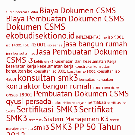
Biaya Dokumen CSMS
audit internal
auditor
Biaya Pembuatan Dokumen CSMS
Dokumen CSMS
ekobudisektiono.id
iso 9001
IMPLEMENTASI
iso
jasa bangun rumah
iso 45001
iso 14001
iso series
Jasa Pembuatan Dokumen
jasa konsultan iso
CSMS
k3
Kesehatan dan Keselamatan Kerja
kebijakan k3
keselamatan kerja
kesehatan kerja
konstruksi
konsultan
konsultan iso
konsultan iso
konsultan iso 9001
konsultan iso 14001
konsultan smk3
45001
konsultasi
kontraktor
kontraktor bangun rumah
manajemen risiko
Pembuatan Dokumen CSMS
ohsas 18001
qyusi persada
Sertifikasi
risiko
risiko pekerjaan
sertifikasi iso
Sertifikasi SMK3
Sertifikat
14001
SMK3
Sistem Manajemen K3
sistem
sistem k3
SMK3 PP 50 Tahun
smk3
manajemen mutu