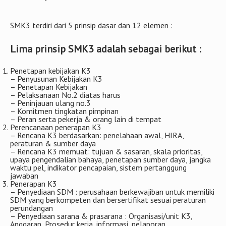
SMK3 terdiri dari 5 prinsip dasar dan 12 elemen :
Lima prinsip SMK3 adalah sebagai berikut :
Penetapan kebijakan K3
– Penyusunan Kebijakan K3
– Penetapan Kebijakan
– Pelaksanaan No.2 diatas harus
– Peninjauan ulang no.3
– Komitmen tingkatan pimpinan
– Peran serta pekerja & orang lain di tempat
Perencanaan penerapan K3
– Rencana K3 berdasarkan: penelahaan awal, HIRA,
peraturan & sumber daya
– Rencana K3 memuat: tujuan & sasaran, skala prioritas,
upaya pengendalian bahaya, penetapan sumber daya, jangka
waktu pel, indikator pencapaian, sistem pertanggung
jawaban
Penerapan K3
– Penyediaan SDM : perusahaan berkewajiban untuk memiliki
SDM yang berkompeten dan bersertifikat sesuai peraturan
perundangan
– Penyediaan sarana & prasarana : Organisasi/unit K3,
Anggaran, Prosedur kerja, informasi, pelaporan,