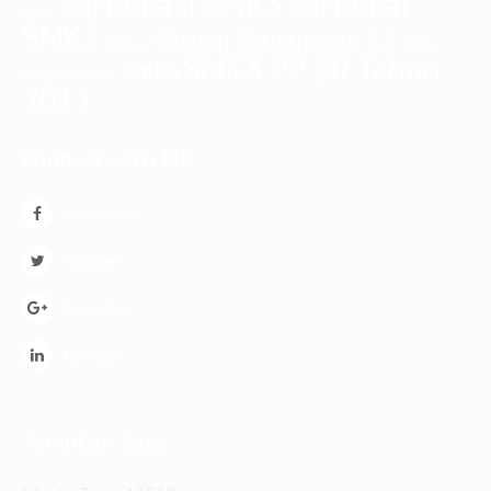
Sertifikasi SMK3
Sertifikat
14001
SMK3
Sistem Manajemen K3
sistem
sistem k3
SMK3 PP 50 Tahun
smk3
manajemen mutu
2012
Connect with ME
Facebook
Twitter
Google +
Linkedin
Temukan Saya