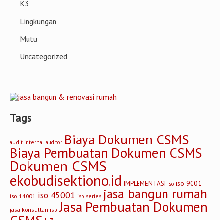
K3
Lingkungan
Mutu
Uncategorized
Tags
Biaya Dokumen CSMS
audit internal
auditor
Biaya Pembuatan Dokumen CSMS
Dokumen CSMS
ekobudisektiono.id
iso 9001
IMPLEMENTASI
iso
jasa bangun rumah
iso 45001
iso 14001
iso series
Jasa Pembuatan Dokumen
jasa konsultan iso
CSMS