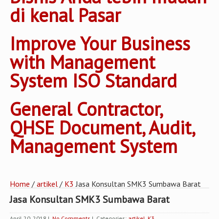
di kenal Pasar
Improve Your Business
with Management
System ISO Standard
General Contractor,
QHSE Document, Audit,
Management System
Home
/
artikel
/
K3
Jasa Konsultan SMK3 Sumbawa Barat
Jasa Konsultan SMK3 Sumbawa Barat
April 20, 2018
|
No Comments
| Categories:
artikel
,
K3