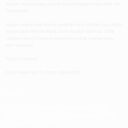
System. Kami sangat senang menjadi bagian Solusi Anda dan
Perusahaan
Jangan sampai Anda pusing sendirian, atau bahkan ragu dalam
menentukan Partner Bisnis. Kami memberi jaminan 100%
validitas dan profesional sistem kerja atas layanan yang
kami tawarkan.
Yuk kita Ngobrol
0822-98867-8232 / 0813-1006-9003
Tags
Biaya Dokumen CSMS
audit internal
auditor
Biaya Pembuatan Dokumen CSMS
Dokumen CSMS