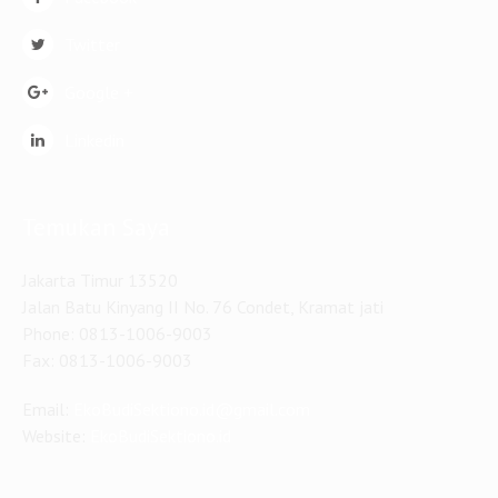
Twitter
Google +
Linkedin
Temukan Saya
Jakarta Timur 13520
Jalan Batu Kinyang II No. 76 Condet, Kramat jati
Phone: 0813-1006-9003
Fax: 0813-1006-9003
Email:
EkoBudiSektiono.id@gmail.com
Website:
EkoBudiSektiono.id