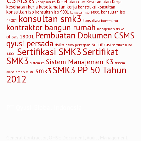
k3
Kesehatan dan Keselamatan Kerja
kebijakan k3
keselamatan kerja
kesehatan kerja
konstruksi
konsultan
konsultan iso
konsultan iso
konsultan iso 9001
konsultan iso 14001
konsultan smk3
45001
konsultasi
kontraktor
kontraktor bangun rumah
manajemen risiko
Pembuatan Dokumen CSMS
ohsas 18001
qyusi persada
Sertifikasi
risiko
risiko pekerjaan
sertifikasi iso
Sertifikasi SMK3
Sertifikat
14001
SMK3
Sistem Manajemen K3
sistem
sistem k3
SMK3 PP 50 Tahun
smk3
manajemen mutu
2012
PT Qyusi Global Indonesia
General Contractor, QHSE Document, Audit, Management