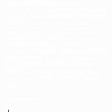
ekobudisektiono.id
iso 9001
IMPLEMENTASI
iso
jasa bangun rumah
iso 45001
iso 14001
iso series
Jasa Pembuatan Dokumen
jasa konsultan iso
CSMS
k3
Kesehatan dan Keselamatan Kerja
kebijakan k3
keselamatan kerja
kesehatan kerja
konstruksi
konsultan
konsultan iso
konsultan iso
konsultan iso 9001
konsultan iso 14001
konsultan smk3
45001
konsultasi
kontraktor
kontraktor bangun rumah
manajemen risiko
Pembuatan Dokumen CSMS
ohsas 18001
qyusi persada
Sertifikasi
risiko
risiko pekerjaan
sertifikasi iso
Sertifikasi SMK3
Sertifikat
14001
SMK3
Sistem Manajemen K3
sistem
sistem k3
SMK3 PP 50 Tahun
smk3
manajemen mutu
2012
Connect with ME
Facebook