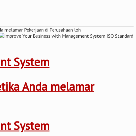
ent System
ketika Anda melamar
ent System