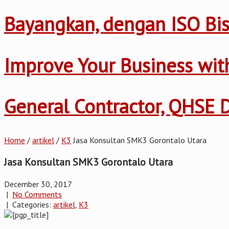
Bayangkan, dengan ISO Bis
Improve Your Business wi
General Contractor, QHSE
Home
/
artikel
/
K3
Jasa Konsultan SMK3 Gorontalo Utara
Jasa Konsultan SMK3 Gorontalo Utara
December 30, 2017
|
No Comments
| Categories:
artikel
,
K3