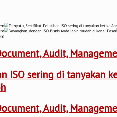
 Document, Audit, Managem
ihan ISO sering di tanyakan 
oh
 Document, Audit, Managem