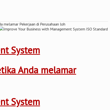
ent System
ketika Anda melamar
ent System