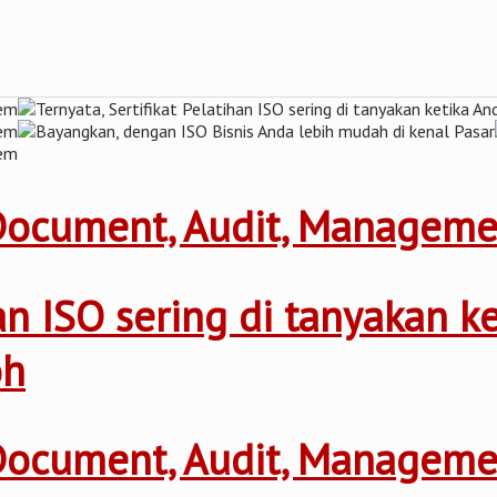
 Document, Audit, Managem
ihan ISO sering di tanyakan 
oh
 Document, Audit, Managem