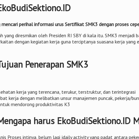
EkoBudiSektiono.ID
encari perihal informasi urus Sertifikat SMK3 dengan proses cepe
ah yang diresmikan oleh Presiden RI SBY di kala itu. SMK3 menjadi
kaitan dengan kegiatan kerja guna terciptanya suasana kerja yang 
 Tujuan Penerapan SMK3
atan kerja yang terencana, terukur, terstruktur, dan terintegrasi
bat kerja dengan melibatkan unsur manajemen puncak, pekerja/buruh
untuk mendorong produktivitas K3
Mengapa harus EkoBudiSektiono.ID M
nis Proses intinya, belum lagi jdaily activity yang padat antara p