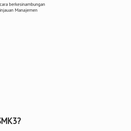
ecara berkesinambungan
Tinjauan Manajemen
 SMK3?