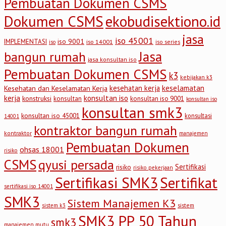
Pembuatan Dokumen CSMS
Dokumen CSMS
ekobudisektiono.id
jasa
iso 45001
iso 9001
IMPLEMENTASI
iso 14001
iso series
iso
Jasa
bangun rumah
jasa konsultan iso
Pembuatan Dokumen CSMS
k3
kebijakan k3
keselamatan
kesehatan kerja
Kesehatan dan Keselamatan Kerja
kerja
konsultan iso
konstruksi
konsultan
konsultan iso 9001
konsultan iso
konsultan smk3
konsultan iso 45001
konsultasi
14001
kontraktor bangun rumah
kontraktor
manajemen
Pembuatan Dokumen
ohsas 18001
risiko
CSMS
qyusi persada
Sertifikasi
risiko
risiko pekerjaan
Sertifikasi SMK3
Sertifikat
sertifikasi iso 14001
SMK3
Sistem Manajemen K3
sistem
sistem k3
SMK3 PP 50 Tahun
smk3
manajemen mutu