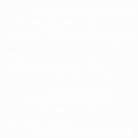
Biaya Dokumen CSMS
Biaya
audit internal
auditor
Pembuatan Dokumen CSMS
Dokumen CSMS
ekobudisektiono.id
jasa
iso 45001
iso 9001
IMPLEMENTASI
iso 14001
iso series
iso
Jasa
bangun rumah
jasa konsultan iso
Pembuatan Dokumen CSMS
k3
kebijakan k3
keselamatan
kesehatan kerja
Kesehatan dan Keselamatan Kerja
kerja
konsultan iso
konstruksi
konsultan
konsultan iso 9001
konsultan iso
konsultan smk3
konsultan iso 45001
konsultasi
14001
kontraktor bangun rumah
kontraktor
manajemen
Pembuatan Dokumen
ohsas 18001
risiko
CSMS
qyusi persada
Sertifikasi
risiko
risiko pekerjaan
Sertifikasi SMK3
Sertifikat
sertifikasi iso 14001