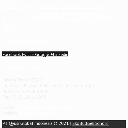
SMK3
Sistem Manajemen K3
sistem
sistem k3
SMK3 PP 50 Tahun
smk3
manajemen mutu
2012
Connect with ME
Facebook
Twitter
Google +
Linkedin
Temukan Saya
Jakarta Timur 13520
Jalan Batu Kinyang II No. 76 Condet, Kramat jati
Phone: 0813-1006-9003
Fax: 0813-1006-9003
Email:
EkoBudiSektiono.id@gmail.com
Website:
EkoBudiSektiono.id
PT Qyusi Global Indonesia © 2021 |
EkoBudiSektiono.id