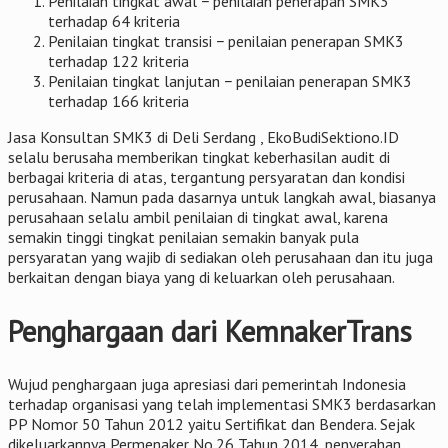
Penilaian tingkat awal − penilaian penerapan SMK3
terhadap 64 kriteria
Penilaian tingkat transisi − penilaian penerapan SMK3
terhadap 122 kriteria
Penilaian tingkat lanjutan − penilaian penerapan SMK3
terhadap 166 kriteria
Jasa Konsultan SMK3 di Deli Serdang , EkoBudiSektiono.ID
selalu berusaha memberikan tingkat keberhasilan audit di
berbagai kriteria di atas, tergantung persyaratan dan kondisi
perusahaan. Namun pada dasarnya untuk langkah awal, biasanya
perusahaan selalu ambil penilaian di tingkat awal, karena
semakin tinggi tingkat penilaian semakin banyak pula
persyaratan yang wajib di sediakan oleh perusahaan dan itu juga
berkaitan dengan biaya yang di keluarkan oleh perusahaan.
Penghargaan dari KemnakerTrans
Wujud penghargaan juga apresiasi dari pemerintah Indonesia
terhadap organisasi yang telah implementasi SMK3 berdasarkan
PP Nomor 50 Tahun 2012 yaitu Sertifikat dan Bendera. Sejak
dikeluarkannya Permenaker No.26 Tahun 2014, penyerahan