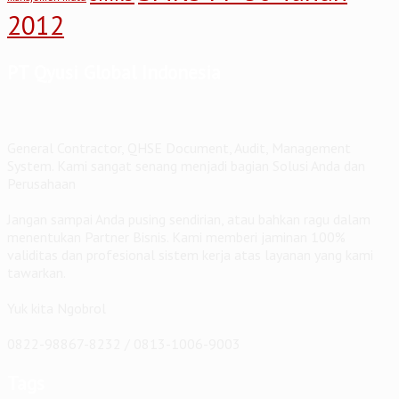
2012
PT Qyusi Global Indonesia
General Contractor, QHSE Document, Audit, Management
System. Kami sangat senang menjadi bagian Solusi Anda dan
Perusahaan
Jangan sampai Anda pusing sendirian, atau bahkan ragu dalam
menentukan Partner Bisnis. Kami memberi jaminan 100%
validitas dan profesional sistem kerja atas layanan yang kami
tawarkan.
Yuk kita Ngobrol
0822-98867-8232 / 0813-1006-9003
Tags