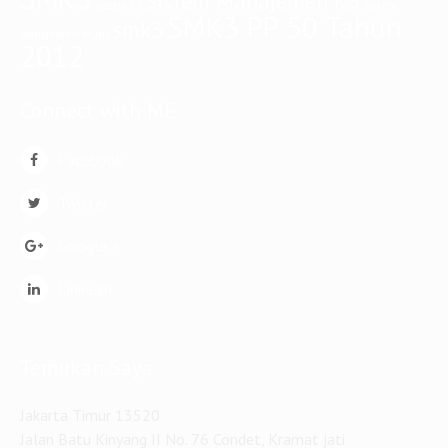
Sistem Manajemen K3
sistem
sistem k3
SMK3 PP 50 Tahun
smk3
manajemen mutu
2012
Connect with ME
Facebook
Twitter
Google +
Linkedin
Temukan Saya
Jakarta Timur 13520
Jalan Batu Kinyang II No. 76 Condet, Kramat jati