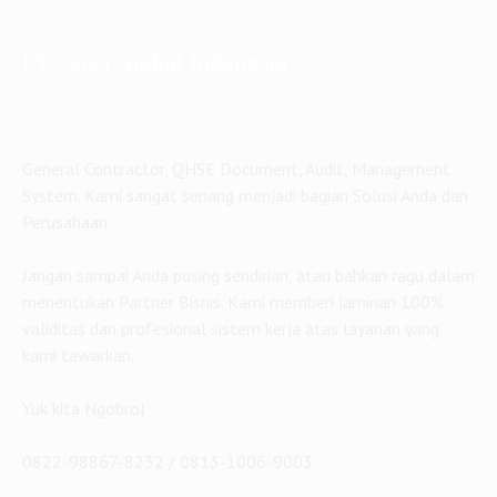
PT Qyusi Global Indonesia
General Contractor, QHSE Document, Audit, Management
System. Kami sangat senang menjadi bagian Solusi Anda dan
Perusahaan
Jangan sampai Anda pusing sendirian, atau bahkan ragu dalam
menentukan Partner Bisnis. Kami memberi jaminan 100%
validitas dan profesional sistem kerja atas layanan yang
kami tawarkan.
Yuk kita Ngobrol
0822-98867-8232 / 0813-1006-9003