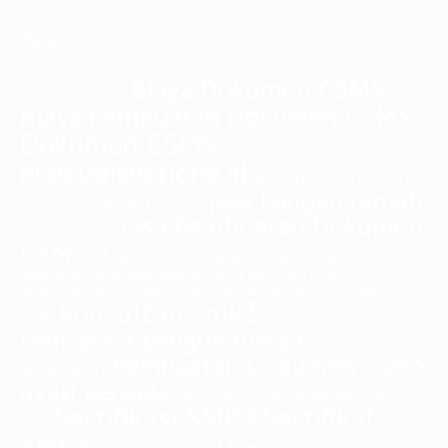
Tags
Biaya Dokumen CSMS
audit internal
auditor
Biaya Pembuatan Dokumen CSMS
Dokumen CSMS
ekobudisektiono.id
iso 9001
IMPLEMENTASI
iso
jasa bangun rumah
iso 45001
iso 14001
iso series
Jasa Pembuatan Dokumen
jasa konsultan iso
CSMS
k3
Kesehatan dan Keselamatan Kerja
kebijakan k3
keselamatan kerja
kesehatan kerja
konstruksi
konsultan
konsultan iso
konsultan iso
konsultan iso 9001
konsultan iso 14001
konsultan smk3
45001
konsultasi
kontraktor
kontraktor bangun rumah
manajemen risiko
Pembuatan Dokumen CSMS
ohsas 18001
qyusi persada
Sertifikasi
risiko
risiko pekerjaan
sertifikasi iso
Sertifikasi SMK3
Sertifikat
14001
SMK3