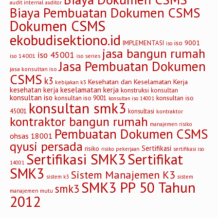
audit internal
auditor
Biaya Pembuatan Dokumen CSMS
Dokumen CSMS
ekobudisektiono.id
iso 9001
IMPLEMENTASI
iso
jasa bangun rumah
iso 45001
iso 14001
iso series
Jasa Pembuatan Dokumen
jasa konsultan iso
CSMS
k3
Kesehatan dan Keselamatan Kerja
kebijakan k3
keselamatan kerja
kesehatan kerja
konstruksi
konsultan
konsultan iso
konsultan iso
konsultan iso 9001
konsultan iso 14001
konsultan smk3
45001
konsultasi
kontraktor
kontraktor bangun rumah
manajemen risiko
Pembuatan Dokumen CSMS
ohsas 18001
qyusi persada
Sertifikasi
risiko
risiko pekerjaan
sertifikasi iso
Sertifikasi SMK3
Sertifikat
14001
SMK3
Sistem Manajemen K3
sistem
sistem k3
SMK3 PP 50 Tahun
smk3
manajemen mutu
2012