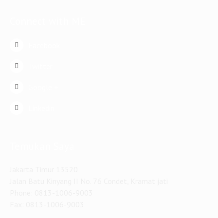
Connect with ME
Facebook
Twitter
Google +
Linkedin
Temukan Saya
Jakarta Timur 13520
Jalan Batu Kinyang II No. 76 Condet, Kramat jati
Phone: 0813-1006-9003
Fax: 0813-1006-9003