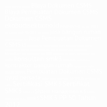
Biaya Dokumen CSMS
audit internal
auditor
Biaya Pembuatan Dokumen CSMS
Dokumen CSMS
ekobudisektiono.id
iso 9001
IMPLEMENTASI
iso
jasa bangun rumah
iso 45001
iso 14001
iso series
Jasa Pembuatan Dokumen
jasa konsultan iso
CSMS
k3
Kesehatan dan Keselamatan Kerja
kebijakan k3
keselamatan kerja
kesehatan kerja
konstruksi
konsultan
konsultan iso
konsultan iso
konsultan iso 9001
konsultan iso 14001
konsultan smk3
45001
konsultasi
kontraktor
kontraktor bangun rumah
manajemen risiko
Pembuatan Dokumen CSMS
ohsas 18001
qyusi persada
Sertifikasi
risiko
risiko pekerjaan
sertifikasi iso
Sertifikasi SMK3
Sertifikat
14001
SMK3
Sistem Manajemen K3
sistem
sistem k3
SMK3 PP 50 Tahun
smk3
manajemen mutu
2012