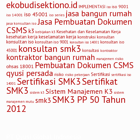
ekobudisektiono.id
iso 9001
IMPLEMENTASI
iso
jasa bangun rumah
iso 45001
iso 14001
iso series
Jasa Pembuatan Dokumen
jasa konsultan iso
CSMS
k3
Kesehatan dan Keselamatan Kerja
kebijakan k3
keselamatan kerja
kesehatan kerja
konstruksi
konsultan
konsultan iso
konsultan iso
konsultan iso 9001
konsultan iso 14001
konsultan smk3
45001
konsultasi
kontraktor
kontraktor bangun rumah
manajemen risiko
Pembuatan Dokumen CSMS
ohsas 18001
qyusi persada
Sertifikasi
risiko
risiko pekerjaan
sertifikasi iso
Sertifikasi SMK3
Sertifikat
14001
SMK3
Sistem Manajemen K3
sistem
sistem k3
SMK3 PP 50 Tahun
smk3
manajemen mutu
2012
PT Qyusi Global Indonesia