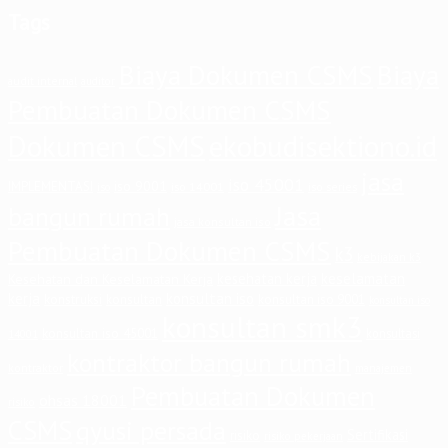
Tags
Biaya Dokumen CSMS
Biaya
audit internal
auditor
Pembuatan Dokumen CSMS
Dokumen CSMS
ekobudisektiono.id
jasa
iso 45001
iso 9001
IMPLEMENTASI
iso 14001
iso series
iso
Jasa
bangun rumah
jasa konsultan iso
Pembuatan Dokumen CSMS
k3
kebijakan k3
keselamatan
kesehatan kerja
Kesehatan dan Keselamatan Kerja
kerja
konsultan iso
konstruksi
konsultan
konsultan iso 9001
konsultan iso
konsultan smk3
konsultan iso 45001
konsultasi
14001
kontraktor bangun rumah
kontraktor
manajemen
Pembuatan Dokumen
ohsas 18001
risiko
CSMS
qyusi persada
Sertifikasi
risiko
risiko pekerjaan