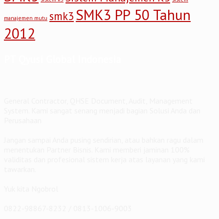
SMK3 PP 50 Tahun
smk3
manajemen mutu
2012
PT Qyusi Global Indonesia
General Contractor, QHSE Document, Audit, Management
System. Kami sangat senang menjadi bagian Solusi Anda dan
Perusahaan
Jangan sampai Anda pusing sendirian, atau bahkan ragu dalam
menentukan Partner Bisnis. Kami memberi jaminan 100%
validitas dan profesional sistem kerja atas layanan yang kami
tawarkan.
Yuk kita Ngobrol
0822-98867-8232 / 0813-1006-9003