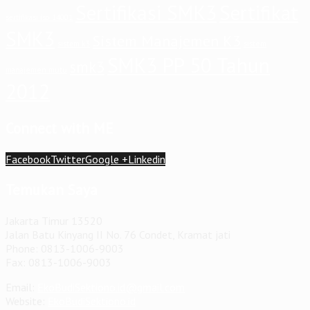
Sertifikasi SMK3
Sertifikat
sertifikasi iso 14001
SMK3
Sistem Manajemen K3
sistem
sistem k3
SMK3 PP 50 Tahun
smk3
manajemen mutu
2012
Connect with ME
Facebook
Twitter
Google +
Linkedin
Temukan Saya
Jakarta Timur 13520
Jalan Batu Kinyang II No. 76 Condet, Kramat jati
Phone: 0813-1006-9003
Fax: 0813-1006-9003
Email:
EkoBudiSektiono.id@gmail.com
Website:
EkoBudiSektiono.id