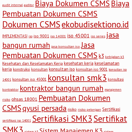
Biaya Dokumen CSMS
Biaya
audit internal
auditor
Pembuatan Dokumen CSMS
Dokumen CSMS
ekobudisektiono.id
jasa
iso 45001
iso 9001
IMPLEMENTASI
iso 14001
iso series
iso
Jasa
bangun rumah
jasa konsultan iso
Pembuatan Dokumen CSMS
k3
kebijakan k3
keselamatan
kesehatan kerja
Kesehatan dan Keselamatan Kerja
kerja
konsultan iso
konstruksi
konsultan
konsultan iso 9001
konsultan iso
konsultan smk3
konsultan iso 45001
konsultasi
14001
kontraktor bangun rumah
kontraktor
manajemen
Pembuatan Dokumen
ohsas 18001
risiko
CSMS
qyusi persada
Sertifikasi
risiko
risiko pekerjaan
Sertifikasi SMK3
Sertifikat
sertifikasi iso 14001
SMK3
Sistem Manajemen K3
sistem
sistem k3