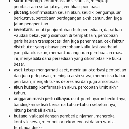
surat berharga.
konfirmasikan sekuritas, mengkaji
pembicaraan selanjutnya, verifikasi poin pasar.
piutang.
konfirmasikan selisih akun, selidiki pengumpulan
berikutnya, percobaan perdagangan akhir tahun, dan juga
jalan penghentian.
inventaris.
amati penjumlahan fisik persediaan, dapatkan
validasi bekal yang disimpan di tempat lain, percobaan
garis haluan transportasi dan juga penerimaan, cek faktur
distributor yang dibayar, percobaan kalkulasi overhead
yang dialokasikan, memantau anggaran pembuatan masa
ini, menyelidiki dana persediaan yang dikompilasi ke buku
besar.
aset tetap
. mengamati aset, meninjau otorisasi pembelian
dan juga pelepasan, meninjau arsip sewa, memeriksa kabar
penilaian, mengali tukas depresiasi dan juga amortisasi.
akun hutang.
konfirmasikan akun, percobaan limit akhir
tahun.
anggaran masih perlu dibayar.
usut pembayaran berikutnya,
bandingkan selisih bersama tahun-tahun sebelumnya,
hitung kembali akrual.
hutang.
validasi dengan pemberi pinjaman, meneroka
kontrak sewa, memonitor rekomendasi dalam warta
lembaga direksi.