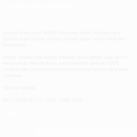
PT Qyusi Global Indonesia
General Contractor, QHSE Document, Audit, Management
System. Kami sangat senang menjadi bagian Solusi Anda dan
Perusahaan
Jangan sampai Anda pusing sendirian, atau bahkan ragu dalam
menentukan Partner Bisnis. Kami memberi jaminan 100%
validitas dan profesional sistem kerja atas layanan yang kami
tawarkan.
Yuk kita Ngobrol
0822-98867-8232 / 0813-1006-9003
Tags
Biaya Dokumen CSMS
Biaya
audit internal
auditor