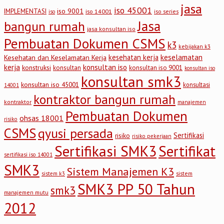
jasa
iso 45001
iso 9001
IMPLEMENTASI
iso 14001
iso series
iso
Jasa
bangun rumah
jasa konsultan iso
Pembuatan Dokumen CSMS
k3
kebijakan k3
keselamatan
kesehatan kerja
Kesehatan dan Keselamatan Kerja
kerja
konsultan iso
konstruksi
konsultan
konsultan iso 9001
konsultan iso
konsultan smk3
konsultan iso 45001
konsultasi
14001
kontraktor bangun rumah
kontraktor
manajemen
Pembuatan Dokumen
ohsas 18001
risiko
CSMS
qyusi persada
Sertifikasi
risiko
risiko pekerjaan
Sertifikasi SMK3
Sertifikat
sertifikasi iso 14001
SMK3
Sistem Manajemen K3
sistem
sistem k3
SMK3 PP 50 Tahun
smk3
manajemen mutu
2012