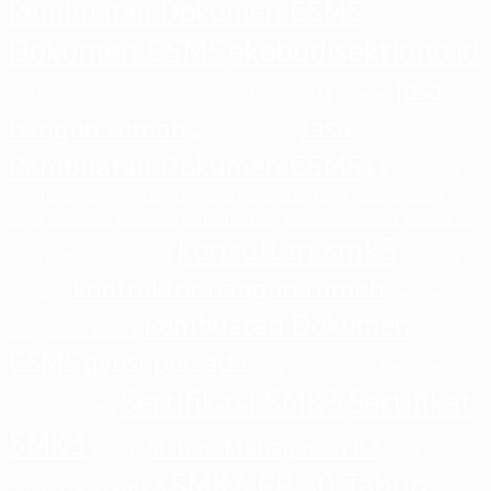
Pembuatan Dokumen CSMS
Dokumen CSMS
ekobudisektiono.id
jasa
iso 45001
iso 9001
IMPLEMENTASI
iso 14001
iso series
iso
Jasa
bangun rumah
jasa konsultan iso
Pembuatan Dokumen CSMS
k3
kebijakan k3
keselamatan
kesehatan kerja
Kesehatan dan Keselamatan Kerja
kerja
konsultan iso
konstruksi
konsultan
konsultan iso 9001
konsultan iso
konsultan smk3
konsultan iso 45001
konsultasi
14001
kontraktor bangun rumah
kontraktor
manajemen
Pembuatan Dokumen
ohsas 18001
risiko
CSMS
qyusi persada
Sertifikasi
risiko
risiko pekerjaan
Sertifikasi SMK3
Sertifikat
sertifikasi iso 14001
SMK3
Sistem Manajemen K3
sistem
sistem k3
SMK3 PP 50 Tahun
smk3